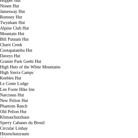
Hopper Hut
Nissen Hut
Jamesway Hut
Romney Hut
Twynham Hut
Alpine Club Hut
Mountain Hut
Bill Putnam Hut
Charit Creek
Cootapatamba Hut
Daveys Hut
Granite Park Geehi Hut
High Huts of the White Mountains
High Sierra Camps
Keebles Hut
Le Conte Lodge
Len Foote Hike Inn
Narcissus Hut
New Pelion Hut
Phantom Ranch
Old Pelion Hut
Klimaschutzhaus
Sperry Cabanes du Breuil
Circular Linhay
Hitzeschutzraum