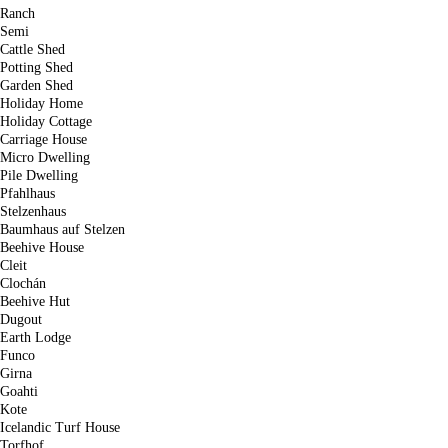
Ranch
Semi
Cattle Shed
Potting Shed
Garden Shed
Holiday Home
Holiday Cottage
Carriage House
Micro Dwelling
Pile Dwelling
Pfahlhaus
Stelzenhaus
Baumhaus auf Stelzen
Beehive House
Cleit
Clochán
Beehive Hut
Dugout
Earth Lodge
Funco
Girna
Goahti
Kote
Icelandic Turf House
Torfhof