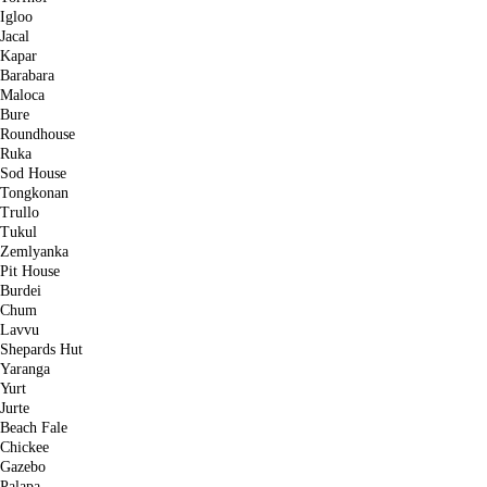
Igloo
Jacal
Kapar
Barabara
Maloca
Bure
Roundhouse
Ruka
Sod House
Tongkonan
Trullo
Tukul
Zemlyanka
Pit House
Burdei
Chum
Lavvu
Shepards Hut
Yaranga
Yurt
Jurte
Beach Fale
Chickee
Gazebo
Palapa