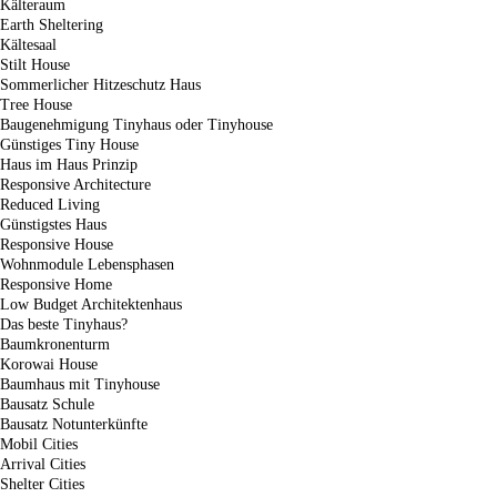
Kälteraum
Earth Sheltering
Kältesaal
Stilt House
Sommerlicher Hitzeschutz Haus
Tree House
Baugenehmigung Tinyhaus oder Tinyhouse
Günstiges Tiny House
Haus im Haus Prinzip
Responsive Architecture
Reduced Living
Günstigstes Haus
Responsive House
Wohnmodule Lebensphasen
Responsive Home
Low Budget Architektenhaus
Das beste Tinyhaus?
Baumkronenturm
Korowai House
Baumhaus mit Tinyhouse
Bausatz Schule
Bausatz Notunterkünfte
Mobil Cities
Arrival Cities
Shelter Cities