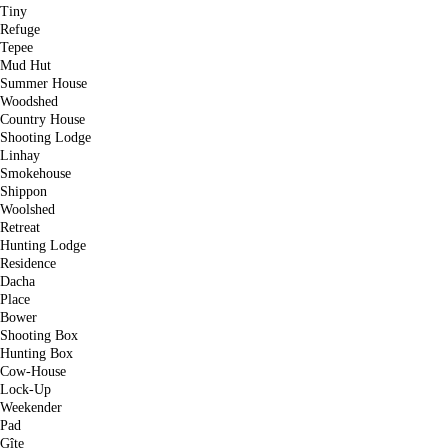
Tiny
Refuge
Tepee
Mud Hut
Summer House
Woodshed
Country House
Shooting Lodge
Linhay
Smokehouse
Shippon
Woolshed
Retreat
Hunting Lodge
Residence
Dacha
Place
Bower
Shooting Box
Hunting Box
Cow-House
Lock-Up
Weekender
Pad
Gîte