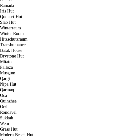
Ramada
Iris Hut
Quonset Hut
Slab Hut
Winterraum
Winter Room
Hitzschutzraum
Transhumance
Batak House
Drystone Hut
Mitato
Palloza
Musgum
Qargi
Nipa Hut
Qarmaq
Oca
Quinzhee
Orri
Rondavel
Sukkah
Wetu
Grass Hut
Modern Beach Hut