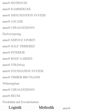
atme® HOTHOUSE
Holz Zelt
Holz Tipi
atme® KAMMDECKE
Tipi Holz Outdoor
atme® SHOUNDATION SYSTEM
Roof Cabin
atme® LOCADE
Dachhaus
Roof House
atme® CHEAGOODOWS
Dachhütte
Dachvorsprung
Nur Dach Haus
Nurdach
atme® SERVICE STOREY
Nurdach Ferienhaus
atme® HALF TIMBERED
Nurdach Ferienhaus kaufen
atme® INTERIOR
Waldhütte
Finnhütte
atme® ROOF GARDEN
Holzhaus spitzes Satteldach
atme® STRAWsus
Finnhaus
Wilderness Hut
atme® FOUNDATION SYSTEM
Biwakschachtel
atme® TIMBER BRUTALISM
Roof Hut
Wohnungsbau
Bothy
Scottish Bothy
atme® CHEAGOODOWS
Mountain Bothy
atme® REUSE
Backcountry Hut
Flexibilität und Erweiterbarkeit
Backcountry Shelter
Meilerhütte
Logistik
Methodik
atme®