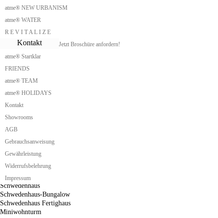
Casa de Campo
atme® NEW URBANISM
Cabana
Barraco
atme® WATER
Choupana
R E V I T A L I Z E
Abrigo
Kontakt
Jetzt Broschüre anfordern!
Zweipersonenhaus
Singlehaus
atme® Startklar
Singlehaus schlüsselfertig
FRIENDS
Singlehaus Holz
Singlehaus Fertighaus
atme® TEAM
Singlehaus günstig
atme® HOLIDAYS
Containerhaus
Kontakt
Containerhaus kaufen
Containerhaus bauen
Showrooms
Low Budget Haus
AGB
Mikrohaus
Kleines Holzhaus
Gebrauchsanweisung
Seniorenhaus
Gewährleistung
Saunahaus
Widerrufsbelehrung
Blockhaus
Gartenhaus
Impressum
Schwedenhaus
Schwedenhaus-Bungalow
Schwedenhaus Fertighaus
Miniwohnturm