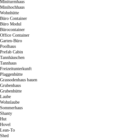
Miniturmhaus
Minihochhaus
Wohnhütte
Büro Container
Büro Modul
Bürocontainer
Office Container
Garten-Büro
Poolhaus
Prefab Cabin
Tannhäuschen
Tannhaus
Freizeitunterkunft
Plaggenhütte
Grassodenhaus bauen
Grubenhaus
Grubenhütte
Laube
Wohnlaube
Sommerhaus
Shanty
Hut
Hovel
Lean-To
Shed