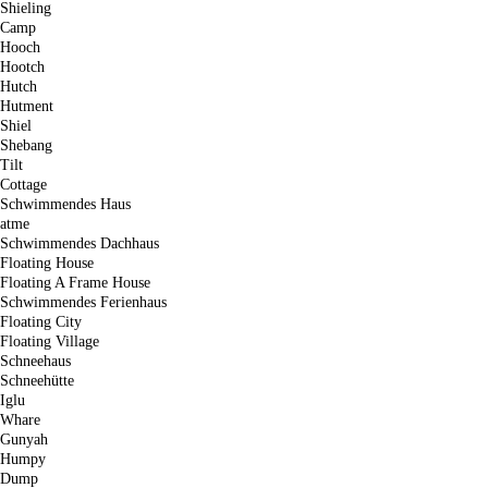
Shieling
Camp
Hooch
Hootch
Hutch
Hutment
Shiel
Shebang
Tilt
Cottage
Schwimmendes Haus
atme
Schwimmendes Dachhaus
Floating House
Floating A Frame House
Schwimmendes Ferienhaus
Floating City
Floating Village
Schneehaus
Schneehütte
Iglu
Whare
Gunyah
Humpy
Dump