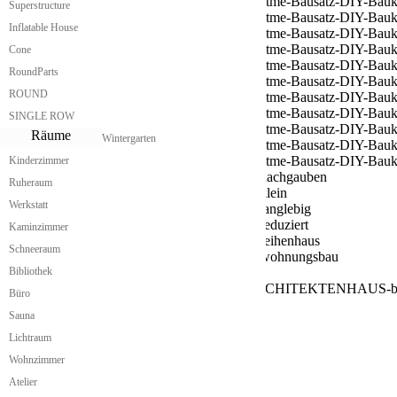
Superstructure
Inflatable House
Cone
RoundParts
ROUND
SINGLE ROW
Räume
Wintergarten
Kinderzimmer
Ruheraum
Werkstatt
Kaminzimmer
Schneeraum
Bibliothek
Büro
Sauna
Lichtraum
SERVICE
Wohnzimmer
Atelier
Günstiges Fertighaus