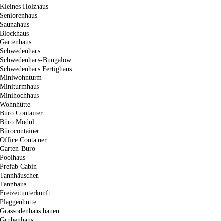
Kleines Holzhaus
Seniorenhaus
Saunahaus
Blockhaus
Gartenhaus
Schwedenhaus
Schwedenhaus-Bungalow
Schwedenhaus Fertighaus
Miniwohnturm
Miniturmhaus
Minihochhaus
Wohnhütte
Büro Container
Büro Modul
Bürocontainer
Office Container
Garten-Büro
Poolhaus
Prefab Cabin
Tannhäuschen
Tannhaus
Freizeitunterkunft
Plaggenhütte
Grassodenhaus bauen
Grubenhaus