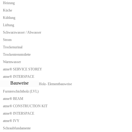
Urlaub Tinyhaus
Heizung
Aufstocken Tinyhaus
Küche
Nachverdichtung Tinyhaus
Wellness Modul
Kühlung
Küchenmodul Garten
Lüftung
Saunamodul Garten
Schwarzwasser / Abwasser
Parklet Social
Downsize Living
Strom
Downsizing
Trockenurinal
Small House
Waldchalet
Trockentrenntoilette
Hobbithaus
Warmwasser
Homeoffice Cabin
atme® SERVICE STOREY
Glamping
Cabin
atme® INTERSPACE
Tiny Hochhaus
Bauweise
Holz- Elementbauweise
Mini Hochhaus
Furnierschichtholz (LVL)
Mini Wohnturm
Shack
atme® BEAM
Triangle Shack
atme® CONSTRUCTION KIT
Beach Shack
Mountain Shack
atme® INTERSPACE
Forest Shack
atme® IVY
Dreieckshaus
Schraubfundamente
Prismenhaus