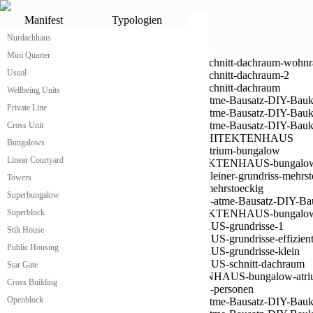
Low Budget Architektenhaus
Manifest
Typologien
Unsere Module können zu den unterschiedlichsten Typologien zusamme
Nurdachhaus
Mini Quarter
Usual
Wellbeing Units
Private Line
Cross Unit
Bungalows
Linear Courtyard
Towers
Superbungalow
Superblock
Stilt House
Public Housing
Star Gate
Cross Building
Openblock