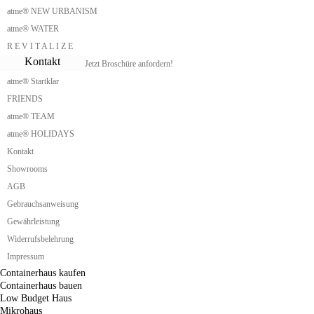
Cottage Kit
atme® NEW URBANISM
Albergue de Montaña
atme® WATER
Barraca de Madera
La Choza
R E V I T A L I Z E
Refugio de montaña
Kontakt
Jetzt Broschüre anfordern!
La Cabaña
atme® Startklar
La Casilla
Cabaña Alpina
FRIENDS
Cabaña de Madera
atme® TEAM
Casa de Campo
Cabana
atme® HOLIDAYS
Barraco
Kontakt
Choupana
Showrooms
Abrigo
Zweipersonenhaus
AGB
Singlehaus
Gebrauchsanweisung
Singlehaus schlüsselfertig
Gewährleistung
Singlehaus Holz
Singlehaus Fertighaus
Widerrufsbelehrung
Singlehaus günstig
Impressum
Containerhaus
Containerhaus kaufen
Containerhaus bauen
Low Budget Haus
Mikrohaus