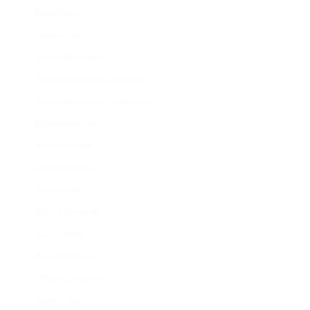
Blockhaus
Gartenhaus
Schwedenhaus
Schwedenhaus-Bungalow
Schwedenhaus Fertighaus
Miniwohnturm
Miniturmhaus
Minihochhaus
Wohnhütte
Büro Container
Büro Modul
Bürocontainer
Office Container
Garten-Büro