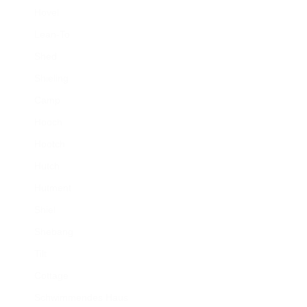
Hovel
Lean-To
Shed
Shieling
Camp
Hooch
Hootch
Hutch
Hutment
Shiel
Shebang
Tilt
Cottage
Schwimmendes Haus