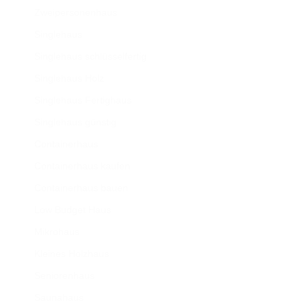
Zweipersonenhaus
Singlehaus
Singlehaus schlüsselfertig
Singlehaus Holz
Singlehaus Fertighaus
Singlehaus günstig
Containerhaus
Containerhaus kaufen
Containerhaus bauen
Low Budget Haus
Mikrohaus
Kleines Holzhaus
Seniorenhaus
Saunahaus