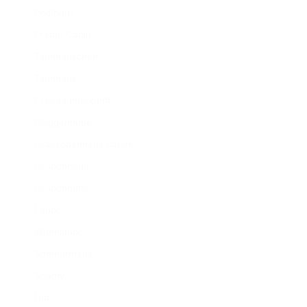
Poolhaus
Prefab Cabin
Tannhäuschen
Tannhaus
Freizeitunterkunft
Plaggenhütte
Grassodenhaus bauen
Grubenhaus
Grubenhütte
Laube
Wohnlaube
Sommerhaus
Shanty
Hut