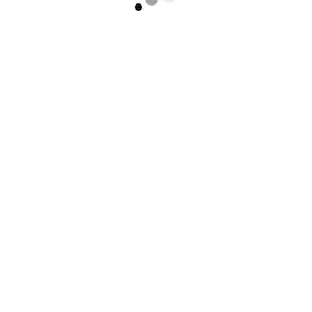
Modulhaus
Ferienhaus
Minihaus
Finanzierung Minihaus
Bausatz Tinyhaus
Strandhaus Fertighaus
Hochwertiges Tinyhaus
Raumwunder Tinyhaus
Familien-Tinyhaus
Urlaub Tinyhaus
Aufstocken Tinyhaus
Nachverdichtung Tinyhaus
Wellness Modul
Küchenmodul Garten