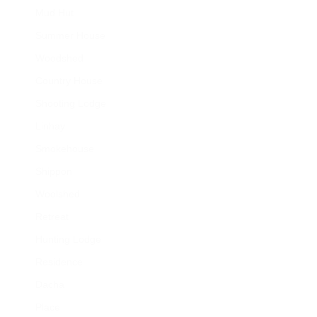
Mud Hut
Summer House
Woodshed
Country House
Shooting Lodge
Linhay
Smokehouse
Shippon
Woolshed
Retreat
Hunting Lodge
Residence
Dacha
Place