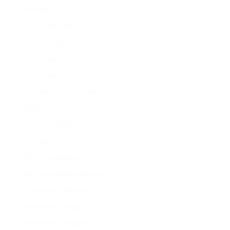
Shelter
Overnight Sites
Trail Shelter
Surf Shack
Adirondack Lean-To
Shelter From The Storm
Seamans Hut
Pocosin Cabin
Hut Dwelling
Wochenendhaus
Wochenendhaus-Bausatz
Ferienhaus-Bausatz
Weekend Cottage
Weekend Cottage Kit