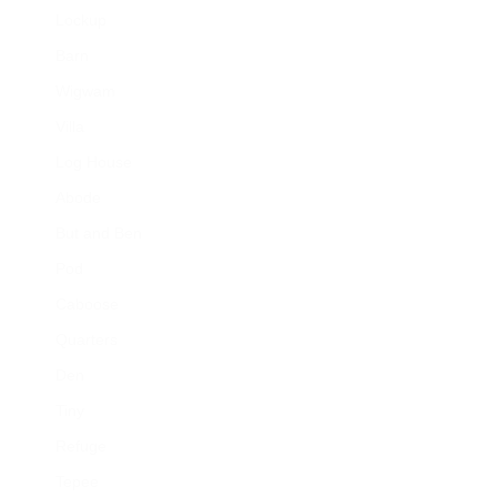
Lockup
Barn
Wigwam
Villa
Log House
Abode
But and Ben
Pod
Caboose
Quarters
Den
Tiny
Refuge
Tepee