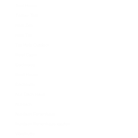
Tent House
Timber Tent
Holz Zelt
Holz Tipi
Tipi Holz Outdoor
Roof Cabin
Dachhaus
Roof House
Dachhütte
Nur Dach Haus
Nurdach
Nurdach Ferienhaus
Nurdach Ferienhaus kaufen
Waldhütte