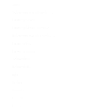
atme
Schwimmendes Dachhaus
Floating House
Floating A Frame House
Schwimmendes Ferienhaus
Floating City
Floating Village
Schneehaus
Schneehütte
Iglu
Whare
Gunyah
Humpy
Dump