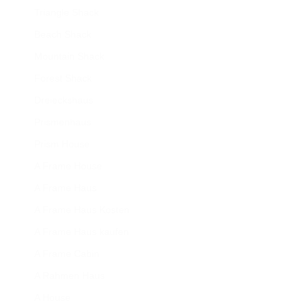
Triangle Shack
Beach Shack
Mountain Shack
Forest Shack
Dreieckshaus
Prismenhaus
Prism House
A Frame House
A Frame Haus
A Frame Haus Kosten
A Frame Haus kaufen
A Frame Cabin
A Rahmen Haus
A House