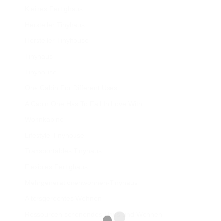
Kleines Fertighaus
Hersteller Tinyhaus
Hersteller Tinyhouse
Tinyhaus
Tinyhouse
One Cabin For Different Uses
A Cabin One Has To Fall In Love With
Wohnkabine
Lifestyle Tinyhouse
Transportables Tinyhaus
Flexibles Fertighaus
Mehrgenerationenwohnen-Tinyhaus
Altersgerechtes Wohnen
Ressourcen schonendes Haus und Wohnen