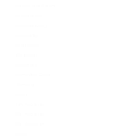
Saunamodul Garten
Parklet Social
Downsize Living
Downsizing
Small House
Waldchalet
Hobbithaus
Homeoffice Cabin
Glamping
Cabin
Tiny Hochhaus
Mini Hochhaus
Mini Wohnturm
Shack