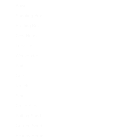
Bower
Shooting Box
Hunting Box
Cow-House
Lock-Up
Weekender
Pad
Gîte
Ranch
Semi
Cattle Shed
Potting Shed
Garden Shed
Holiday Home