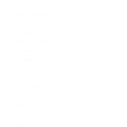
Cottage Kit
Albergue de Montaña
Barraca de Madera
La Choza
Refugio de montaña
La Cabaña
La Casilla
Cabaña Alpina
Cabaña de Madera
Casa de Campo
Cabana
Barraco
Choupana
Abrigo