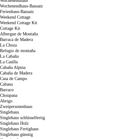
Wochenendhaus
Wochenendhaus-Bausatz
Ferienhaus-Bausatz
Weekend Cottage
Weekend Cottage Kit
Cottage Kit
Albergue de Montaña
Barraca de Madera
La Choza
Refugio de montaña
La Cabaña
La Casilla
Cabaña Alpina
Cabaña de Madera
Casa de Campo
Cabana
Barraco
Choupana
Abrigo
Zweipersonenhaus
Singlehaus
Singlehaus schlüsselfertig
Singlehaus Holz
Singlehaus Fertighaus
Singlehaus günstig