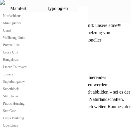
Infinity Rooms
Manifest
Typologien
atme® Infinity Rooms: Erleben Sie Unendliche Weiten in Ihrem
Nurdachhaus
Raum!
Mini Quarter
atme® präsentiert stolz die Innovation der Zukunft: unsere atme®
Usual
Infinity Rooms. Diese Räume sind eine Verschmelzung von
Wellbeing Units
Technologie und Design, die die Grenzen traditioneller
Private Line
Raumgestaltung sprengen.
Cross Unit
Bungalows
Linear Courtyard
Unendlicher Raum, Echte Magie
Towers
Unsere atme® Infinity Rooms schaffen ein faszinierendes
Superbungalow
Raumgefühl. Zwischen den Holzständerbereichen werden
Superblock
hinterleuchtete Tafeln platziert, die die Außenwelt abbilden – sei es der
Stilt House
funkelnde Sternenhimmel oder atemberaubende Naturlandschaften.
Public Housing
Dies erzeugt eine optische Illusion eines unendlich weiten Raumes, der
Star Gate
die Vorstellungskraft übersteigt.
Cross Building
Openblock