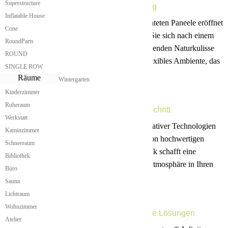
Superstructure
Grenzenloses Erlebnis, Flexible Gestaltung
Inflatable House
Die visuelle Darstellung durch diese hinterleuchteten Paneele eröffnet
Cone
unendlich viele Gestaltungsmöglichkeiten. Ob Sie sich nach einem
RoundParts
offenen Sternenhimmel oder nach einer beruhigenden Naturkulisse
ROUND
sehnen, die atme® Infinity Rooms bieten ein flexibles Ambiente, das
SINGLE ROW
sich Ihren Wünschen anpasst.
Räume
Wintergarten
Kinderzimmer
Ruheraum
Innovatives Design, Technologischer Fortschritt
Werkstatt
Unsere Infinity Rooms sind das Ergebnis innovativer Technologien
Kaminzimmer
und durchdachter Designs. Die Kombination von hochwertigen
Schneeraum
Materialien und modernster Beleuchtungstechnik schafft eine
Bibliothek
einzigartige Raumillusion, die eine besondere Atmosphäre in Ihren
Büro
Räumen schafft.
Sauna
Lichtraum
Wohnzimmer
Unbegrenzte Kreativität, Maßgeschneiderte Lösungen
Atelier