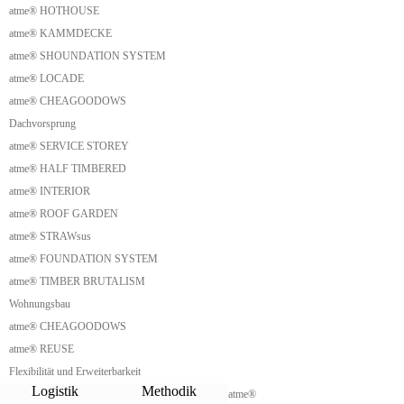
atme® HOTHOUSE
Strandhaus Fertighaus
Hochwertiges Tinyhaus
atme® KAMMDECKE
Raumwunder Tinyhaus
atme® SHOUNDATION SYSTEM
Familien-Tinyhaus
Urlaub Tinyhaus
atme® LOCADE
Aufstocken Tinyhaus
atme® CHEAGOODOWS
Nachverdichtung Tinyhaus
Dachvorsprung
Wellness Modul
Küchenmodul Garten
atme® SERVICE STOREY
Saunamodul Garten
atme® HALF TIMBERED
Parklet Social
Downsize Living
atme® INTERIOR
Downsizing
atme® ROOF GARDEN
Small House
atme® STRAWsus
Waldchalet
Hobbithaus
atme® FOUNDATION SYSTEM
Homeoffice Cabin
atme® TIMBER BRUTALISM
Glamping
Cabin
Wohnungsbau
Tiny Hochhaus
atme® CHEAGOODOWS
Mini Hochhaus
atme® REUSE
Mini Wohnturm
Shack
Flexibilität und Erweiterbarkeit
Triangle Shack
Logistik
Methodik
atme®
Beach Shack