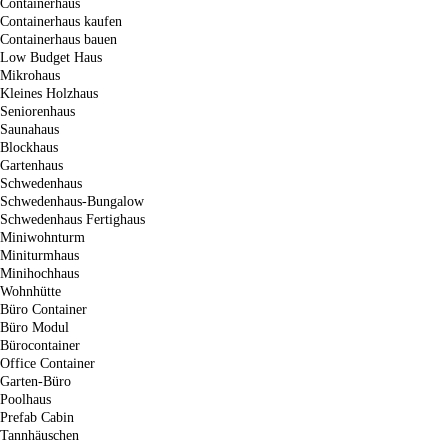
Containerhaus
Containerhaus kaufen
Containerhaus bauen
Low Budget Haus
Mikrohaus
Kleines Holzhaus
Seniorenhaus
Saunahaus
Blockhaus
Gartenhaus
Schwedenhaus
Schwedenhaus-Bungalow
Schwedenhaus Fertighaus
Miniwohnturm
Miniturmhaus
Minihochhaus
Wohnhütte
Büro Container
Büro Modul
Bürocontainer
Office Container
Garten-Büro
Poolhaus
Prefab Cabin
Tannhäuschen