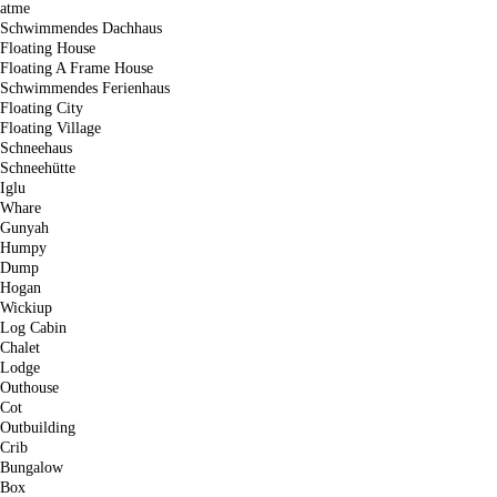
atme
Schwimmendes Dachhaus
Floating House
Floating A Frame House
Schwimmendes Ferienhaus
Floating City
Floating Village
Schneehaus
Schneehütte
Iglu
Whare
Gunyah
Humpy
Dump
Hogan
Wickiup
Log Cabin
Chalet
Lodge
Outhouse
Cot
Outbuilding
Crib
Bungalow
Box