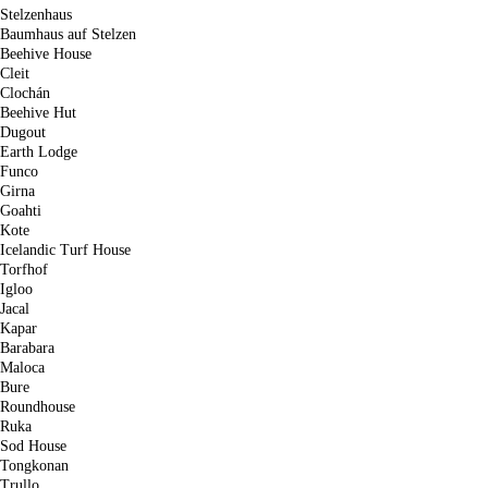
Stelzenhaus
Baumhaus auf Stelzen
Beehive House
Cleit
Clochán
Beehive Hut
Dugout
Earth Lodge
Funco
Girna
Goahti
Kote
Icelandic Turf House
Torfhof
Igloo
Jacal
Kapar
Barabara
Maloca
Bure
Roundhouse
Ruka
Sod House
Tongkonan
Trullo