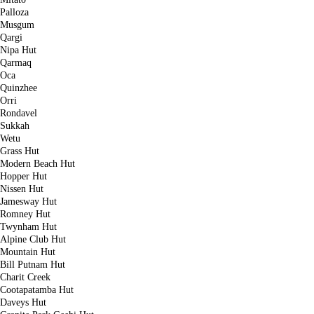
Palloza
Musgum
Qargi
Nipa Hut
Qarmaq
Oca
Quinzhee
Orri
Rondavel
Sukkah
Wetu
Grass Hut
Modern Beach Hut
Hopper Hut
Nissen Hut
Jamesway Hut
Romney Hut
Twynham Hut
Alpine Club Hut
Mountain Hut
Bill Putnam Hut
Charit Creek
Cootapatamba Hut
Daveys Hut