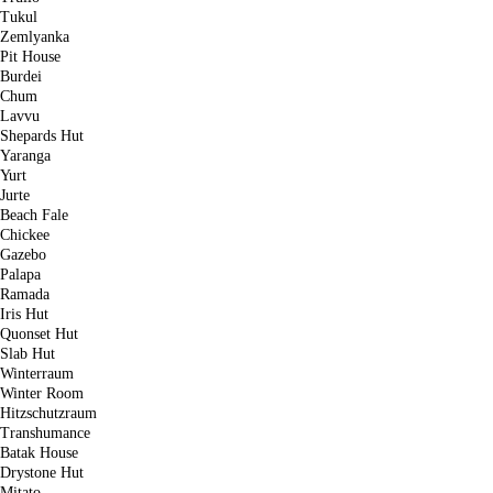
Tukul
Zemlyanka
Pit House
Burdei
Chum
Lavvu
Shepards Hut
Yaranga
Yurt
Jurte
Beach Fale
Chickee
Gazebo
Palapa
Ramada
Iris Hut
Quonset Hut
Slab Hut
Winterraum
Winter Room
Hitzschutzraum
Transhumance
Batak House
Drystone Hut
Mitato