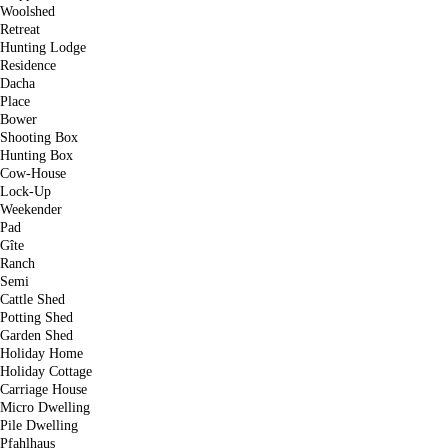
Woolshed
Retreat
Hunting Lodge
Residence
Dacha
Place
Bower
Shooting Box
Hunting Box
Cow-House
Lock-Up
Weekender
Pad
Gîte
Ranch
Semi
Cattle Shed
Potting Shed
Garden Shed
Holiday Home
Holiday Cottage
Carriage House
Micro Dwelling
Pile Dwelling
Pfahlhaus