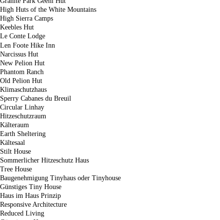
Granite Park Geehi Hut
High Huts of the White Mountains
High Sierra Camps
Keebles Hut
Le Conte Lodge
Len Foote Hike Inn
Narcissus Hut
New Pelion Hut
Phantom Ranch
Old Pelion Hut
Klimaschutzhaus
Sperry Cabanes du Breuil
Circular Linhay
Hitzeschutzraum
Kälteraum
Earth Sheltering
Kältesaal
Stilt House
Sommerlicher Hitzeschutz Haus
Tree House
Baugenehmigung Tinyhaus oder Tinyhouse
Günstiges Tiny House
Haus im Haus Prinzip
Responsive Architecture
Reduced Living