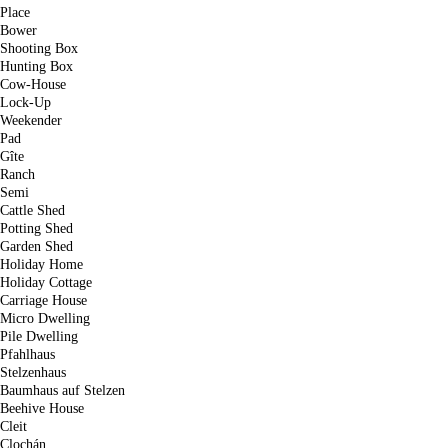
Place
Bower
Shooting Box
Hunting Box
Cow-House
Lock-Up
Weekender
Pad
Gîte
Ranch
Semi
Cattle Shed
Potting Shed
Garden Shed
Holiday Home
Holiday Cottage
Carriage House
Micro Dwelling
Pile Dwelling
Pfahlhaus
Stelzenhaus
Baumhaus auf Stelzen
Beehive House
Cleit
Clochán