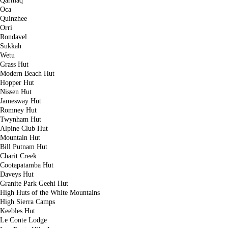
Qarmaq
Oca
Quinzhee
Orri
Rondavel
Sukkah
Wetu
Grass Hut
Modern Beach Hut
Hopper Hut
Nissen Hut
Jamesway Hut
Romney Hut
Twynham Hut
Alpine Club Hut
Mountain Hut
Bill Putnam Hut
Charit Creek
Cootapatamba Hut
Daveys Hut
Granite Park Geehi Hut
High Huts of the White Mountains
High Sierra Camps
Keebles Hut
Le Conte Lodge