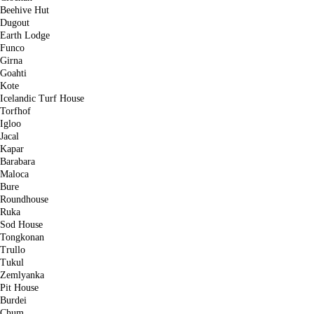
Beehive Hut
Dugout
Earth Lodge
Funco
Girna
Goahti
Kote
Icelandic Turf House
Torfhof
Igloo
Jacal
Kapar
Barabara
Maloca
Bure
Roundhouse
Ruka
Sod House
Tongkonan
Trullo
Tukul
Zemlyanka
Pit House
Burdei
Chum