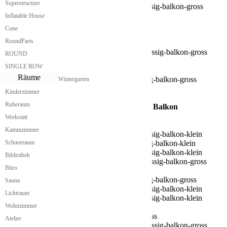
Superstructure
Inflatable House
Cone
RoundParts
ROUND
SINGLE ROW
Räume
Wintergarten
Kinderzimmer
Ruheraum
Nurdachhaus mit zwei Etagen, Gauben und Balkon
Nurdachhaus mit kleinen Balkon
Werkstatt
Kaminzimmer
Schneeraum
Bibliothek
Büro
Sauna
Lichtraum
Wohnzimmer
Nurdachhaus mit großen Balkon
Atelier