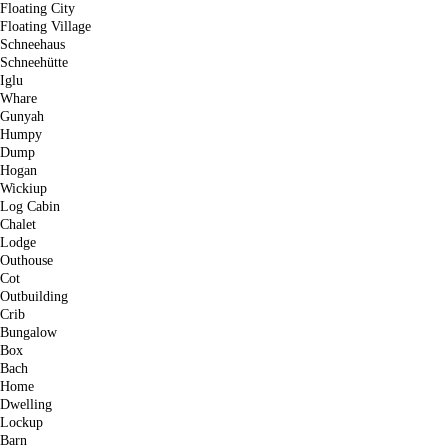
Floating City
Floating Village
Schneehaus
Schneehütte
Iglu
Whare
Gunyah
Humpy
Dump
Hogan
Wickiup
Log Cabin
Chalet
Lodge
Outhouse
Cot
Outbuilding
Crib
Bungalow
Box
Bach
Home
Dwelling
Lockup
Barn