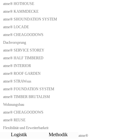
atme® HOTHOUSE
Aufstocken Tinyhaus
Nachverdichtung Tinyhaus
atme® KAMMDECKE
Wellness Modul
atme® SHOUNDATION SYSTEM
Küchenmodul Garten
Saunamodul Garten
atme® LOCADE
Parklet Social
atme® CHEAGOODOWS
Downsize Living
Dachvorsprung
Downsizing
Small House
atme® SERVICE STOREY
Waldchalet
atme® HALF TIMBERED
Hobbithaus
Homeoffice Cabin
atme® INTERIOR
Glamping
atme® ROOF GARDEN
Cabin
atme® STRAWsus
Tiny Hochhaus
Mini Hochhaus
atme® FOUNDATION SYSTEM
Mini Wohnturm
atme® TIMBER BRUTALISM
Shack
Wohnungsbau
Triangle Shack
Beach Shack
atme® CHEAGOODOWS
Mountain Shack
atme® REUSE
Forest Shack
Dreieckshaus
Flexibilität und Erweiterbarkeit
Prismenhaus
Logistik
Methodik
atme®
Prism House