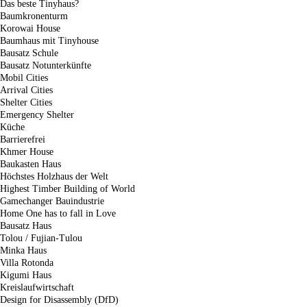
Das beste Tinyhaus?
Baumkronenturm
Korowai House
Baumhaus mit Tinyhouse
Bausatz Schule
Bausatz Notunterkünfte
Mobil Cities
Arrival Cities
Shelter Cities
Emergency Shelter
Küche
Barrierefrei
Khmer House
Baukasten Haus
Höchstes Holzhaus der Welt
Highest Timber Building of World
Gamechanger Bauindustrie
Home One has to fall in Love
Bausatz Haus
Tolou / Fujian-Tulou
Minka Haus
Villa Rotonda
Kigumi Haus
Kreislaufwirtschaft
Design for Disassembly (DfD)