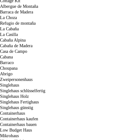
Cottage Kit
Albergue de Montaña
Barraca de Madera
La Choza
Refugio de montaña
La Cabaña
La Casilla
Cabaña Alpina
Cabaña de Madera
Casa de Campo
Cabana
Barraco
Choupana
Abrigo
Zweipersonenhaus
Singlehaus
Singlehaus schlüsselfertig
Singlehaus Holz
Singlehaus Fertighaus
Singlehaus günstig
Containerhaus
Containerhaus kaufen
Containerhaus bauen
Low Budget Haus
Mikrohaus