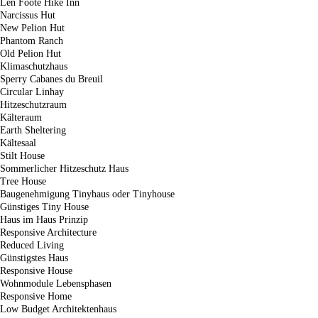
Len Foote Hike Inn
Narcissus Hut
New Pelion Hut
Phantom Ranch
Old Pelion Hut
Klimaschutzhaus
Sperry Cabanes du Breuil
Circular Linhay
Hitzeschutzraum
Kälteraum
Earth Sheltering
Kältesaal
Stilt House
Sommerlicher Hitzeschutz Haus
Tree House
Baugenehmigung Tinyhaus oder Tinyhouse
Günstiges Tiny House
Haus im Haus Prinzip
Responsive Architecture
Reduced Living
Günstigstes Haus
Responsive House
Wohnmodule Lebensphasen
Responsive Home
Low Budget Architektenhaus