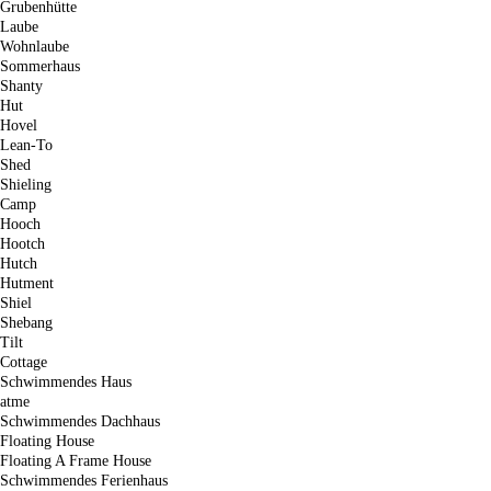
Grubenhütte
Laube
Wohnlaube
Sommerhaus
Shanty
Hut
Hovel
Lean-To
Shed
Shieling
Camp
Hooch
Hootch
Hutch
Hutment
Shiel
Shebang
Tilt
Cottage
Schwimmendes Haus
atme
Schwimmendes Dachhaus
Floating House
Floating A Frame House
Schwimmendes Ferienhaus