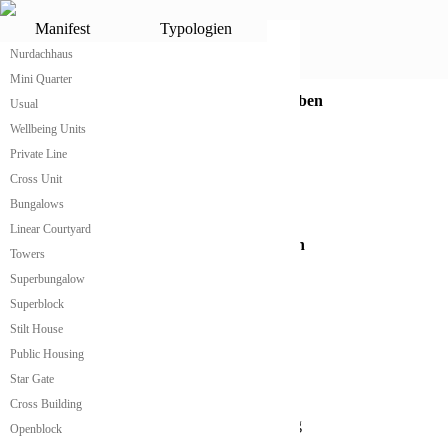
Nurdachhaus
Manifest
Typologien
Das Nurdachhaus von atme®
Nurdachhaus
Nurdachhaus mit 60 Grad Dachneigung
Mini Quarter
Nurdachhäuser mit verschiedenen Dachgauben
Usual
Wellbeing Units
Private Line
Übersicht Nurdachhäuser
Cross Unit
Bungalows
Reihenhaussiedlung aus Nurdachhäusern
Linear Courtyard
Steilwinkliges Nurdachhaus mit zwei Ebenen
Towers
Nurdachhaus mit zwei Etagen und Gauben
Superbungalow
Superblock
Stilt House
Public Housing
Star Gate
Cross Building
Openblock