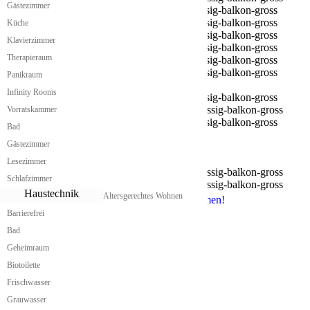
Gästezimmer
Küche
Klavierzimmer
Therapieraum
Panikraum
Infinity Rooms
Vorratskammer
Bad
Gästezimmer
Lesezimmer
Schlafzimmer
Haustechnik
Altersgerechtes Wohnen
Hier klicken, um zurück zur Übersicht zu kommen!
Barrierefrei
.
Bad
Geheimraum
SERVICE
Biotoilette
Frischwasser
Günstiges Fertighaus
Grauwasser
Minimalwohnung