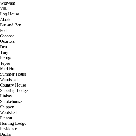
Wigwam
Villa
Log House
Abode
But and Ben
Pod
Caboose
Quarters
Den
Tiny
Refuge
Tepee
Mud Hut
Summer House
Woodshed
Country House
Shooting Lodge
Linhay
Smokehouse
Shippon
Woolshed
Retreat
Hunting Lodge
Residence
Dacha