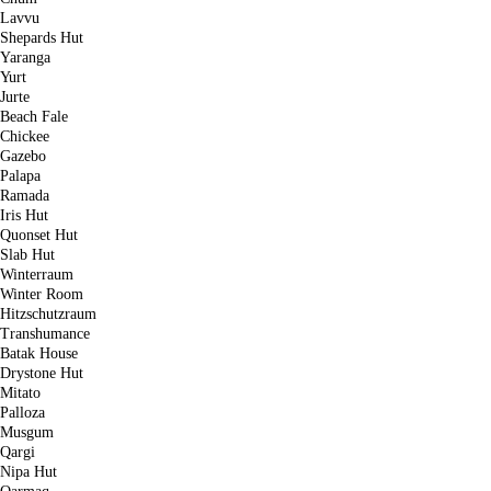
Lavvu
Shepards Hut
Yaranga
Yurt
Jurte
Beach Fale
Chickee
Gazebo
Palapa
Ramada
Iris Hut
Quonset Hut
Slab Hut
Winterraum
Winter Room
Hitzschutzraum
Transhumance
Batak House
Drystone Hut
Mitato
Palloza
Musgum
Qargi
Nipa Hut