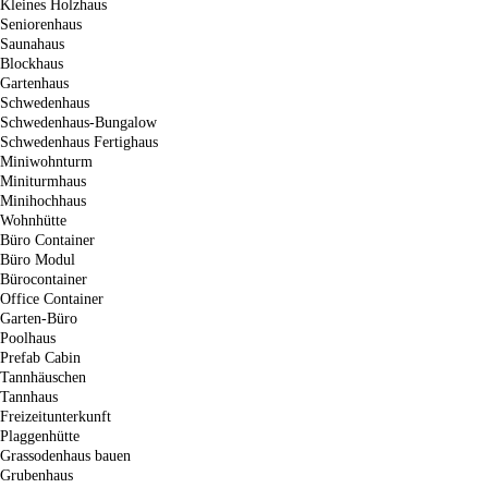
Kleines Holzhaus
Seniorenhaus
Saunahaus
Blockhaus
Gartenhaus
Schwedenhaus
Schwedenhaus-Bungalow
Schwedenhaus Fertighaus
Miniwohnturm
Miniturmhaus
Minihochhaus
Wohnhütte
Büro Container
Büro Modul
Bürocontainer
Office Container
Garten-Büro
Poolhaus
Prefab Cabin
Tannhäuschen
Tannhaus
Freizeitunterkunft
Plaggenhütte
Grassodenhaus bauen
Grubenhaus