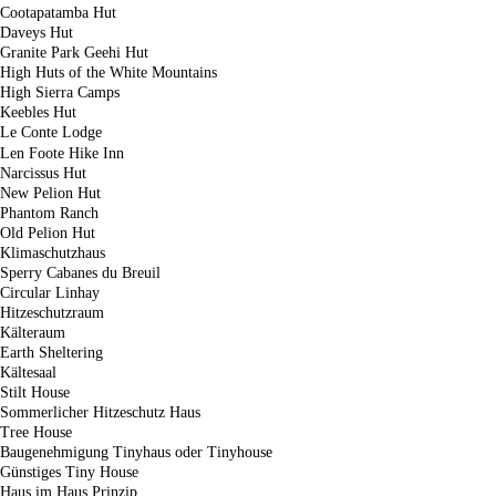
Cootapatamba Hut
Daveys Hut
Granite Park Geehi Hut
High Huts of the White Mountains
High Sierra Camps
Keebles Hut
Le Conte Lodge
Len Foote Hike Inn
Narcissus Hut
New Pelion Hut
Phantom Ranch
Old Pelion Hut
Klimaschutzhaus
Sperry Cabanes du Breuil
Circular Linhay
Hitzeschutzraum
Kälteraum
Earth Sheltering
Kältesaal
Stilt House
Sommerlicher Hitzeschutz Haus
Tree House
Baugenehmigung Tinyhaus oder Tinyhouse
Günstiges Tiny House
Haus im Haus Prinzip