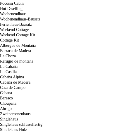
Pocosin Cabin
Hut Dwelling
Wochenendhaus
Wochenendhaus-Bausatz
Ferienhaus-Bausatz
Weekend Cottage
Weekend Cottage Kit
Cottage Kit
Albergue de Montaña
Barraca de Madera
La Choza
Refugio de montaña
La Cabaña
La Casilla
Cabaña Alpina
Cabaña de Madera
Casa de Campo
Cabana
Barraco
Choupana
Abrigo
Zweipersonenhaus
Singlehaus
Singlehaus schlüsselfertig
Singlehaus Holz