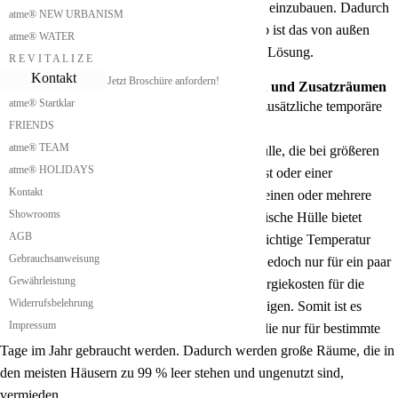
zwischen den aufeinander gestapelten Modulen einzubauen. Dadurch
atme® NEW URBANISM
geht jedoch etwas Wohnraum verloren. Deshalb ist das von außen
atme® WATER
angestellte zusätzliche Treppenhaus die bessere Lösung.
R E V I T A L I Z E
Kontakt
Jetzt Broschüre anfordern!
Biwakschachtel mit temporären Freiräumen und Zusatzräumen
atme® Startklar
Unsere Biwakschachtel bietet die Möglichkeit zusätzliche temporäre
FRIENDS
Freiräume und Zusatzräume bereitzustellen.
atme® TEAM
Das ermöglichen wir durch eine aufblasbare Hülle, die bei größeren
atme® HOLIDAYS
Platzbedarf wie zum Beispiel einem Familienfest oder einer
Kontakt
Betriebsfeier oder einer großen Festlichkeit für einen oder mehrere
Showrooms
Tage aufgeblasen werden kann. Diese pneumatische Hülle bietet
AGB
Schutz vor Regen und Wind und muss auf die richtige Temperatur
Gebrauchsanweisung
gebracht werden. Da diese Lufthülle als Raum jedoch nur für ein paar
Gewährleistung
Tage zur Verfügung steht, sind die höheren Energiekosten für die
Widerrufsbelehrung
Klimatisierung dieses Luftraums zu vernachlässigen. Somit ist es
Impressum
möglich größere Räumlichkeiten zu erzeugen, die nur für bestimmte
Tage im Jahr gebraucht werden. Dadurch werden große Räume, die in
den meisten Häusern zu 99 % leer stehen und ungenutzt sind,
vermieden.