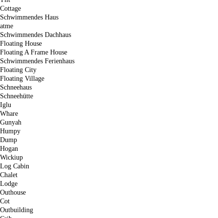
Cottage
Schwimmendes Haus
atme
Schwimmendes Dachhaus
Floating House
Floating A Frame House
Schwimmendes Ferienhaus
Floating City
Floating Village
Schneehaus
Schneehütte
Iglu
Whare
Gunyah
Humpy
Dump
Hogan
Wickiup
Log Cabin
Chalet
Lodge
Outhouse
Cot
Outbuilding