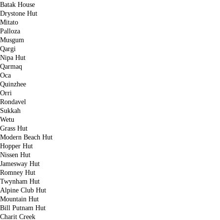
Batak House
Drystone Hut
Mitato
Palloza
Musgum
Qargi
Nipa Hut
Qarmaq
Oca
Quinzhee
Orri
Rondavel
Sukkah
Wetu
Grass Hut
Modern Beach Hut
Hopper Hut
Nissen Hut
Jamesway Hut
Romney Hut
Twynham Hut
Alpine Club Hut
Mountain Hut
Bill Putnam Hut
Charit Creek