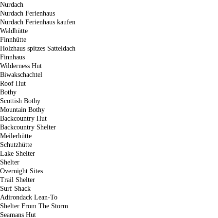
Nurdach
Nurdach Ferienhaus
Nurdach Ferienhaus kaufen
Waldhütte
Finnhütte
Holzhaus spitzes Satteldach
Finnhaus
Wilderness Hut
Biwakschachtel
Roof Hut
Bothy
Scottish Bothy
Mountain Bothy
Backcountry Hut
Backcountry Shelter
Meilerhütte
Schutzhütte
Lake Shelter
Shelter
Overnight Sites
Trail Shelter
Surf Shack
Adirondack Lean-To
Shelter From The Storm
Seamans Hut