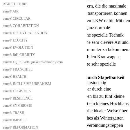
AGRICULTURE
konzipiert, dass wir auf Leichttransport Anhängern, die die maximale
atme® AIR
zugelassene Größe für den Straßenraum haben, transportieren können.
atme® CIRCULAR
Wir benötigen keinen Sattelschlepper oder großen LKW dafür. Mit den
atme® COHABITATION
kleinen Anhängern haben wir die Möglichkeit ganz normale
atme® DECENTRALISATION
Transportmittel zu verwenden und wir haben eine spezielle Technik
atme® ECOCITY
die kleinen Module der Biwakschachteln auf eine sehr clevere Art und
atme® EVOLUTION
Weise auf die Anhänger und von den Anhängern runter zu bekommen.
atme® RtH CHARITY
Somit benötigen wir auch keinen Kran oder mobilen Kranwagen.
atme® EQPS EarthQuakeProtectionSystem
Auch der weitere Transport vor Ort ist durch eine sehr spezielle
atme® FRANCHISE
Lösung sehr effizient und günstig.
atme® HEALTH
Vertikale Erweiterung der Biwakschachtel durch Stapelbarkeit
atme® INCLUSIVE URBANISM
Unsere Biwakschachteln sind vertikal erweiterbar durch eine
atme® LOGISTICS
praktische Stapelbarkeit. Das bedeutet wir können bis zu fünf kleine
atme® RESILIENCE
Biwakschachteln übereinander stellen und somit ein kleines Hochhaus
atme® SYMBIOSIS
erzeugen. Die Erschließung erfolgt in diesem Falle idealer Weise über
atme® TRASH
einen zusätzlich angestelltes Treppenhaus, welches als Wintergarten
atme® IMPACT
dienen kann. Es ist aber auch möglich kleinere Verbindungstreppen
atme® REFORMATION