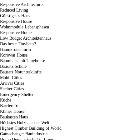
Responsive Architecture
Reduced Living
Günstigstes Haus
Responsive House
Wohnmodule Lebensphasen
Responsive Home
Low Budget Architektenhaus
Das beste Tinyhaus?
Baumkronenturm
Korowai House
Baumhaus mit Tinyhouse
Bausatz Schule
Bausatz Notunterkünfte
Mobil Cities
Arrival Cities
Shelter Cities
Emergency Shelter
Küche
Barrierefrei
Khmer House
Baukasten Haus
Höchstes Holzhaus der Welt
Highest Timber Building of World
Gamechanger Bauindustrie
Home One has to fall in Love