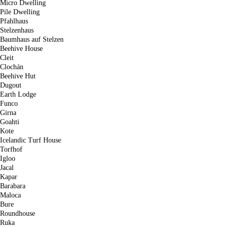
Micro Dwelling
Pile Dwelling
Pfahlhaus
Stelzenhaus
Baumhaus auf Stelzen
Beehive House
Cleit
Clochán
Beehive Hut
Dugout
Earth Lodge
Funco
Girna
Goahti
Kote
Icelandic Turf House
Torfhof
Igloo
Jacal
Kapar
Barabara
Maloca
Bure
Roundhouse
Ruka