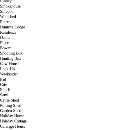
Linhay
Smokehouse
Shippon
Woolshed
Retreat
Hunting Lodge
Residence
Dacha
Place
Bower
Shooting Box
Hunting Box
Cow-House
Lock-Up
Weekender
Pad
Gîte
Ranch
Semi
Cattle Shed
Potting Shed
Garden Shed
Holiday Home
Holiday Cottage
Carriage House