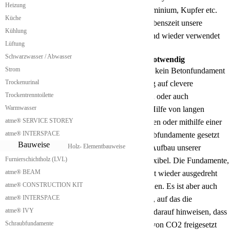
Heizung
nachweisen. Zum Beispiel wie Bleche wie Aluminium, Kupfer etc.
Küche
dadurch kann erreicht werden dass nach der Lebenszeit unsere
Kühlung
Biwakschachteln nahezu vollständig recycelt und wieder verwendet
Lüftung
werden können.
Schwarzwasser / Abwasser
Kein Betonfundament für Biwakschachtel notwendig
Strom
Für die Installation unserer Biwakschachteln ist kein Betonfundament
Trockenurinal
notwendig. Wir setzen bei der Fundamentierung auf clevere
Trockentrenntoilette
Erdschraubenverankerung. Diese Erdschrauben oder auch
Warmwasser
Schraubfundamente können per Hand mit der Hilfe von langen
atme® SERVICE STOREY
Eindrehstangen in den Boden per gedreht werden oder mithilfe einer
atme® INTERSPACE
kleinen ein Drehmaschine auch größere Schraubfundamente gesetzt
Bauweise
Holz- Elementbauweise
werden. Durch diese Technik ist man mit dem Aufbau unserer
Furnierschichtholz (LVL)
Biwakschachteln sehr schnell und auch sehr flexibel. Die Fundamente,
atme® BEAM
welche ein gedreht werden, können später leicht wieder ausgedreht
atme® CONSTRUCTION KIT
werden und an anderen Stellen verwendet werden. Es ist aber auch
atme® INTERSPACE
möglich sich ein Streifenfundament zu erstellen, auf das die
atme® IVY
Biwakschachtel gestellt wird. Wir möchten nur darauf hinweisen, dass
Schraubfundamente
bei Betonfundamenten eine sehr große Menge von CO2 freigesetzt