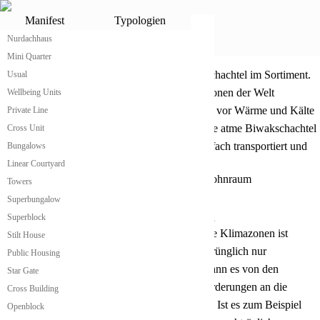
Biwakschachtel
Manifest
Typologien
Nurdachhaus
Biwakschachtel von atme
®
Mini Quarter
Kleine praktische Biwakschachtel
atme hat die wahrscheinlich günstigste Biwakschachtel im Sortiment.
Usual
Klein, modular erweiterbar und für alle Klimazonen der Welt
Wellbeing Units
anpassbar gibt sie ihren Bewohnerinnen Schutz vor Wärme und Kälte
Private Line
und bietet allen notwendigen Wohnkomfort. Die atme Biwakschachtel
Cross Unit
hat genau die richtige Größe, um leicht und einfach transportiert und
Bungalows
aufgebaut zu werden.
Linear Courtyard
Towers
Superbungalow
Biwakschachtel passt sich an Klimazonen an
Superblock
Die Anpassung der atme Biwakschachtel an alle Klimazonen ist
Stilt House
dadurch geben, dass das Gebäude in einer ursprünglich nur
Public Housing
konstruktiven Hülle produziert wird. Danach kann es von den
Star Gate
Nutzerinnen und Bewohnerinnen je nach Anforderungen an die
Cross Building
Klimazone dementsprechend gedämmt werden. Ist es zum Beispiel
Openblock