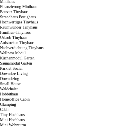
Minihaus
Finanzierung Minihaus
Bausatz Tinyhaus
Strandhaus Fertighaus
Hochwertiges Tinyhaus
Raumwunder Tinyhaus
Familien-Tinyhaus
Urlaub Tinyhaus
Aufstocken Tinyhaus
Nachverdichtung Tinyhaus
Wellness Modul
Küchenmodul Garten
Saunamodul Garten
Parklet Social
Downsize Living
Downsizing
Small House
Waldchalet
Hobbithaus
Homeoffice Cabin
Glamping
Cabin
Tiny Hochhaus
Mini Hochhaus
Mini Wohnturm