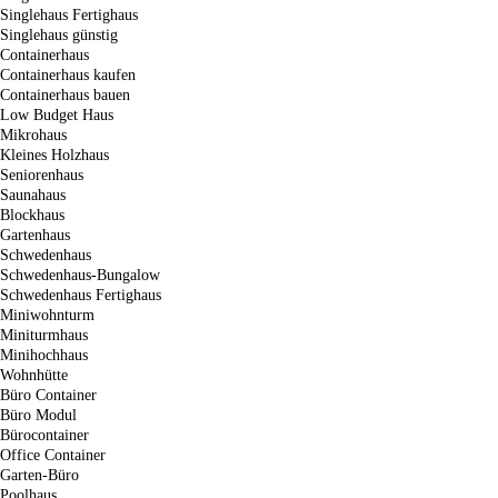
Singlehaus Fertighaus
Singlehaus günstig
Containerhaus
Containerhaus kaufen
Containerhaus bauen
Low Budget Haus
Mikrohaus
Kleines Holzhaus
Seniorenhaus
Saunahaus
Blockhaus
Gartenhaus
Schwedenhaus
Schwedenhaus-Bungalow
Schwedenhaus Fertighaus
Miniwohnturm
Miniturmhaus
Minihochhaus
Wohnhütte
Büro Container
Büro Modul
Bürocontainer
Office Container
Garten-Büro
Poolhaus