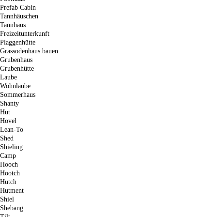
Prefab Cabin
Tannhäuschen
Tannhaus
Freizeitunterkunft
Plaggenhütte
Grassodenhaus bauen
Grubenhaus
Grubenhütte
Laube
Wohnlaube
Sommerhaus
Shanty
Hut
Hovel
Lean-To
Shed
Shieling
Camp
Hooch
Hootch
Hutch
Hutment
Shiel
Shebang
Tilt