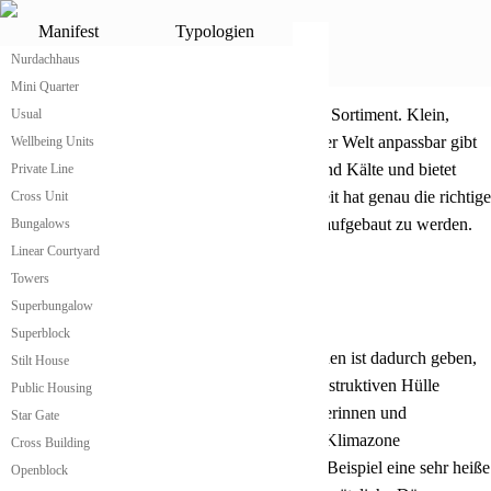
Cleit
Manifest
Typologien
Nurdachhaus
Cleit von atme
®
Mini Quarter
Kleines praktisches Cleit
atme hat das wahrscheinlich günstigste Cleit im Sortiment. Klein,
Usual
modular erweiterbar und für alle Klimazonen der Welt anpassbar gibt
Wellbeing Units
es seinen Bewohnerinnen Schutz vor Wärme und Kälte und bietet
Private Line
allen notwendigen Wohnkomfort. Das atme Cleit hat genau die richtige
Cross Unit
Größe, um leicht und einfach transportiert und aufgebaut zu werden.
Bungalows
Linear Courtyard
Towers
Superbungalow
Cleit passt sich an Klimazonen an
Superblock
Die Anpassung des atme Cleit an alle Klimazonen ist dadurch geben,
Stilt House
dass das Gebäude in einer ursprünglich nur konstruktiven Hülle
Public Housing
produziert wird. Danach kann es von den Nutzerinnen und
Star Gate
Bewohnerinnen je nach Anforderungen an die Klimazone
Cross Building
dementsprechend gedämmt werden. Ist es zum Beispiel eine sehr heiße
Openblock