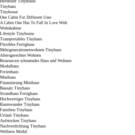
Hersteller Tinyhouse
Tinyhaus
Tinyhouse
One Cabin For Different Uses
A Cabin One Has To Fall In Love With
Wohnkabine
Lifestyle Tinyhouse
Transportables Tinyhaus
Flexibles Fertighaus
Mehrgenerationenwohnen-Tinyhaus
Altersgerechtes Wohnen
Ressourcen schonendes Haus und Wohnen
Modulhaus
Ferienhaus
Minihaus
Finanzierung Minihaus
Bausatz Tinyhaus
Strandhaus Fertighaus
Hochwertiges Tinyhaus
Raumwunder Tinyhaus
Familien-Tinyhaus
Urlaub Tinyhaus
Aufstocken Tinyhaus
Nachverdichtung Tinyhaus
Wellness Modul