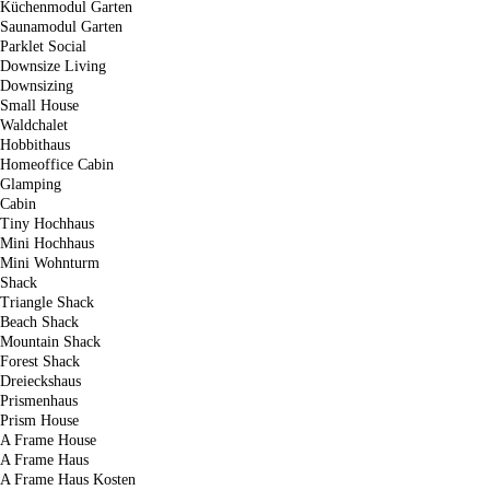
Küchenmodul Garten
Saunamodul Garten
Parklet Social
Downsize Living
Downsizing
Small House
Waldchalet
Hobbithaus
Homeoffice Cabin
Glamping
Cabin
Tiny Hochhaus
Mini Hochhaus
Mini Wohnturm
Shack
Triangle Shack
Beach Shack
Mountain Shack
Forest Shack
Dreieckshaus
Prismenhaus
Prism House
A Frame House
A Frame Haus
A Frame Haus Kosten