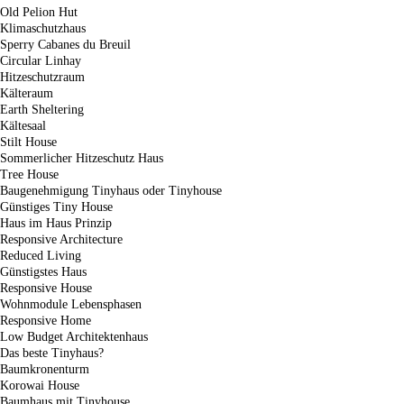
Old Pelion Hut
Klimaschutzhaus
Sperry Cabanes du Breuil
Circular Linhay
Hitzeschutzraum
Kälteraum
Earth Sheltering
Kältesaal
Stilt House
Sommerlicher Hitzeschutz Haus
Tree House
Baugenehmigung Tinyhaus oder Tinyhouse
Günstiges Tiny House
Haus im Haus Prinzip
Responsive Architecture
Reduced Living
Günstigstes Haus
Responsive House
Wohnmodule Lebensphasen
Responsive Home
Low Budget Architektenhaus
Das beste Tinyhaus?
Baumkronenturm
Korowai House
Baumhaus mit Tinyhouse