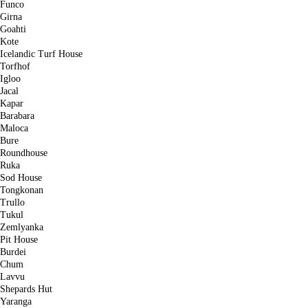
Funco
Girna
Goahti
Kote
Icelandic Turf House
Torfhof
Igloo
Jacal
Kapar
Barabara
Maloca
Bure
Roundhouse
Ruka
Sod House
Tongkonan
Trullo
Tukul
Zemlyanka
Pit House
Burdei
Chum
Lavvu
Shepards Hut
Yaranga