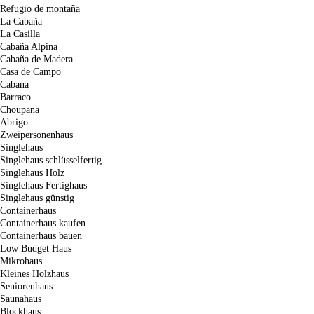
Refugio de montaña
La Cabaña
La Casilla
Cabaña Alpina
Cabaña de Madera
Casa de Campo
Cabana
Barraco
Choupana
Abrigo
Zweipersonenhaus
Singlehaus
Singlehaus schlüsselfertig
Singlehaus Holz
Singlehaus Fertighaus
Singlehaus günstig
Containerhaus
Containerhaus kaufen
Containerhaus bauen
Low Budget Haus
Mikrohaus
Kleines Holzhaus
Seniorenhaus
Saunahaus
Blockhaus