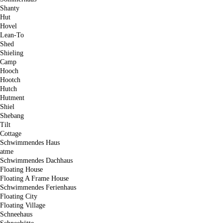
Shanty
Hut
Hovel
Lean-To
Shed
Shieling
Camp
Hooch
Hootch
Hutch
Hutment
Shiel
Shebang
Tilt
Cottage
Schwimmendes Haus
atme
Schwimmendes Dachhaus
Floating House
Floating A Frame House
Schwimmendes Ferienhaus
Floating City
Floating Village
Schneehaus