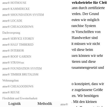
Aufbau durch zertifizierte Franchise Handwerksbetriebe für Cleit
atme® HOTHOUSE
Die Produktion und der Aufbau unserer Cleits kann durch zertifizierte
atme® KAMMDECKE
Franchise Handwerkerbetriebe bewerkstelligt werden. Der Grund
atme® SHOUNDATION SYSTEM
dafür ist, dass wir versuchen wollen so vielen Leuten wie möglich
atme® LOCADE
unsere Cleits anbieten zu können. Mit diesem Franchise System
atme® CHEAGOODOWS
können wir sicherstellen, dass die Cleits nach den Vorschriften von
Dachvorsprung
zertifizierten Handwerkern erstellt werden. Die Handwerker sind
atme® SERVICE STOREY
lokale Handwerker bei Ihnen in der Nähe. Somit müssen wir nicht
atme® HALF TIMBERED
fertig zusammengebaute Cleits transportieren, weil diese beim
atme® INTERIOR
Transport sehr viel Platz verschwenden. Stattdessen können wir sehr
atme® ROOF GARDEN
dicht gestapelt die Einzelteile der Cleits transportieren und diese
atme® STRAWsus
können vor Ort von den lokalen Handwerkern zusammengesetzt und
atme® FOUNDATION SYSTEM
fachgerecht aufgebaut werden.
atme® TIMBER BRUTALISM
Kostengünstiger Cleit Transport
Wohnungsbau
Wir haben die einzelnen Module unseres Cleit so konzipiert, dass wir
atme® CHEAGOODOWS
auf Leichttransport Anhängern, die die maximale zugelassene Größe
atme® REUSE
für den Straßenraum haben, transportieren können. Wir benötigen
Flexibilität und Erweiterbarkeit
keinen Sattelschlepper oder großen LKW dafür. Mit den kleinen
Logistik
Methodik
atme®