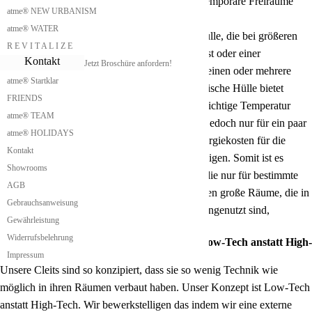
Unser Cleit bietet die Möglichkeit zusätzliche temporäre Freiräume
atme® NEW URBANISM
und Zusatzräume bereitzustellen.
atme® WATER
Das ermöglichen wir durch eine aufblasbare Hülle, die bei größeren
R E V I T A L I Z E
Platzbedarf wie zum Beispiel einem Familienfest oder einer
Kontakt
Jetzt Broschüre anfordern!
Betriebsfeier oder einer großen Festlichkeit für einen oder mehrere
atme® Startklar
Tage aufgeblasen werden kann. Diese pneumatische Hülle bietet
FRIENDS
Schutz vor Regen und Wind und muss auf die richtige Temperatur
atme® TEAM
gebracht werden. Da diese Lufthülle als Raum jedoch nur für ein paar
atme® HOLIDAYS
Tage zur Verfügung steht, sind die höheren Energiekosten für die
Kontakt
Klimatisierung dieses Luftraums zu vernachlässigen. Somit ist es
Showrooms
möglich größere Räumlichkeiten zu erzeugen, die nur für bestimmte
AGB
Tage im Jahr gebraucht werden. Dadurch werden große Räume, die in
Gebrauchsanweisung
den meisten Häusern zu 99 % leer stehen und ungenutzt sind,
Gewährleistung
vermieden.
Widerrufsbelehrung
Cleit mit technischer Unabhängigkeit und Low-Tech anstatt High-
Tech
Impressum
Unsere Cleits sind so konzipiert, dass sie so wenig Technik wie
möglich in ihren Räumen verbaut haben. Unser Konzept ist Low-Tech
anstatt High-Tech. Wir bewerkstelligen das indem wir eine externe