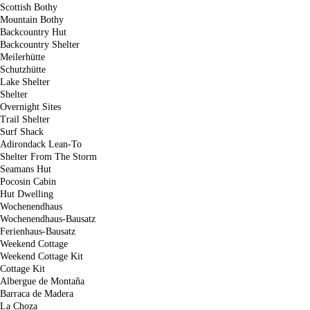
Scottish Bothy
Mountain Bothy
Backcountry Hut
Backcountry Shelter
Meilerhütte
Schutzhütte
Lake Shelter
Shelter
Overnight Sites
Trail Shelter
Surf Shack
Adirondack Lean-To
Shelter From The Storm
Seamans Hut
Pocosin Cabin
Hut Dwelling
Wochenendhaus
Wochenendhaus-Bausatz
Ferienhaus-Bausatz
Weekend Cottage
Weekend Cottage Kit
Cottage Kit
Albergue de Montaña
Barraca de Madera
La Choza