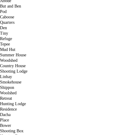
Abode
But and Ben
Pod
Caboose
Quarters
Den
Tiny
Refuge
Tepee
Mud Hut
Summer House
Woodshed
Country House
Shooting Lodge
Linhay
Smokehouse
Shippon
Woolshed
Retreat
Hunting Lodge
Residence
Dacha
Place
Bower
Shooting Box