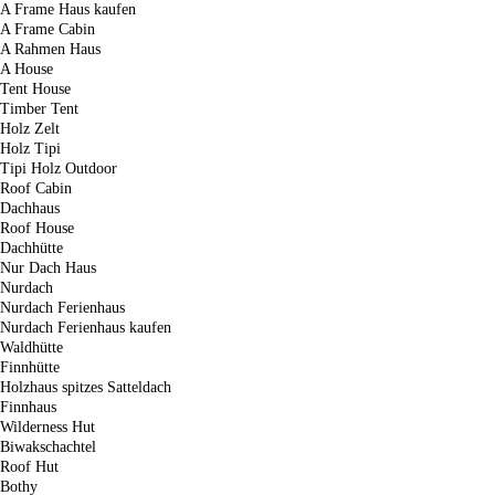
A Frame Haus kaufen
A Frame Cabin
A Rahmen Haus
A House
Tent House
Timber Tent
Holz Zelt
Holz Tipi
Tipi Holz Outdoor
Roof Cabin
Dachhaus
Roof House
Dachhütte
Nur Dach Haus
Nurdach
Nurdach Ferienhaus
Nurdach Ferienhaus kaufen
Waldhütte
Finnhütte
Holzhaus spitzes Satteldach
Finnhaus
Wilderness Hut
Biwakschachtel
Roof Hut
Bothy