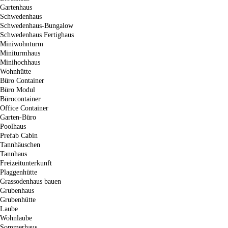
Gartenhaus
Schwedenhaus
Schwedenhaus-Bungalow
Schwedenhaus Fertighaus
Miniwohnturm
Miniturmhaus
Minihochhaus
Wohnhütte
Büro Container
Büro Modul
Bürocontainer
Office Container
Garten-Büro
Poolhaus
Prefab Cabin
Tannhäuschen
Tannhaus
Freizeitunterkunft
Plaggenhütte
Grassodenhaus bauen
Grubenhaus
Grubenhütte
Laube
Wohnlaube
Sommerhaus