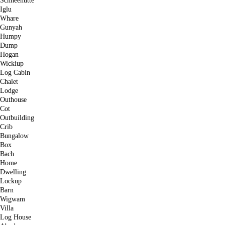
Schneehütte
Iglu
Whare
Gunyah
Humpy
Dump
Hogan
Wickiup
Log Cabin
Chalet
Lodge
Outhouse
Cot
Outbuilding
Crib
Bungalow
Box
Bach
Home
Dwelling
Lockup
Barn
Wigwam
Villa
Log House