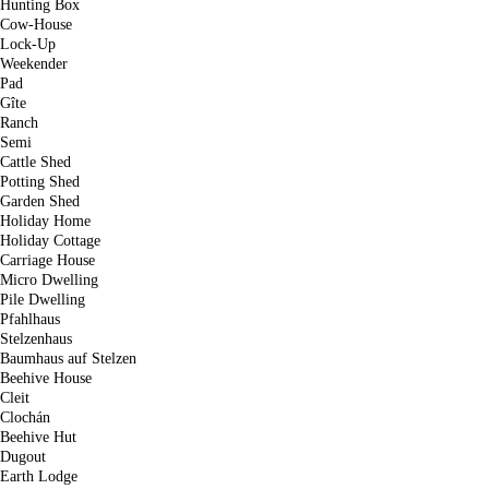
Hunting Box
Cow-House
Lock-Up
Weekender
Pad
Gîte
Ranch
Semi
Cattle Shed
Potting Shed
Garden Shed
Holiday Home
Holiday Cottage
Carriage House
Micro Dwelling
Pile Dwelling
Pfahlhaus
Stelzenhaus
Baumhaus auf Stelzen
Beehive House
Cleit
Clochán
Beehive Hut
Dugout
Earth Lodge