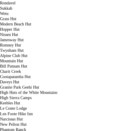
Rondavel
Sukkah
Wetu
Grass Hut
Modern Beach Hut
Hopper Hut
Nissen Hut
Jamesway Hut
Romney Hut
Twynham Hut
Alpine Club Hut
Mountain Hut
Bill Putnam Hut
Charit Creek
Cootapatamba Hut
Daveys Hut
Granite Park Geehi Hut
High Huts of the White Mountains
High Sierra Camps
Keebles Hut
Le Conte Lodge
Len Foote Hike Inn
Narcissus Hut
New Pelion Hut
Phantom Ranch