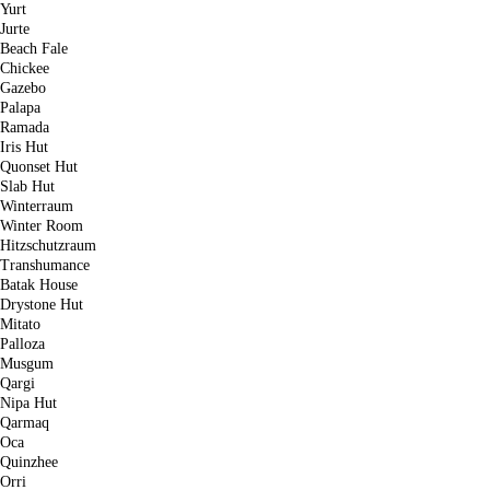
Yurt
Jurte
Beach Fale
Chickee
Gazebo
Palapa
Ramada
Iris Hut
Quonset Hut
Slab Hut
Winterraum
Winter Room
Hitzschutzraum
Transhumance
Batak House
Drystone Hut
Mitato
Palloza
Musgum
Qargi
Nipa Hut
Qarmaq
Oca
Quinzhee
Orri