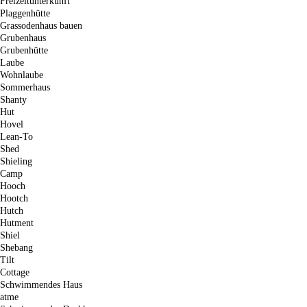
Freizeitunterkunft
Plaggenhütte
Grassodenhaus bauen
Grubenhaus
Grubenhütte
Laube
Wohnlaube
Sommerhaus
Shanty
Hut
Hovel
Lean-To
Shed
Shieling
Camp
Hooch
Hootch
Hutch
Hutment
Shiel
Shebang
Tilt
Cottage
Schwimmendes Haus
atme