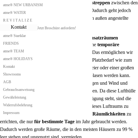
Es ist aber auch möglich, kleinere
Verbindungstreppen
zwischen den
atme® NEW URBANISM
aufeinander gestapelten Modulen einzubauen. Dadurch geht jedoch
atme® WATER
etwas
Wohnraum
verloren. Deshalb ist das von außen angestellte
R E V I T A L I Z E
zusätzliche Treppenhaus die bessere Lösung.
Kontakt
Jetzt Broschüre anfordern!
atme® Startklar
Shieling mit temporären Freiräumen und Zusatzräumen
FRIENDS
Unser Shieling bietet die Möglichkeit, zusätzliche
temporäre
atme® TEAM
Freiräume und Zusatzräume
bereitzustellen. Das ermöglichen wir
atme® HOLIDAYS
durch eine aufblasbare Hülle, die bei größerem Platzbedarf wie zum
Kontakt
Beispiel bei einem Familienfest, einer Betriebsfeier oder einer großen
Showrooms
Festlichkeit für einen oder mehrere Tage aufgeblasen werden kann.
AGB
Diese pneumatische Hülle bietet Schutz vor Regen und Wind und
Gebrauchsanweisung
muss auf die richtige Temperatur gebracht werden. Da diese Lufthülle
Gewährleistung
als Raum jedoch nur für ein paar Tage zur Verfügung steht, sind die
Widerrufsbelehrung
höheren Energiekosten für die Klimatisierung dieses Luftraums zu
Impressum
vernachlässigen. Somit ist es möglich,
größere Räumlichkeiten
zu
errichten, die nur
für bestimmte Tage
im Jahr gebraucht werden.
Dadurch werden große Räume, die in den meisten Häusern zu 99 %
leer stehen und ungenutzt sind, vermieden.