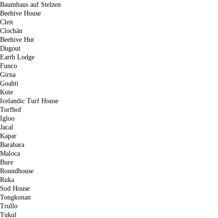
Baumhaus auf Stelzen
Beehive House
Cleit
Clochán
Beehive Hut
Dugout
Earth Lodge
Funco
Girna
Goahti
Kote
Icelandic Turf House
Torfhof
Igloo
Jacal
Kapar
Barabara
Maloca
Bure
Roundhouse
Ruka
Sod House
Tongkonan
Trullo
Tukul