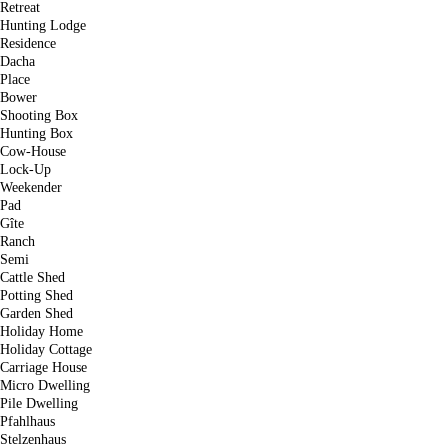
Retreat
Hunting Lodge
Residence
Dacha
Place
Bower
Shooting Box
Hunting Box
Cow-House
Lock-Up
Weekender
Pad
Gîte
Ranch
Semi
Cattle Shed
Potting Shed
Garden Shed
Holiday Home
Holiday Cottage
Carriage House
Micro Dwelling
Pile Dwelling
Pfahlhaus
Stelzenhaus