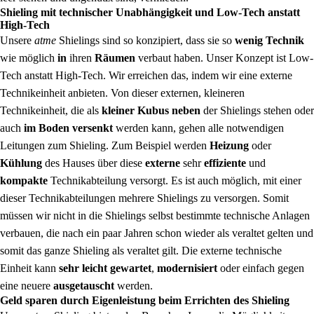
Shieling mit technischer Unabhängigkeit und Low-Tech anstatt
High-Tech
Unsere
atme
Shielings sind so konzipiert, dass sie so
wenig Technik
wie möglich
in
ihren
Räumen
verbaut haben. Unser Konzept ist Low-
Tech anstatt High-Tech. Wir erreichen das, indem wir eine externe
Technikeinheit anbieten. Von dieser externen, kleineren
Technikeinheit, die als
kleiner Kubus neben
der Shielings stehen oder
auch
im Boden versenkt
werden kann, gehen alle notwendigen
Leitungen zum Shieling. Zum Beispiel werden
Heizung
oder
Kühlung
des Hauses über diese
externe
sehr
effiziente
und
kompakte
Technikabteilung versorgt. Es ist auch möglich, mit einer
dieser Technikabteilungen mehrere Shielings zu versorgen. Somit
müssen wir nicht in die Shielings selbst bestimmte technische Anlagen
verbauen, die nach ein paar Jahren schon wieder als veraltet gelten und
somit das ganze Shieling als veraltet gilt. Die externe technische
Einheit kann
sehr leicht gewartet
,
modernisiert
oder einfach gegen
eine neuere
ausgetauscht
werden.
Geld sparen durch Eigenleistung beim Errichten des Shieling