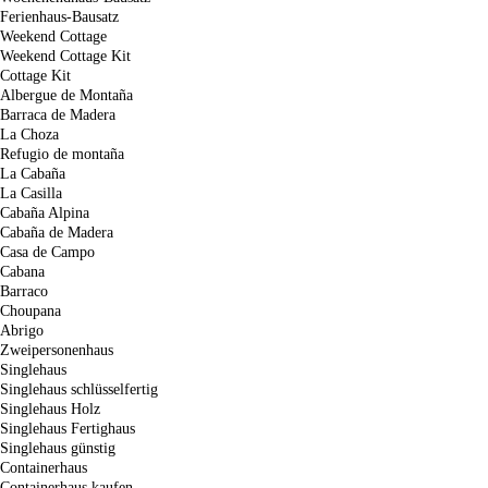
Ferienhaus-Bausatz
Weekend Cottage
Weekend Cottage Kit
Cottage Kit
Albergue de Montaña
Barraca de Madera
La Choza
Refugio de montaña
La Cabaña
La Casilla
Cabaña Alpina
Cabaña de Madera
Casa de Campo
Cabana
Barraco
Choupana
Abrigo
Zweipersonenhaus
Singlehaus
Singlehaus schlüsselfertig
Singlehaus Holz
Singlehaus Fertighaus
Singlehaus günstig
Containerhaus
Containerhaus kaufen