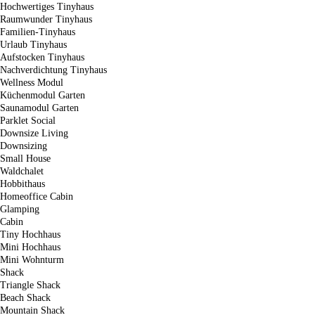
Hochwertiges Tinyhaus
Raumwunder Tinyhaus
Familien-Tinyhaus
Urlaub Tinyhaus
Aufstocken Tinyhaus
Nachverdichtung Tinyhaus
Wellness Modul
Küchenmodul Garten
Saunamodul Garten
Parklet Social
Downsize Living
Downsizing
Small House
Waldchalet
Hobbithaus
Homeoffice Cabin
Glamping
Cabin
Tiny Hochhaus
Mini Hochhaus
Mini Wohnturm
Shack
Triangle Shack
Beach Shack
Mountain Shack