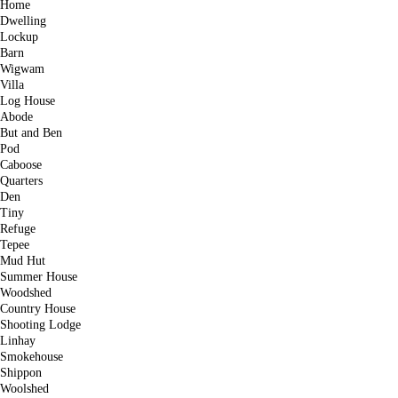
Home
Dwelling
Lockup
Barn
Wigwam
Villa
Log House
Abode
But and Ben
Pod
Caboose
Quarters
Den
Tiny
Refuge
Tepee
Mud Hut
Summer House
Woodshed
Country House
Shooting Lodge
Linhay
Smokehouse
Shippon
Woolshed