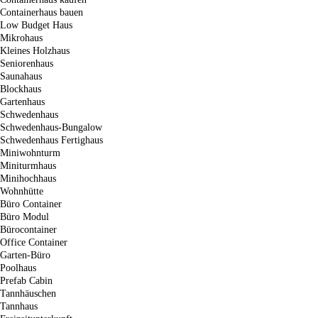
Containerhaus bauen
Low Budget Haus
Mikrohaus
Kleines Holzhaus
Seniorenhaus
Saunahaus
Blockhaus
Gartenhaus
Schwedenhaus
Schwedenhaus-Bungalow
Schwedenhaus Fertighaus
Miniwohnturm
Miniturmhaus
Minihochhaus
Wohnhütte
Büro Container
Büro Modul
Bürocontainer
Office Container
Garten-Büro
Poolhaus
Prefab Cabin
Tannhäuschen
Tannhaus