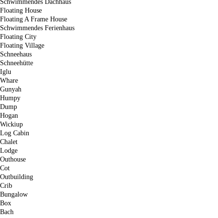
Schwimmendes Dachhaus
Floating House
Floating A Frame House
Schwimmendes Ferienhaus
Floating City
Floating Village
Schneehaus
Schneehütte
Iglu
Whare
Gunyah
Humpy
Dump
Hogan
Wickiup
Log Cabin
Chalet
Lodge
Outhouse
Cot
Outbuilding
Crib
Bungalow
Box
Bach