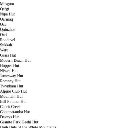
Musgum
Qargi
Nipa Hut
Qarmaq
Oca
Quinzhee
Orri
Rondavel
Sukkah
Wetu
Grass Hut
Modern Beach Hut
Hopper Hut
Nissen Hut
Jamesway Hut
Romney Hut
Twynham Hut
Alpine Club Hut
Mountain Hut
Bill Putnam Hut
Charit Creek
Cootapatamba Hut
Daveys Hut
Granite Park Geehi Hut
High Huts of the White Mountains