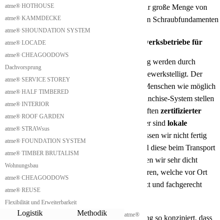
atme® HOTHOUSE
hinweisen, dass bei Betonfundamenten eine sehr große Menge von
atme® KAMMDECKE
CO2
freigesetzt wird. Mit diesen überzeugenden Schraubfundamenten
atme® SHOUNDATION SYSTEM
wird diese sehr leicht
eingespart
.
Aufbau durch zertifizierte Franchise-Handwerksbetriebe für
atme® LOCADE
Shieling
atme® CHEAGOODOWS
Die Produktion und der Aufbau unseres Shieling werden durch
Dachvorsprung
zertifizierte
Franchise-
Handwerkerbetriebe
bewerkstelligt. Der
atme® SERVICE STOREY
Grund dafür ist, dass wir versuchen, so vielen Menschen wie möglich
atme® HALF TIMBERED
unsere Singlehäuser anzubieten. Mit diesem Franchise-System stellen
atme® INTERIOR
wir sicher, dass die Shielings nach den Vorschriften
zertifizierter
atme® ROOF GARDEN
Handwerker
errichtet werden. Die Handwerker sind
lokale
atme® STRAWsus
Handwerker
bei Ihnen in der Nähe. Somit müssen wir nicht fertig
atme® FOUNDATION SYSTEM
zusammengebaute Shielings transportieren, weil diese beim Transport
atme® TIMBER BRUTALISM
sehr viel Platz verschwenden. Stattdessen können wir sehr dicht
Wohnungsbau
gestapelt die Einzelteile des Shieling transportieren, welche vor Ort
atme® CHEAGOODOWS
von den lokalen Handwerkern zusammengesetzt und fachgerecht
atme® REUSE
aufgebaut werden.
Flexibilität und Erweiterbarkeit
Kostengünstiger Transport des Shieling
Logistik
Methodik
atme®
Wir haben die einzelnen Module unseres Shieling so konzipiert, dass