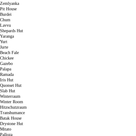
Zemlyanka
Pit House
Burdei
Chum
Lavvu
Shepards Hut
Yaranga
Yurt
Jurte
Beach Fale
Chickee
Gazebo
Palapa
Ramada
Iris Hut
Quonset Hut
Slab Hut
Winterraum
Winter Room
Hitzschutzraum
Transhumance
Batak House
Drystone Hut
Mitato
Palloza