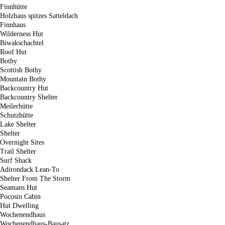
Finnhütte
Holzhaus spitzes Satteldach
Finnhaus
Wilderness Hut
Biwakschachtel
Roof Hut
Bothy
Scottish Bothy
Mountain Bothy
Backcountry Hut
Backcountry Shelter
Meilerhütte
Schutzhütte
Lake Shelter
Shelter
Overnight Sites
Trail Shelter
Surf Shack
Adirondack Lean-To
Shelter From The Storm
Seamans Hut
Pocosin Cabin
Hut Dwelling
Wochenendhaus
Wochenendhaus-Bausatz