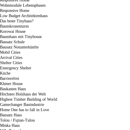
Responsive House
Wohnmodule Lebensphasen
Responsive Home
Low Budget Architektenhaus
Das beste Tinyhaus?
Baumkronenturm
Korowai House
Baumhaus mit Tinyhouse
Bausatz Schule
Bausatz Notunterkünfte
Mobil Cities
Arrival Cities
Shelter Cities
Emergency Shelter
Küche
Barrierefrei
Khmer House
Baukasten Haus
Höchstes Holzhaus der Welt
Highest Timber Building of World
Gamechanger Bauindustrie
Home One has to fall in Love
Bausatz Haus
Tolou / Fujian-Tulou
Minka Haus