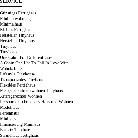
SERVICE
Günstiges Fertighaus
Minimalwohnung
Minimalhaus
Kleines Fertighaus
Hersteller Tinyhaus
Hersteller Tinyhouse
Tinyhaus
Tinyhouse
One Cabin For Different Uses
A Cabin One Has To Fall In Love With
Wohnkabine
Lifestyle Tinyhouse
Transportables Tinyhaus
Flexibles Fertighaus
Mehrgenerationenwohnen-Tinyhaus
Altersgerechtes Wohnen
Ressourcen schonendes Haus und Wohnen
Modulhaus
Ferienhaus
Minihaus
Finanzierung Minihaus
Bausatz Tinyhaus
Strandhaus Fertighaus