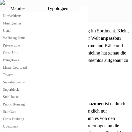
Shieling
Manifest
Typologien
Nurdachhaus
Günstigstes Shieling von
atme
®
Mini Quarter
Kleines praktisches Shieling
atme
hat das wahrscheinlich
günstigste
Shieling im Sortiment. Klein,
Usual
modular erweiterbar und an alle Klimazonen der Welt
anpassbar
Wellbeing Units
bietet es seinen BewohnerInnen Schutz vor Wärme und Kälte und
Private Line
allen notwendigen
Wohnkomfort
. Das
atme
Shieling hat genau die
Cross Unit
richtige Größe, um einfach transportiert und problemlos aufgebaut zu
Bungalows
werden.
Linear Courtyard
Towers
Superbungalow
Shieling passt sich Klimazonen an
Superblock
Stilt House
Die
Anpassung
des
atme
Shieling
an alle Klimazonen
ist dadurch
Public Housing
gewährleistet, dass das Gebäude in einer ursprünglich nur
Star Gate
konstruktiven Hülle produziert wird. Danach kann es von den
Cross Building
NutzerInnen und BewohnerInnen je nach Anforderungen an die
Openblock