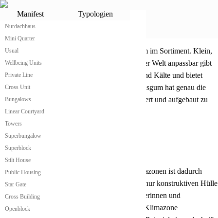
Musgum
Manifest
Typologien
Nurdachhaus
Musgum von atme
®
Mini Quarter
Kleines praktisches Musgum
atme hat das wahrscheinlich günstigste Musgum im Sortiment. Klein,
Usual
modular erweiterbar und für alle Klimazonen der Welt anpassbar gibt
Wellbeing Units
es seinen Bewohnerinnen Schutz vor Wärme und Kälte und bietet
Private Line
allen notwendigen Wohnkomfort. Das atme Musgum hat genau die
Cross Unit
richtige Größe, um leicht und einfach transportiert und aufgebaut zu
Bungalows
werden.
Linear Courtyard
Towers
Superbungalow
Superblock
Musgum passt sich an Klimazonen an
Stilt House
Die Anpassung des atme Musgum an alle Klimazonen ist dadurch
Public Housing
geben, dass das Gebäude in einer ursprünglich nur konstruktiven Hülle
Star Gate
produziert wird. Danach kann es von den Nutzerinnen und
Cross Building
Bewohnerinnen je nach Anforderungen an die Klimazone
Openblock