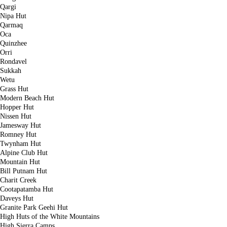
Qargi
Nipa Hut
Qarmaq
Oca
Quinzhee
Orri
Rondavel
Sukkah
Wetu
Grass Hut
Modern Beach Hut
Hopper Hut
Nissen Hut
Jamesway Hut
Romney Hut
Twynham Hut
Alpine Club Hut
Mountain Hut
Bill Putnam Hut
Charit Creek
Cootapatamba Hut
Daveys Hut
Granite Park Geehi Hut
High Huts of the White Mountains
High Sierra Camps