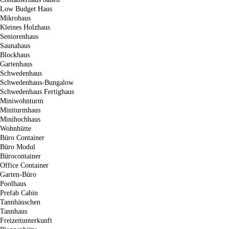
Low Budget Haus
Mikrohaus
Kleines Holzhaus
Seniorenhaus
Saunahaus
Blockhaus
Gartenhaus
Schwedenhaus
Schwedenhaus-Bungalow
Schwedenhaus Fertighaus
Miniwohnturm
Miniturmhaus
Minihochhaus
Wohnhütte
Büro Container
Büro Modul
Bürocontainer
Office Container
Garten-Büro
Poolhaus
Prefab Cabin
Tannhäuschen
Tannhaus
Freizeitunterkunft