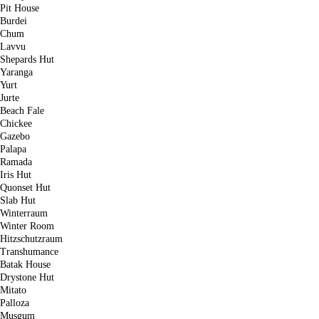
Pit House
Burdei
Chum
Lavvu
Shepards Hut
Yaranga
Yurt
Jurte
Beach Fale
Chickee
Gazebo
Palapa
Ramada
Iris Hut
Quonset Hut
Slab Hut
Winterraum
Winter Room
Hitzschutzraum
Transhumance
Batak House
Drystone Hut
Mitato
Palloza
Musgum