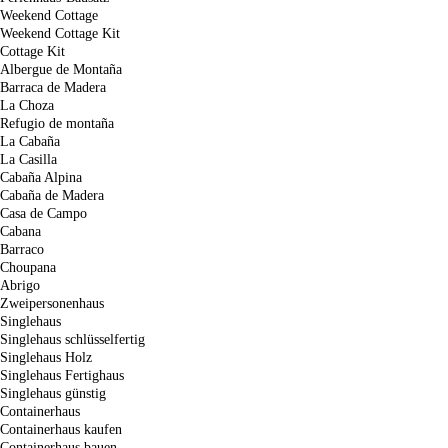
Weekend Cottage
Weekend Cottage Kit
Cottage Kit
Albergue de Montaña
Barraca de Madera
La Choza
Refugio de montaña
La Cabaña
La Casilla
Cabaña Alpina
Cabaña de Madera
Casa de Campo
Cabana
Barraco
Choupana
Abrigo
Zweipersonenhaus
Singlehaus
Singlehaus schlüsselfertig
Singlehaus Holz
Singlehaus Fertighaus
Singlehaus günstig
Containerhaus
Containerhaus kaufen
Containerhaus bauen