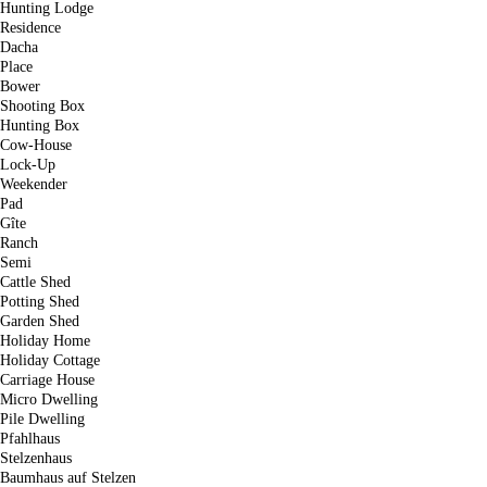
Hunting Lodge
Residence
Dacha
Place
Bower
Shooting Box
Hunting Box
Cow-House
Lock-Up
Weekender
Pad
Gîte
Ranch
Semi
Cattle Shed
Potting Shed
Garden Shed
Holiday Home
Holiday Cottage
Carriage House
Micro Dwelling
Pile Dwelling
Pfahlhaus
Stelzenhaus
Baumhaus auf Stelzen