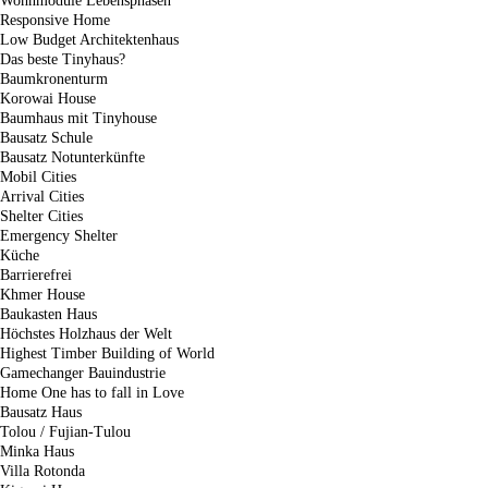
Wohnmodule Lebensphasen
Responsive Home
Low Budget Architektenhaus
Das beste Tinyhaus?
Baumkronenturm
Korowai House
Baumhaus mit Tinyhouse
Bausatz Schule
Bausatz Notunterkünfte
Mobil Cities
Arrival Cities
Shelter Cities
Emergency Shelter
Küche
Barrierefrei
Khmer House
Baukasten Haus
Höchstes Holzhaus der Welt
Highest Timber Building of World
Gamechanger Bauindustrie
Home One has to fall in Love
Bausatz Haus
Tolou / Fujian-Tulou
Minka Haus
Villa Rotonda