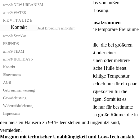
jedoch etwas Wohnraum verloren. Deshalb ist das von außen
atme® NEW URBANISM
angestellte zusätzliche Treppenhaus die bessere Lösung.
atme® WATER
R E V I T A L I Z E
Musgum mit temporären Freiräumen und Zusatzräumen
Kontakt
Jetzt Broschüre anfordern!
Unser Musgum bietet die Möglichkeit zusätzliche temporäre Freiräume
atme® Startklar
und Zusatzräume bereitzustellen.
FRIENDS
Das ermöglichen wir durch eine aufblasbare Hülle, die bei größeren
atme® TEAM
Platzbedarf wie zum Beispiel einem Familienfest oder einer
atme® HOLIDAYS
Betriebsfeier oder einer großen Festlichkeit für einen oder mehrere
Kontakt
Tage aufgeblasen werden kann. Diese pneumatische Hülle bietet
Showrooms
Schutz vor Regen und Wind und muss auf die richtige Temperatur
AGB
gebracht werden. Da diese Lufthülle als Raum jedoch nur für ein paar
Gebrauchsanweisung
Tage zur Verfügung steht, sind die höheren Energiekosten für die
Gewährleistung
Klimatisierung dieses Luftraums zu vernachlässigen. Somit ist es
Widerrufsbelehrung
möglich größere Räumlichkeiten zu erzeugen, die nur für bestimmte
Impressum
Tage im Jahr gebraucht werden. Dadurch werden große Räume, die in
den meisten Häusern zu 99 % leer stehen und ungenutzt sind,
vermieden.
Musgum mit technischer Unabhängigkeit und Low-Tech anstatt