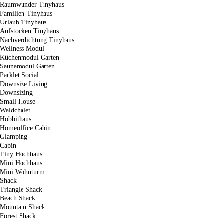
Raumwunder Tinyhaus
Familien-Tinyhaus
Urlaub Tinyhaus
Aufstocken Tinyhaus
Nachverdichtung Tinyhaus
Wellness Modul
Küchenmodul Garten
Saunamodul Garten
Parklet Social
Downsize Living
Downsizing
Small House
Waldchalet
Hobbithaus
Homeoffice Cabin
Glamping
Cabin
Tiny Hochhaus
Mini Hochhaus
Mini Wohnturm
Shack
Triangle Shack
Beach Shack
Mountain Shack
Forest Shack