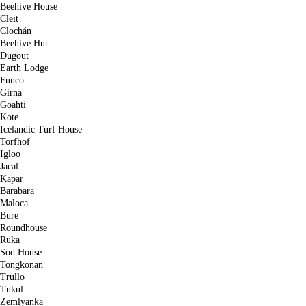
Beehive House
Cleit
Clochán
Beehive Hut
Dugout
Earth Lodge
Funco
Girna
Goahti
Kote
Icelandic Turf House
Torfhof
Igloo
Jacal
Kapar
Barabara
Maloca
Bure
Roundhouse
Ruka
Sod House
Tongkonan
Trullo
Tukul
Zemlyanka