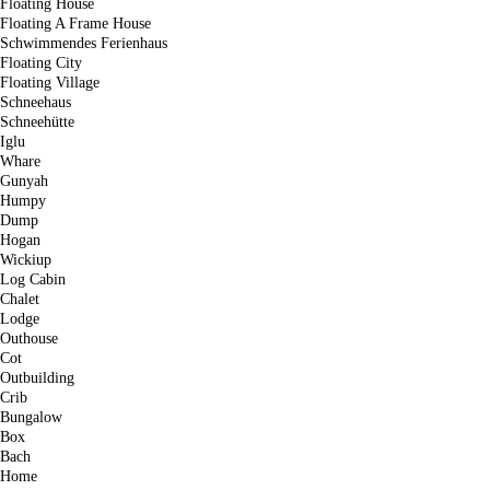
Floating House
Floating A Frame House
Schwimmendes Ferienhaus
Floating City
Floating Village
Schneehaus
Schneehütte
Iglu
Whare
Gunyah
Humpy
Dump
Hogan
Wickiup
Log Cabin
Chalet
Lodge
Outhouse
Cot
Outbuilding
Crib
Bungalow
Box
Bach
Home