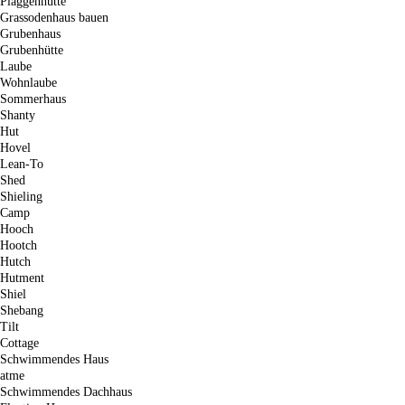
Plaggenhütte
Grassodenhaus bauen
Grubenhaus
Grubenhütte
Laube
Wohnlaube
Sommerhaus
Shanty
Hut
Hovel
Lean-To
Shed
Shieling
Camp
Hooch
Hootch
Hutch
Hutment
Shiel
Shebang
Tilt
Cottage
Schwimmendes Haus
atme
Schwimmendes Dachhaus