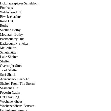
Holzhaus spitzes Satteldach
Finnhaus
Wilderness Hut
Biwakschachtel
Roof Hut
Bothy
Scottish Bothy
Mountain Bothy
Backcountry Hut
Backcountry Shelter
Meilerhütte
Schutzhütte
Lake Shelter
Shelter
Overnight Sites
Trail Shelter
Surf Shack
Adirondack Lean-To
Shelter From The Storm
Seamans Hut
Pocosin Cabin
Hut Dwelling
Wochenendhaus
Wochenendhaus-Bausatz
Ferienhaus-Bausatz