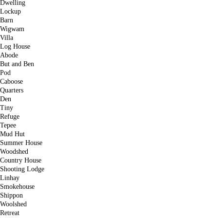
Dwelling
Lockup
Barn
Wigwam
Villa
Log House
Abode
But and Ben
Pod
Caboose
Quarters
Den
Tiny
Refuge
Tepee
Mud Hut
Summer House
Woodshed
Country House
Shooting Lodge
Linhay
Smokehouse
Shippon
Woolshed
Retreat