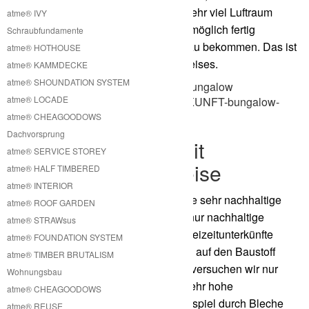
fertig zusammengebauten Modulen sehr viel Luftraum
atme® IVY
transportiert wird. Es ist jedoch auch möglich fertig
Schraubfundamente
zusammengebaute Module geliefert zu bekommen. Das ist
atme® HOTHOUSE
letztendlich immer eine Frage des Preises.
atme® KAMMDECKE
atme® SHOUNDATION SYSTEM
atme® LOCADE
atme® CHEAGOODOWS
Dachvorsprung
Freizeitunterkunft mit
atme® SERVICE STOREY
nachhaltiger Bauweise
atme® HALF TIMBERED
atme® INTERIOR
Unsere Freizeitunterkünfte haben eine sehr nachhaltige
atme® ROOF GARDEN
Bauweise. Das liegt daran, dass wir nur nachhaltige
atme® STRAWsus
Baustoffe für die Fertigung unserer Freizeitunterkünfte
atme® FOUNDATION SYSTEM
verwenden. Wir setzen hauptsächlich auf den Baustoff
atme® TIMBER BRUTALISM
Holz und Holzwerkstoffe. Ansonsten versuchen wir nur
Wohnungsbau
Materialien zu verwenden, die eine sehr hohe
atme® CHEAGOODOWS
Recycelbarkeit nachweisen. Zum Beispiel durch Bleche
atme® REUSE