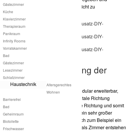
Gästezimmer
zusammen mit einer Handwerkerin leicht zu
Küche
bewerkstelligen.
Klavierzimmer
Therapieraum
Panikraum
Infinity Rooms
Vorratskammer
Bad
Gästezimmer
Modulare Erweiterung der
Lesezimmer
Freizeitunterkunft
Schlafzimmer
Haustechnik
Altersgerechtes
Die Freizeitunterkunft von atme ist modular erweiterbar,
Wohnen
das bedeutet man kann in die horizontale Richtung
Barrierefrei
erweitern genauso wie in die vertikale Richtung und somit
Bad
kann aus einem kleinen Modul auch ein sehr großer
Geheimraum
Komplex entstehen. Es kann aber auch zum Beispiel ein
Biotoilette
Familienhaus mit mehreren Modulen als Zimmer entstehen
Frischwasser