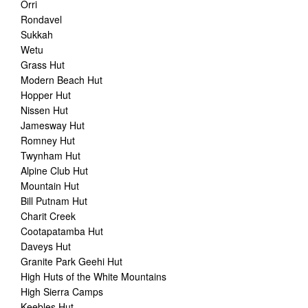
Orri
Rondavel
Sukkah
Wetu
Grass Hut
Modern Beach Hut
Hopper Hut
Nissen Hut
Jamesway Hut
Romney Hut
Twynham Hut
Alpine Club Hut
Mountain Hut
Bill Putnam Hut
Charit Creek
Cootapatamba Hut
Daveys Hut
Granite Park Geehi Hut
High Huts of the White Mountains
High Sierra Camps
Keebles Hut