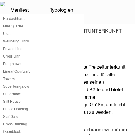
Manifest
Typologien
Freizeitunterkunft
Nurdachhaus
Mini Quarter
Usual
Wellbeing Units
Kleine praktische
Private Line
Freizeitunterkunft
Cross Unit
Bungalows
atme hat die wahrscheinlich günstigste Freizeitunterkunft
Linear Courtyard
im Sortiment. Klein, modular erweiterbar und für alle
Towers
Klimazonen der Welt anpassbar gibt es seinen
Superbungalow
Bewohnerinnen Schutz vor Wärme und Kälte und bietet
Superblock
allen notwendigen Wohnkomfort. Die atme
Stilt House
Freizeitunterkunft hat genau die richtige Größe, um leicht
Public Housing
und einfach transportiert und aufgebaut zu werden.
Star Gate
Cross Building
Openblock