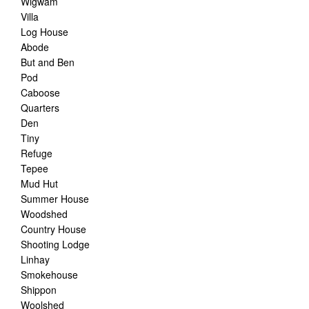
Wigwam
Villa
Log House
Abode
But and Ben
Pod
Caboose
Quarters
Den
Tiny
Refuge
Tepee
Mud Hut
Summer House
Woodshed
Country House
Shooting Lodge
Linhay
Smokehouse
Shippon
Woolshed