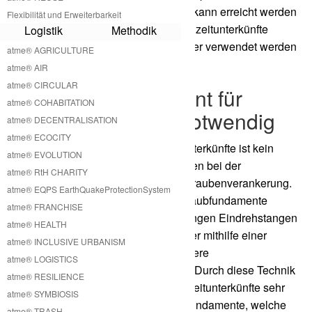
wie Aluminium, Kupfer etc.. Dadurch kann erreicht werden
Flexibilität und Erweiterbarkeit
dass nach der Lebenszeit unsere Freizeitunterkünfte
Logistik
Methodik
nahezu vollständig recycelt und wieder verwendet werden
atme® AGRICULTURE
können.
atme® AIR
atme® CIRCULAR
Kein Betonfundament für
atme® COHABITATION
Freizeitunterkunft notwendig
atme® DECENTRALISATION
atme® ECOCITY
Für die Installation unserer Freizeitunterkünfte ist kein
atme® EVOLUTION
Betonfundament notwendig. Wir setzen bei der
atme® RtH CHARITY
Fundamentierung auf clevere Erdschraubenverankerung.
atme® EQPS EarthQuakeProtectionSystem
Diese Erdschrauben oder auch Schraubfundamente
atme® FRANCHISE
können per Hand mit der Hilfe von langen Eindrehstangen
atme® HEALTH
in den Boden per gedreht werden oder mithilfe einer
atme® INCLUSIVE URBANISM
kleinen ein Drehmaschine auch größere
atme® LOGISTICS
Schraubfundamente gesetzt werden. Durch diese Technik
atme® RESILIENCE
ist man mit dem Aufbau unserer Freizeitunterkünfte sehr
atme® SYMBIOSIS
schnell und auch sehr flexibel. Die Fundamente, welche
atme® TRASH