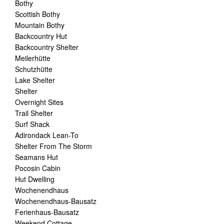
Bothy
Scottish Bothy
Mountain Bothy
Backcountry Hut
Backcountry Shelter
Meilerhütte
Schutzhütte
Lake Shelter
Shelter
Overnight Sites
Trail Shelter
Surf Shack
Adirondack Lean-To
Shelter From The Storm
Seamans Hut
Pocosin Cabin
Hut Dwelling
Wochenendhaus
Wochenendhaus-Bausatz
Ferienhaus-Bausatz
Weekend Cottage