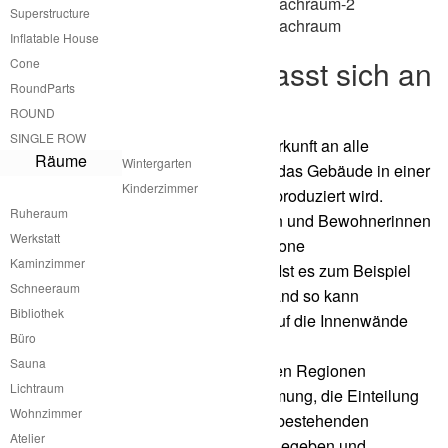
Superstructure
Inflatable House
Freizeitunterkunft passt sich an
Cone
RoundParts
Klimazonen an
ROUND
SINGLE ROW
Die Anpassung der atme Freizeitunterkunft an alle
Räume
Wintergarten
Klimazonen ist dadurch geben, dass das Gebäude in einer
Kinderzimmer
ursprünglich nur konstruktiven Hülle produziert wird.
Ruheraum
Danach kann es von den Nutzerinnen und Bewohnerinnen
Werkstatt
je nach Anforderungen an die Klimazone
Kaminzimmer
dementsprechend gedämmt werden. Ist es zum Beispiel
Schneeraum
eine sehr heiße Region in Griechenland so kann
Bibliothek
nachträglich zusätzliche Dämmung auf die Innenwände
Büro
aufgebracht werden.
Sauna
Das gleiche Prinzip kann in sehr kalten Regionen
Lichtraum
angewandt werden. Die Art der Dämmung, die Einteilung
Wohnzimmer
und gestalterische Integration in den bestehenden
Atelier
Innenraum sind von atme bereits vorgegeben und