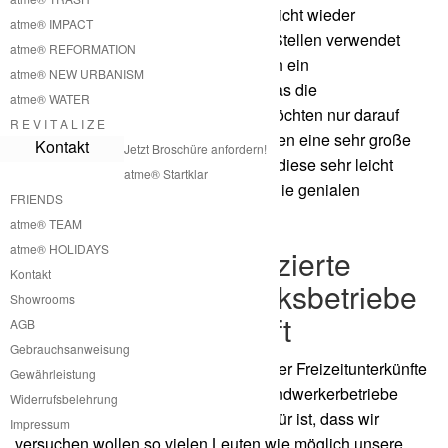
ein gedreht werden, können später leicht wieder
atme® IMPACT
ausgedreht werden und an anderen Stellen verwendet
atme® REFORMATION
werden. Es ist aber auch möglich sich ein
atme® NEW URBANISM
Streifenfundament zu erstellen, auf das die
atme® WATER
Freizeitunterkunft gestellt wird. Wir möchten nur darauf
R E V I T A L I Z E
hinweisen, dass bei Betonfundamenten eine sehr große
Kontakt
Jetzt Broschüre anfordern!
Menge von CO2 freigesetzt wird und diese sehr leicht
atme® Startklar
eingespart werden kann, wenn man die genialen
FRIENDS
Schraubfundamente verwendet.
atme® TEAM
atme® HOLIDAYS
Aufbau durch zertifizierte
Kontakt
Franchise Handwerksbetriebe
Showrooms
für Freizeitunterkunft
AGB
Gebrauchsanweisung
Die Produktion und der Aufbau unserer Freizeitunterkünfte
Gewährleistung
kann durch zertifizierte Franchise Handwerkerbetriebe
Widerrufsbelehrung
bewerkstelligt werden. Der Grund dafür ist, dass wir
Impressum
versuchen wollen so vielen Leuten wie möglich unsere