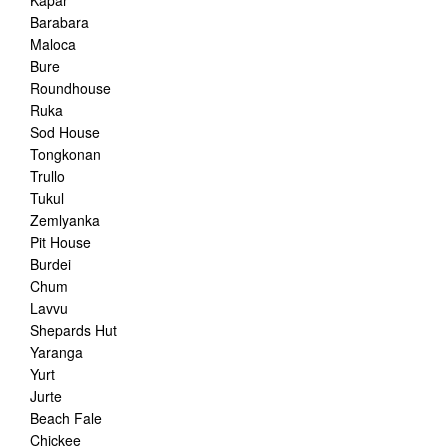
Kapar
Barabara
Maloca
Bure
Roundhouse
Ruka
Sod House
Tongkonan
Trullo
Tukul
Zemlyanka
Pit House
Burdei
Chum
Lavvu
Shepards Hut
Yaranga
Yurt
Jurte
Beach Fale
Chickee