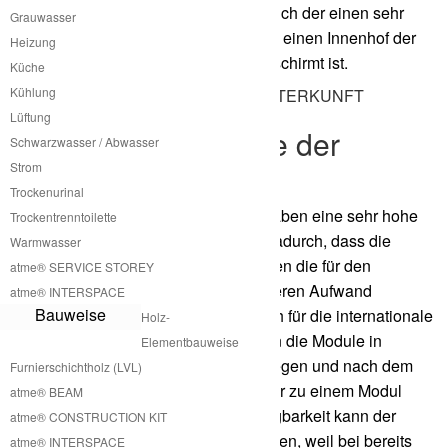
oder auch ein lang gezogener Schlauch der einen sehr
Grauwasser
großen Kreis bildet beziehungsweise einen Innenhof der
Heizung
durch die Module nach aussen abgeschirmt ist.
Küche
Kühlung
Lüftung
Mobilität der Module der
Schwarzwasser / Abwasser
Freizeitunterkunft
Strom
Trockenurinal
Die Module der Freizeitunterkünfte haben eine sehr hohe
Trockentrenntoilette
Mobilität. Diese wird bewerkstelligt dadurch, dass die
Warmwasser
Module nur die maximale Größe haben die für den
atme® SERVICE STOREY
normalen Straßenverkehr ohne größeren Aufwand
atme® INTERSPACE
Bauweise
zulässig ist. Unsere Module sind auch für die internationale
Holz-
Seefracht angepasst. Dafür kann man die Module in
Elementbauweise
dementsprechend kleinere Teile zerlegen und nach dem
Furnierschichtholz (LVL)
Transport in dem Seecontainer wieder zu einem Modul
atme® BEAM
zusammenbauen. Durch diese Zerlegbarkeit kann der
atme® CONSTRUCTION KIT
Transport sehr effizient gestaltet werden, weil bei bereits
atme® INTERSPACE