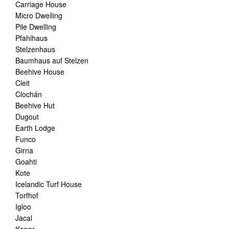
Carriage House
Micro Dwelling
Pile Dwelling
Pfahlhaus
Stelzenhaus
Baumhaus auf Stelzen
Beehive House
Cleit
Clochán
Beehive Hut
Dugout
Earth Lodge
Funco
Girna
Goahti
Kote
Icelandic Turf House
Torfhof
Igloo
Jacal