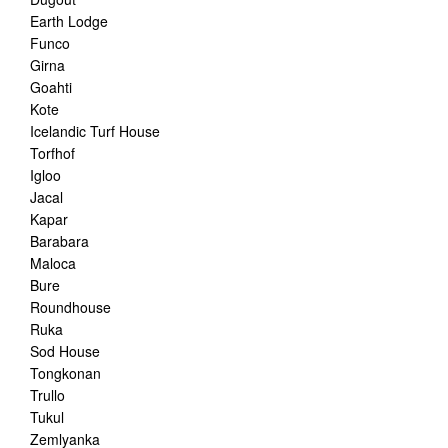
Earth Lodge
Funco
Girna
Goahti
Kote
Icelandic Turf House
Torfhof
Igloo
Jacal
Kapar
Barabara
Maloca
Bure
Roundhouse
Ruka
Sod House
Tongkonan
Trullo
Tukul
Zemlyanka