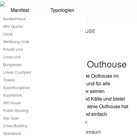
Manifest
Typologien
Outhouse
Nurdachhaus
Mini Quarter
Usual
Wellbeing Units
®
Outhouse
von atme
Private Line
Cross Unit
Kleines praktisches Outhouse
Bungalows
Linear Courtyard
atme hat das wahrscheinlich günstigste Outhouse im
Towers
Sortiment. Klein, modular erweiterbar und für alle
Superbungalow
Klimazonen der Welt anpassbar gibt er seinen
Superblock
Bewohnerinnen Schutz vor Wärme und Kälte und bietet
Stilt House
allen notwendigen Wohnkomfort. Das atme Outhouse hat
Public Housing
genau die richtige Größe, um leicht und einfach
Star Gate
transportiert und aufgebaut zu werden.
Cross Building
Openblock