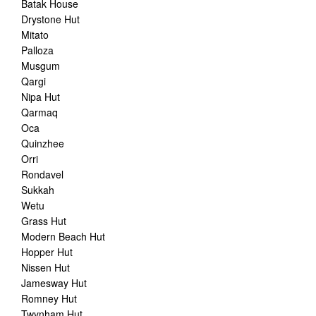
Batak House
Drystone Hut
Mitato
Palloza
Musgum
Qargi
Nipa Hut
Qarmaq
Oca
Quinzhee
Orri
Rondavel
Sukkah
Wetu
Grass Hut
Modern Beach Hut
Hopper Hut
Nissen Hut
Jamesway Hut
Romney Hut
Twynham Hut