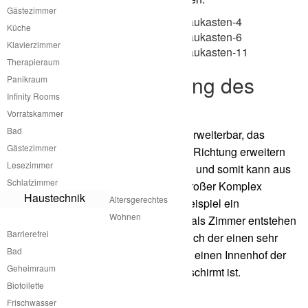
Gästezimmer
Küche
Klavierzimmer
Therapieraum
Modulare Erweiterung des
Panikraum
Infinity Rooms
Outhouse
Vorratskammer
Bad
Das Outhouse von atme ist modular erweiterbar, das
Gästezimmer
bedeutet man kann in die horizontale Richtung erweitern
Lesezimmer
genauso wie in die vertikale Richtung und somit kann aus
Schlafzimmer
einem kleinen Modul auch ein sehr großer Komplex
Haustechnik
Altersgerechtes
entstehen. Es kann aber auch zum Beispiel ein
Wohnen
Familienhaus mit mehreren Modulen als Zimmer entstehen
Barrierefrei
oder auch ein lang gezogener Schlauch der einen sehr
Bad
großen Kreis bildet beziehungsweise einen Innenhof der
Geheimraum
durch die Module nach Aussen abgeschirmt ist.
Biotoilette
Frischwasser