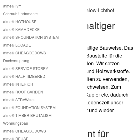
atme® IVY
Schraubfundamente
Outhouse mit nachhaltiger
atme® HOTHOUSE
atme® KAMMDECKE
Bauweise
atme® SHOUNDATION SYSTEM
atme® LOCADE
Unser Outhouse hat eine sehr nachhaltige Bauweise. Das
atme® CHEAGOODOWS
liegt daran, dass wir nur nachhaltige Baustoffe für die
Dachvorsprung
Fertigung unseres Outhouse verwenden. Wir setzen
atme® SERVICE STOREY
hauptsächlich auf den Baustoff Holz und Holzwerkstoffe.
atme® HALF TIMBERED
Ansonsten versuchen wir nur Materialien zu verwenden,
atme® INTERIOR
die eine sehr hohe Recycelbarkeit nachweisen. Zum
atme® ROOF GARDEN
Beispiel wie Bleche wie Aluminium, Kupfer etc. dadurch
atme® STRAWsus
kann erreicht werden dass nach der Lebenszeit unser
atme® FOUNDATION SYSTEM
Outhouse nahezu vollständig recycelt und wieder
atme® TIMBER BRUTALISM
verwendet werden kann.
Wohnungsbau
Kein Betonfundament für
atme® CHEAGOODOWS
atme® REUSE