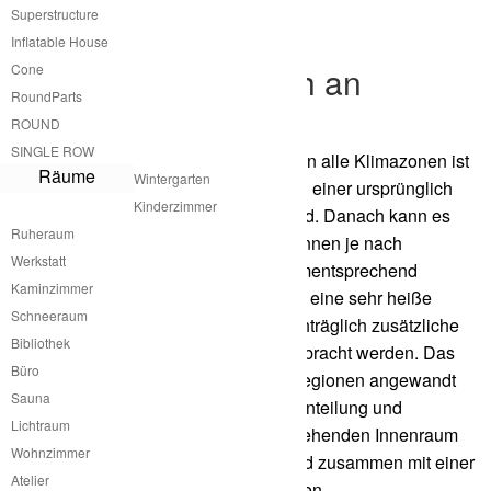
Superstructure
Inflatable House
Outhouse passt sich an
Cone
RoundParts
Klimazonen an
ROUND
SINGLE ROW
Die Anpassung des atme Outhouse an alle Klimazonen ist
Räume
Wintergarten
dadurch geben, dass das Gebäude in einer ursprünglich
Kinderzimmer
nur konstruktiven Hülle produziert wird. Danach kann es
Ruheraum
von den Nutzerinnen und Bewohnerinnen je nach
Werkstatt
Anforderungen an die Klimazone dementsprechend
Kaminzimmer
gedämmt werden. Ist es zum Beispiel eine sehr heiße
Schneeraum
Region in Griechenland so kann nachträglich zusätzliche
Bibliothek
Dämmung auf die Innenwände aufgebracht werden. Das
Büro
gleiche Prinzip kann in sehr kalten Regionen angewandt
Sauna
werden. Die Art der Dämmung, die Einteilung und
Lichtraum
gestalterische Integration in den bestehenden Innenraum
Wohnzimmer
sind von atme bereits vorgegeben und zusammen mit einer
Atelier
Handwerkerin leicht zu bewerkstelligen.