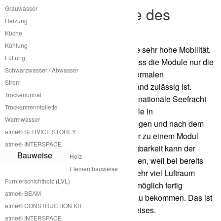
Mobilität der Module des
Grauwasser
Heizung
Outhouse
Küche
Kühlung
Die Module des Outhouse haben eine sehr hohe Mobilität.
Lüftung
Diese wird bewerkstelligt dadurch, dass die Module nur die
Schwarzwasser / Abwasser
maximale Größe haben die für den normalen
Strom
Straßenverkehr ohne größeren Aufwand zulässig ist.
Trockenurinal
Unsere Module sind auch für die internationale Seefracht
Trockentrenntoilette
angepasst. Dafür kann man die Module in
Warmwasser
dementsprechend kleinere Teile zerlegen und nach dem
atme® SERVICE STOREY
Transport in dem Seecontainer wieder zu einem Modul
atme® INTERSPACE
zusammenbauen. Durch diese Zerlegbarkeit kann der
Bauweise
Holz-
Transport sehr effizient gestaltet werden, weil bei bereits
Elementbauweise
fertig zusammengebauten Modulen sehr viel Luftraum
Furnierschichtholz (LVL)
transportiert wird. Es ist jedoch auch möglich fertig
atme® BEAM
zusammengebaute Module geliefert zu bekommen. Das ist
atme® CONSTRUCTION KIT
letztendlich immer eine Frage des Preises.
atme® INTERSPACE