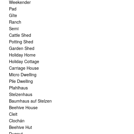
Weekender
Pad
Gîte
Ranch
Semi
Cattle Shed
Potting Shed
Garden Shed
Holiday Home
Holiday Cottage
Carriage House
Micro Dwelling
Pile Dwelling
Pfahlhaus
Stelzenhaus
Baumhaus auf Stelzen
Beehive House
Cleit
Clochán
Beehive Hut
Dugout