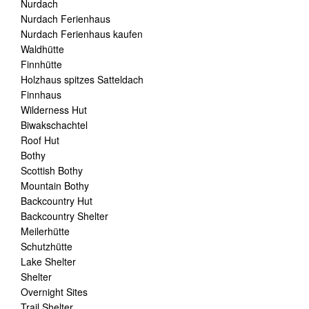
Nurdach
Nurdach Ferienhaus
Nurdach Ferienhaus kaufen
Waldhütte
Finnhütte
Holzhaus spitzes Satteldach
Finnhaus
Wilderness Hut
Biwakschachtel
Roof Hut
Bothy
Scottish Bothy
Mountain Bothy
Backcountry Hut
Backcountry Shelter
Meilerhütte
Schutzhütte
Lake Shelter
Shelter
Overnight Sites
Trail Shelter