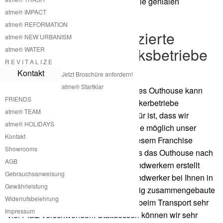
eingespart werden kann, wenn man die genialen
atme® IMPACT
Schraubfundamente verwendet.
atme® REFORMATION
Aufbau durch zertifizierte
atme® NEW URBANISM
Franchise Handwerksbetriebe
atme® WATER
R E V I T A L I Z E
für Outhouse
Kontakt
Jetzt Broschüre anfordern!
atme® Startklar
Die Produktion und der Aufbau unseres Outhouse kann
FRIENDS
durch zertifizierte Franchise Handwerkerbetriebe
atme® TEAM
bewerkstelligt werden. Der Grund dafür ist, dass wir
atme® HOLIDAYS
versuchen wollen so vielen Leuten wie möglich unser
Kontakt
Outhouse anbieten zu können. Mit diesem Franchise
Showrooms
System können wir sicherstellen, dass das Outhouse nach
AGB
den Vorschriften von zertifizierten Handwerkern erstellt
Gebrauchsanweisung
wird. Die Handwerker sind lokale Handwerker bei Ihnen in
Gewährleistung
der Nähe. Somit müssen wir nicht fertig zusammengebaute
Widerrufsbelehrung
Outhouses transportieren, weil diese beim Transport sehr
Impressum
viel Platz verschwenden. Stattdessen können wir sehr