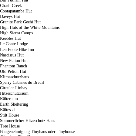
Bill Putnam Hut
Charit Creek
Cootapatamba Hut
Daveys Hut
Granite Park Geehi Hut
High Huts of the White Mountains
High Sierra Camps
Keebles Hut
Le Conte Lodge
Len Foote Hike Inn
Narcissus Hut
New Pelion Hut
Phantom Ranch
Old Pelion Hut
Klimaschutzhaus
Sperry Cabanes du Breuil
Circular Linhay
Hitzeschutzraum
Kälteraum
Earth Sheltering
Kältesaal
Stilt House
Sommerlicher Hitzeschutz Haus
Tree House
Baugenehmigung Tinyhaus oder Tinyhouse