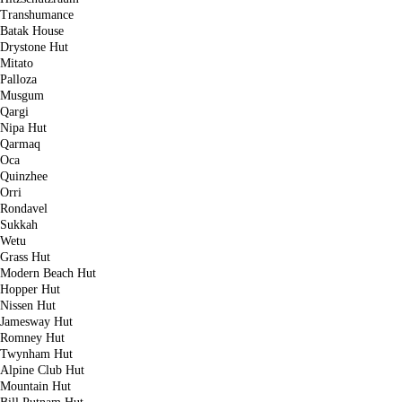
Transhumance
Batak House
Drystone Hut
Mitato
Palloza
Musgum
Qargi
Nipa Hut
Qarmaq
Oca
Quinzhee
Orri
Rondavel
Sukkah
Wetu
Grass Hut
Modern Beach Hut
Hopper Hut
Nissen Hut
Jamesway Hut
Romney Hut
Twynham Hut
Alpine Club Hut
Mountain Hut