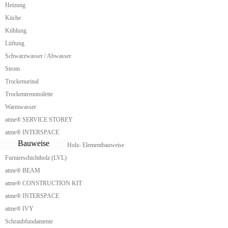
Heizung
Nur Dach Haus
Nurdach
Küche
Nurdach Ferienhaus
Kühlung
Nurdach Ferienhaus kaufen
Lüftung
Waldhütte
Finnhütte
Schwarzwasser / Abwasser
Holzhaus spitzes Satteldach
Strom
Finnhaus
Wilderness Hut
Trockenurinal
Biwakschachtel
Trockentrenntoilette
Roof Hut
Warmwasser
Bothy
Scottish Bothy
atme® SERVICE STOREY
Mountain Bothy
atme® INTERSPACE
Backcountry Hut
Bauweise
Holz- Elementbauweise
Backcountry Shelter
Meilerhütte
Furnierschichtholz (LVL)
Schutzhütte
atme® BEAM
Lake Shelter
Shelter
atme® CONSTRUCTION KIT
Overnight Sites
atme® INTERSPACE
Trail Shelter
atme® IVY
Surf Shack
Adirondack Lean-To
Schraubfundamente