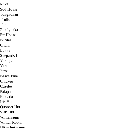
Ruka
Sod House
Tongkonan
Trullo
Tukul
Zemlyanka
Pit House
Burdei
Chum
Lavvu
Shepards Hut
Yaranga
Yurt
Jurte
Beach Fale
Chickee
Gazebo
Palapa
Ramada
Iris Hut
Quonset Hut
Slab Hut
Winterraum
Winter Room
Hitzschutzraum