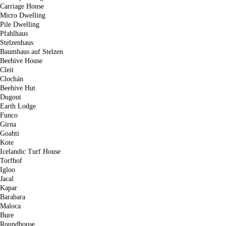
Carriage House
Micro Dwelling
Pile Dwelling
Pfahlhaus
Stelzenhaus
Baumhaus auf Stelzen
Beehive House
Cleit
Clochán
Beehive Hut
Dugout
Earth Lodge
Funco
Girna
Goahti
Kote
Icelandic Turf House
Torfhof
Igloo
Jacal
Kapar
Barabara
Maloca
Bure
Roundhouse