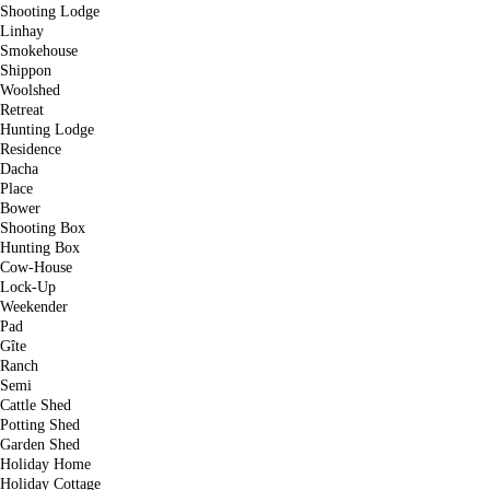
Shooting Lodge
Linhay
Smokehouse
Shippon
Woolshed
Retreat
Hunting Lodge
Residence
Dacha
Place
Bower
Shooting Box
Hunting Box
Cow-House
Lock-Up
Weekender
Pad
Gîte
Ranch
Semi
Cattle Shed
Potting Shed
Garden Shed
Holiday Home
Holiday Cottage