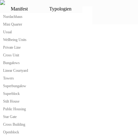
Kinderzimmer
Manifest
Typologien
Nurdachhaus
Mini Quarter
SERVICE
Usual
Wellbeing Units
Günstiges Fertighaus
Minimalwohnung
Private Line
Minimalhaus
Cross Unit
Kleines Fertighaus
Bungalows
Hersteller Tinyhaus
Hersteller Tinyhouse
Linear Courtyard
Tinyhaus
Towers
Tinyhouse
One Cabin For Different Uses
Superbungalow
A Cabin One Has To Fall In Love With
Superblock
Wohnkabine
Stilt House
Lifestyle Tinyhouse
Transportables Tinyhaus
Public Housing
Flexibles Fertighaus
Star Gate
Mehrgenerationenwohnen-Tinyhaus
Cross Building
Altersgerechtes Wohnen
Ressourcen schonendes Haus und Wohnen
Openblock
Modulhaus