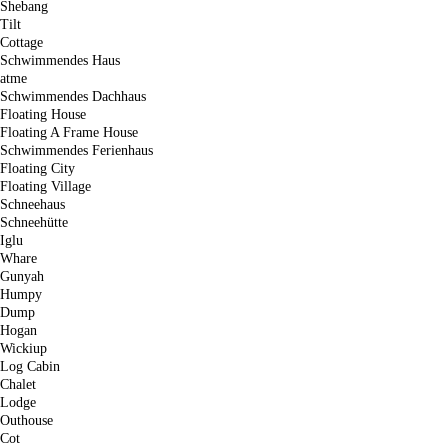
Shebang
Tilt
Cottage
Schwimmendes Haus
atme
Schwimmendes Dachhaus
Floating House
Floating A Frame House
Schwimmendes Ferienhaus
Floating City
Floating Village
Schneehaus
Schneehütte
Iglu
Whare
Gunyah
Humpy
Dump
Hogan
Wickiup
Log Cabin
Chalet
Lodge
Outhouse
Cot