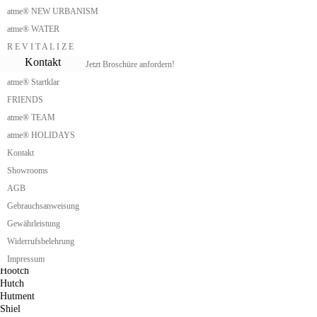
Garten-Büro
atme® NEW URBANISM
Poolhaus
Prefab Cabin
atme® WATER
Tannhäuschen
R E V I T A L I Z E
Tannhaus
Kontakt
Jetzt Broschüre anfordern!
Freizeitunterkunft
Plaggenhütte
atme® Startklar
Grassodenhaus bauen
FRIENDS
Grubenhaus
Grubenhütte
atme® TEAM
Laube
atme® HOLIDAYS
Wohnlaube
Kontakt
Sommerhaus
Shanty
Showrooms
Hut
AGB
Hovel
Gebrauchsanweisung
Lean-To
Shed
Gewährleistung
Shieling
Widerrufsbelehrung
Camp
Hooch
Impressum
Hootch
Hutch
Hutment
Shiel