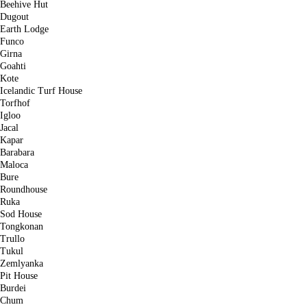
Beehive Hut
Dugout
Earth Lodge
Funco
Girna
Goahti
Kote
Icelandic Turf House
Torfhof
Igloo
Jacal
Kapar
Barabara
Maloca
Bure
Roundhouse
Ruka
Sod House
Tongkonan
Trullo
Tukul
Zemlyanka
Pit House
Burdei
Chum