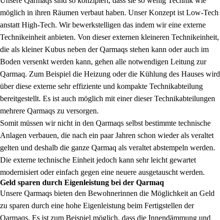
Unsere Qarmaqs sind so konzipiert, dass sie so wenig Technik wie
möglich in ihren Räumen verbaut haben. Unser Konzept ist Low-Tech
anstatt High-Tech. Wir bewerkstelligen das indem wir eine externe
Technikeinheit anbieten. Von dieser externen kleineren Technikeinheit,
die als kleiner Kubus neben der Qarmaqs stehen kann oder auch im
Boden versenkt werden kann, gehen alle notwendigen Leitung zur
Qarmaq. Zum Beispiel die Heizung oder die Kühlung des Hauses wird
über diese externe sehr effiziente und kompakte Technikabteilung
bereitgestellt. Es ist auch möglich mit einer dieser Technikabteilungen
mehrere Qarmaqs zu versorgen.
Somit müssen wir nicht in den Qarmaqs selbst bestimmte technische
Anlagen verbauen, die nach ein paar Jahren schon wieder als veraltet
gelten und deshalb die ganze Qarmaq als veraltet abstempeln werden.
Die externe technische Einheit jedoch kann sehr leicht gewartet
modernisiert oder einfach gegen eine neuere ausgetauscht werden.
Geld sparen durch Eigenleistung bei der Qarmaq
Unsere Qarmaqs bieten den Bewohnerinnen die Möglichkeit an Geld
zu sparen durch eine hohe Eigenleistung beim Fertigstellen der
Qarmaqs. Es ist zum Beispiel möglich, dass die Innendämmung und