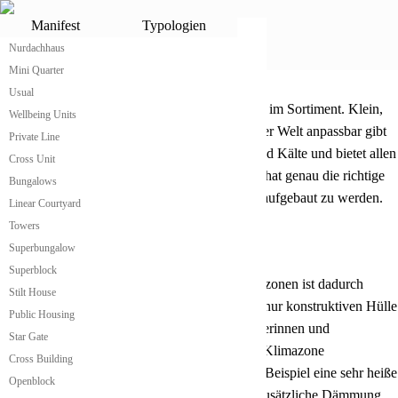
Qarmaq
Manifest
Typologien
Nurdachhaus
Mini Quarter
Qarmaq von atme
®
Kleine praktische Qarmaq
Usual
atme hat das wahrscheinlich günstigste Qarmaq im Sortiment. Klein,
Wellbeing Units
modular erweiterbar und für alle Klimazonen der Welt anpassbar gibt
Private Line
sie ihren Bewohnerinnen Schutz vor Wärme und Kälte und bietet allen
Cross Unit
notwendigen Wohnkomfort. Die atme Qarmaq hat genau die richtige
Bungalows
Größe, um leicht und einfach transportiert und aufgebaut zu werden.
Linear Courtyard
Towers
Superbungalow
Qarmaq passt sich an Klimazonen an
Superblock
Die Anpassung der atme Qarmag an alle Klimazonen ist dadurch
Stilt House
geben, dass das Gebäude in einer ursprünglich nur konstruktiven Hülle
Public Housing
produziert wird. Danach kann es von den Nutzerinnen und
Star Gate
Bewohnerinnen je nach Anforderungen an die Klimazone
Cross Building
dementsprechend gedämmt werden. Ist es zum Beispiel eine sehr heiße
Openblock
Region in Griechenland so kann nachträglich zusätzliche Dämmung