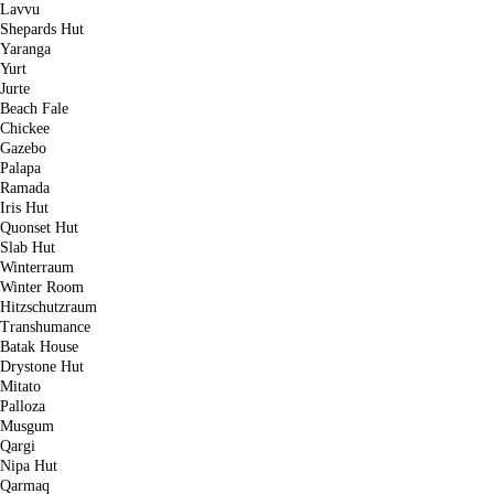
Lavvu
Shepards Hut
Yaranga
Yurt
Jurte
Beach Fale
Chickee
Gazebo
Palapa
Ramada
Iris Hut
Quonset Hut
Slab Hut
Winterraum
Winter Room
Hitzschutzraum
Transhumance
Batak House
Drystone Hut
Mitato
Palloza
Musgum
Qargi
Nipa Hut
Qarmaq