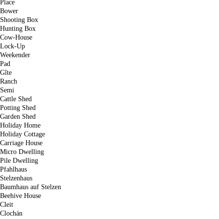
Place
Bower
Shooting Box
Hunting Box
Cow-House
Lock-Up
Weekender
Pad
Gîte
Ranch
Semi
Cattle Shed
Potting Shed
Garden Shed
Holiday Home
Holiday Cottage
Carriage House
Micro Dwelling
Pile Dwelling
Pfahlhaus
Stelzenhaus
Baumhaus auf Stelzen
Beehive House
Cleit
Clochán