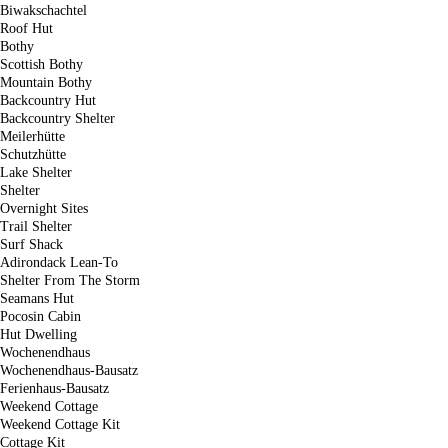
Biwakschachtel
Roof Hut
Bothy
Scottish Bothy
Mountain Bothy
Backcountry Hut
Backcountry Shelter
Meilerhütte
Schutzhütte
Lake Shelter
Shelter
Overnight Sites
Trail Shelter
Surf Shack
Adirondack Lean-To
Shelter From The Storm
Seamans Hut
Pocosin Cabin
Hut Dwelling
Wochenendhaus
Wochenendhaus-Bausatz
Ferienhaus-Bausatz
Weekend Cottage
Weekend Cottage Kit
Cottage Kit