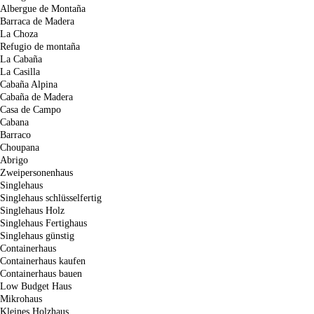
Albergue de Montaña
Barraca de Madera
La Choza
Refugio de montaña
La Cabaña
La Casilla
Cabaña Alpina
Cabaña de Madera
Casa de Campo
Cabana
Barraco
Choupana
Abrigo
Zweipersonenhaus
Singlehaus
Singlehaus schlüsselfertig
Singlehaus Holz
Singlehaus Fertighaus
Singlehaus günstig
Containerhaus
Containerhaus kaufen
Containerhaus bauen
Low Budget Haus
Mikrohaus
Kleines Holzhaus