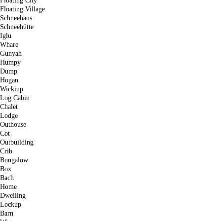
Floating City
Floating Village
Schneehaus
Schneehütte
Iglu
Whare
Gunyah
Humpy
Dump
Hogan
Wickiup
Log Cabin
Chalet
Lodge
Outhouse
Cot
Outbuilding
Crib
Bungalow
Box
Bach
Home
Dwelling
Lockup
Barn