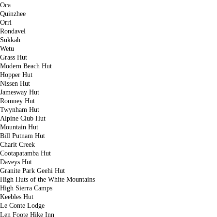
Oca
Quinzhee
Orri
Rondavel
Sukkah
Wetu
Grass Hut
Modern Beach Hut
Hopper Hut
Nissen Hut
Jamesway Hut
Romney Hut
Twynham Hut
Alpine Club Hut
Mountain Hut
Bill Putnam Hut
Charit Creek
Cootapatamba Hut
Daveys Hut
Granite Park Geehi Hut
High Huts of the White Mountains
High Sierra Camps
Keebles Hut
Le Conte Lodge
Len Foote Hike Inn