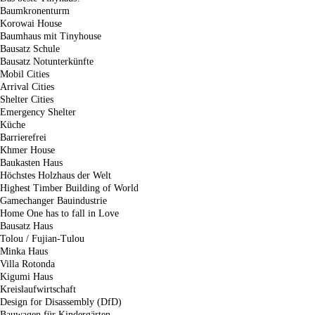
Baumkronenturm
Korowai House
Baumhaus mit Tinyhouse
Bausatz Schule
Bausatz Notunterkünfte
Mobil Cities
Arrival Cities
Shelter Cities
Emergency Shelter
Küche
Barrierefrei
Khmer House
Baukasten Haus
Höchstes Holzhaus der Welt
Highest Timber Building of World
Gamechanger Bauindustrie
Home One has to fall in Love
Bausatz Haus
Tolou / Fujian-Tulou
Minka Haus
Villa Rotonda
Kigumi Haus
Kreislaufwirtschaft
Design for Disassembly (DfD)
Bauwagen für Kindergärten