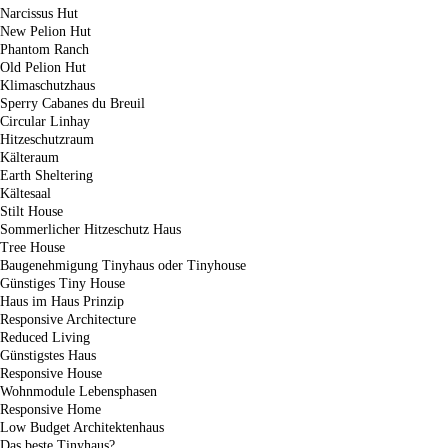
Narcissus Hut
New Pelion Hut
Phantom Ranch
Old Pelion Hut
Klimaschutzhaus
Sperry Cabanes du Breuil
Circular Linhay
Hitzeschutzraum
Kälteraum
Earth Sheltering
Kältesaal
Stilt House
Sommerlicher Hitzeschutz Haus
Tree House
Baugenehmigung Tinyhaus oder Tinyhouse
Günstiges Tiny House
Haus im Haus Prinzip
Responsive Architecture
Reduced Living
Günstigstes Haus
Responsive House
Wohnmodule Lebensphasen
Responsive Home
Low Budget Architektenhaus
Das beste Tinyhaus?