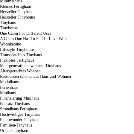
Minimalhaus
Kleines Fertighaus
Hersteller Tinyhaus
Hersteller Tinyhouse
Tinyhaus
Tinyhouse
One Cabin For Different Uses
A Cabin One Has To Fall In Love With
Wohnkabine
Lifestyle Tinyhouse
Transportables Tinyhaus
Flexibles Fertighaus
Mehrgenerationenwohnen-Tinyhaus
Altersgerechtes Wohnen
Ressourcen schonendes Haus und Wohnen
Modulhaus
Ferienhaus
Minihaus
Finanzierung Minihaus
Bausatz Tinyhaus
Strandhaus Fertighaus
Hochwertiges Tinyhaus
Raumwunder Tinyhaus
Familien-Tinyhaus
Urlaub Tinyhaus