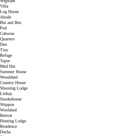
Wigwam
Villa
Log House
Abode
But and Ben
Pod
Caboose
Quarters
Den
Tiny
Refuge
Tepee
Mud Hut
Summer House
Woodshed
Country House
Shooting Lodge
Linhay
Smokehouse
Shippon
Woolshed
Retreat
Hunting Lodge
Residence
Dacha