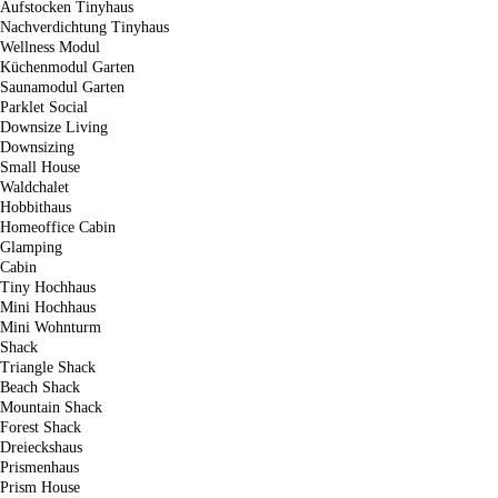
Aufstocken Tinyhaus
Nachverdichtung Tinyhaus
Wellness Modul
Küchenmodul Garten
Saunamodul Garten
Parklet Social
Downsize Living
Downsizing
Small House
Waldchalet
Hobbithaus
Homeoffice Cabin
Glamping
Cabin
Tiny Hochhaus
Mini Hochhaus
Mini Wohnturm
Shack
Triangle Shack
Beach Shack
Mountain Shack
Forest Shack
Dreieckshaus
Prismenhaus
Prism House