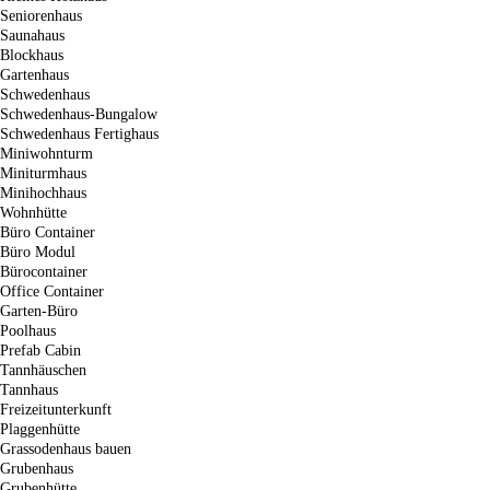
Seniorenhaus
Saunahaus
Blockhaus
Gartenhaus
Schwedenhaus
Schwedenhaus-Bungalow
Schwedenhaus Fertighaus
Miniwohnturm
Miniturmhaus
Minihochhaus
Wohnhütte
Büro Container
Büro Modul
Bürocontainer
Office Container
Garten-Büro
Poolhaus
Prefab Cabin
Tannhäuschen
Tannhaus
Freizeitunterkunft
Plaggenhütte
Grassodenhaus bauen
Grubenhaus
Grubenhütte