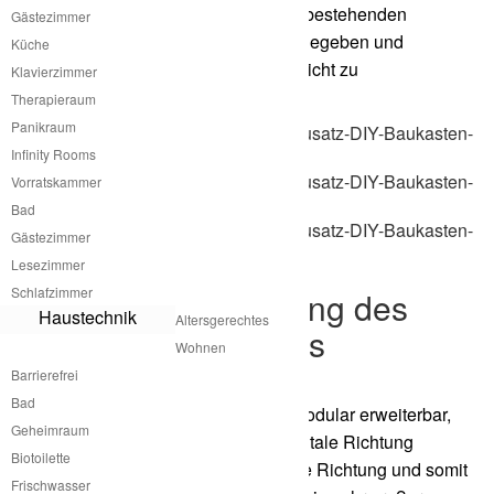
und gestalterische Integration in den bestehenden
Gästezimmer
Innenraum sind von atme bereits vorgegeben und
Küche
zusammen mit einer Handwerkerin leicht zu
Klavierzimmer
bewerkstelligen.
Therapieraum
Panikraum
Infinity Rooms
Vorratskammer
Bad
Gästezimmer
Lesezimmer
Schlafzimmer
Modulare Erweiterung des
Haustechnik
Altersgerechtes
kleinen Fertighauses
Wohnen
Barrierefrei
Bad
Das kleine Fertighaus von atme ist modular erweiterbar,
Geheimraum
das bedeutet man kann in die horizontale Richtung
Biotoilette
erweitern genauso wie in die vertikale Richtung und somit
Frischwasser