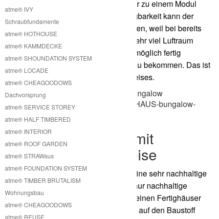
Transport in dem Seecontainer wieder zu einem Modul
atme® IVY
zusammenbauen. Durch diese Zerlegbarkeit kann der
Schraubfundamente
Transport sehr effizient gestaltet werden, weil bei bereits
atme® HOTHOUSE
fertig zusammengebauten Modulen sehr viel Luftraum
atme® KAMMDECKE
transportiert wird. Es ist jedoch auch möglich fertig
atme® SHOUNDATION SYSTEM
zusammengebaute Module geliefert zu bekommen. Das ist
atme® LOCADE
letztendlich immer eine Frage des Preises.
atme® CHEAGOODOWS
Dachvorsprung
atme® SERVICE STOREY
atme® HALF TIMBERED
atme® INTERIOR
Kleines Fertighaus mit
atme® ROOF GARDEN
nachhaltiger Bauweise
atme® STRAWsus
atme® FOUNDATION SYSTEM
Unsere kleinen Fertighäuser haben eine sehr nachhaltige
atme® TIMBER BRUTALISM
Bauweise. Das liegt daran, dass wir nur nachhaltige
Wohnungsbau
Baustoffe für die Fertigung unserer kleinen Fertighäuser
atme® CHEAGOODOWS
verwenden. Wir setzen hauptsächlich auf den Baustoff
atme® REUSE