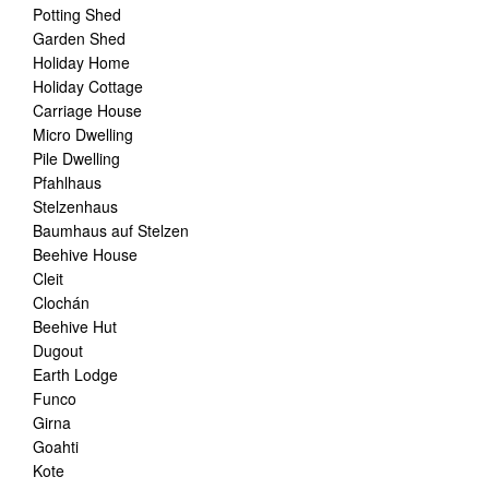
Potting Shed
Garden Shed
Holiday Home
Holiday Cottage
Carriage House
Micro Dwelling
Pile Dwelling
Pfahlhaus
Stelzenhaus
Baumhaus auf Stelzen
Beehive House
Cleit
Clochán
Beehive Hut
Dugout
Earth Lodge
Funco
Girna
Goahti
Kote