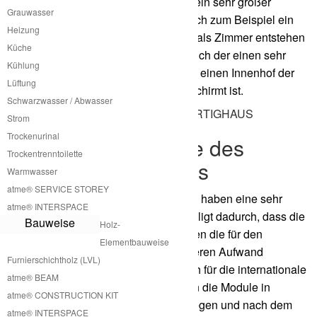
kann aus einem kleinen Modul auch ein sehr großer
Grauwasser
Komplex entstehen. Es kann aber auch zum Beispiel ein
Heizung
Familienhaus mit mehreren Modulen als Zimmer entstehen
Küche
oder auch ein lang gezogener Schlauch der einen sehr
Kühlung
großen Kreis bildet beziehungsweise einen Innenhof der
Lüftung
durch die Module nach Außen abgeschirmt ist.
Schwarzwasser / Abwasser
Strom
Trockenurinal
Mobilität der Module des
Trockentrenntoilette
kleinen Fertighauses
Warmwasser
atme® SERVICE STOREY
Die Module des kleinen Fertighauses haben eine sehr
atme® INTERSPACE
hohe Mobilität. Diese wird bewerkstelligt dadurch, dass die
Bauweise
Holz-
Module nur die maximale Größe haben die für den
Elementbauweise
normalen Straßenverkehr ohne größeren Aufwand
Furnierschichtholz (LVL)
zulässig ist. Unsere Module sind auch für die internationale
atme® BEAM
Seefracht angepasst. Dafür kann man die Module in
atme® CONSTRUCTION KIT
dementsprechend kleinere Teile zerlegen und nach dem
atme® INTERSPACE