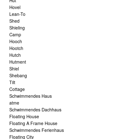
Hut
Hovel
Lean-To
Shed
Shieling
Camp
Hooch
Hootch
Hutch
Hutment
Shiel
Shebang
Tilt
Cottage
Schwimmendes Haus
atme
Schwimmendes Dachhaus
Floating House
Floating A Frame House
Schwimmendes Ferienhaus
Floating City