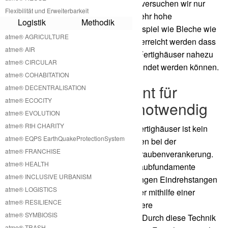
Holz und Holzwerkstoffe. Ansonsten versuchen wir nur
Flexibilität und Erweiterbarkeit
Materialien zu verwenden, die eine sehr hohe
Logistik
Methodik
Recycelbarkeit nachweisen. Zum Beispiel wie Bleche wie
atme® AGRICULTURE
Aluminium Kupfer etc. dadurch kann erreicht werden dass
atme® AIR
nach der Lebenszeit unsere kleinen Fertighäuser nahezu
atme® CIRCULAR
vollständig recycelt und wieder verwendet werden können.
atme® COHABITATION
Kein Betonfundament für
atme® DECENTRALISATION
atme® ECOCITY
kleines Fertighaus notwendig
atme® EVOLUTION
atme® RtH CHARITY
Für die Installation unserer kleinen Fertighäuser ist kein
atme® EQPS EarthQuakeProtectionSystem
Betonfundament notwendig. Wir setzen bei der
atme® FRANCHISE
Fundamentierung auf clevere Erdschraubenverankerung.
atme® HEALTH
Diese Erdschrauben oder auch Schraubfundamente
atme® INCLUSIVE URBANISM
können per Hand mit der Hilfe von langen Eindrehstangen
atme® LOGISTICS
in den Boden per gedreht werden oder mithilfe einer
atme® RESILIENCE
kleinen ein Drehmaschine auch größere
atme® SYMBIOSIS
Schraubfundamente gesetzt werden. Durch diese Technik
atme® TRASH