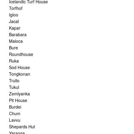
Icelandic Turf House
Torfhof
Igloo
Jacal
Kapar
Barabara
Maloca
Bure
Roundhouse
Ruka
Sod House
Tongkonan
Trullo
Tukul
Zemlyanka
Pit House
Burdei
Chum
Lavvu
Shepards Hut
Yaranga