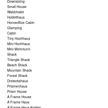
Downsizing
Small House
Waldchalet
Hobbithaus
Homeoffice Cabin
Glamping
Cabin
Tiny Hochhaus
Mini Hochhaus
Mini Wohnturm
Shack
Triangle Shack
Beach Shack
Mountain Shack
Forest Shack
Dreieckshaus
Prismenhaus
Prism House
A Frame House
A Frame Haus
A Frame Haus Kosten