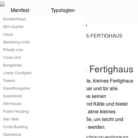
Manifest
Typologien
Nurdachhaus
Kleines Fertighaus
Mini Quarter
Usual
Wellbeing Units
®
Private Line
Kleines Fertighaus von atme
Cross Unit
Praktisches, kleines Fertighaus
Bungalows
Linear Courtyard
atme hat das wahrscheinlich günstigste, kleines Fertighaus
Towers
im Sortiment. Klein, modular erweiterbar und für alle
Superbungalow
Klimazonen der Welt anpassbar gibt es seinen
Superblock
Bewohner*innen Schutz vor Wärme und Kälte und bietet
Stilt House
allen notwendigen Wohnkomfort. Das atme kleines
Public Housing
Fertighaus hat genau die richtige Größe, um leicht und
Star Gate
einfach transportiert und aufgebaut zu werden.
Cross Building
Openblock