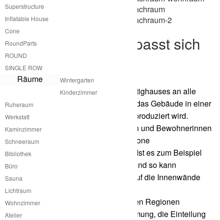
Superstructure
Inflatable House
Cone
Kleines Fertighaus passt sich
RoundParts
an Klimazonen an
ROUND
SINGLE ROW
Räume
Wintergarten
Die Anpassung des kleinen atme Fertighauses an alle
Kinderzimmer
Klimazonen ist dadurch geben, dass das Gebäude in einer
Ruheraum
ursprünglich nur konstruktiven Hülle produziert wird.
Werkstatt
Danach kann es von den Nutzerinnen und Bewohnerinnen
Kaminzimmer
je nach Anforderungen an die Klimazone
Schneeraum
dementsprechend gedämmt werden. Ist es zum Beispiel
Bibliothek
eine sehr heiße Region in Griechenland so kann
Büro
nachträglich zusätzliche Dämmung auf die Innenwände
Sauna
aufgebracht werden.
Lichtraum
Das gleiche Prinzip kann in sehr kalten Regionen
Wohnzimmer
angewandt werden. Die Art der Dämmung, die Einteilung
Atelier