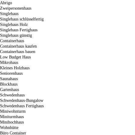
Abrigo
Zweipersonenhaus
Singlehaus
Singlehaus schlüsselfertig
Singlehaus Holz
Singlehaus Fertighaus
Singlehaus günstig
Containerhaus
Containerhaus kaufen
Containerhaus bauen
Low Budget Haus
Mikrohaus
Kleines Holzhaus
Seniorenhaus
Saunahaus
Blockhaus
Gartenhaus
Schwedenhaus
Schwedenhaus-Bungalow
Schwedenhaus Fertighaus
Miniwohnturm
Miniturmhaus
Minihochhaus
Wohnhütte
Büro Container