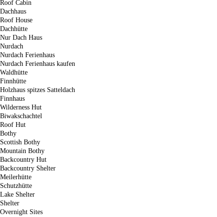
Roof Cabin
Dachhaus
Roof House
Dachhütte
Nur Dach Haus
Nurdach
Nurdach Ferienhaus
Nurdach Ferienhaus kaufen
Waldhütte
Finnhütte
Holzhaus spitzes Satteldach
Finnhaus
Wilderness Hut
Biwakschachtel
Roof Hut
Bothy
Scottish Bothy
Mountain Bothy
Backcountry Hut
Backcountry Shelter
Meilerhütte
Schutzhütte
Lake Shelter
Shelter
Overnight Sites