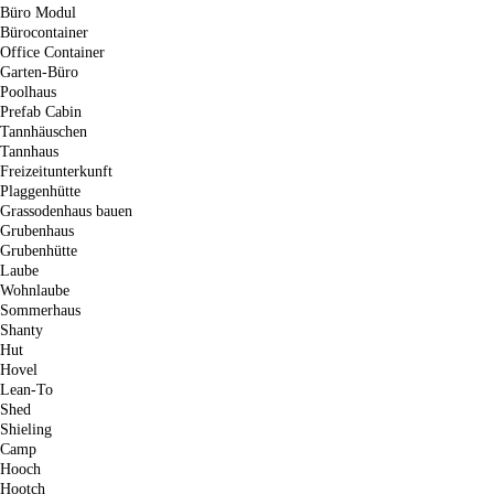
Büro Modul
Bürocontainer
Office Container
Garten-Büro
Poolhaus
Prefab Cabin
Tannhäuschen
Tannhaus
Freizeitunterkunft
Plaggenhütte
Grassodenhaus bauen
Grubenhaus
Grubenhütte
Laube
Wohnlaube
Sommerhaus
Shanty
Hut
Hovel
Lean-To
Shed
Shieling
Camp
Hooch
Hootch