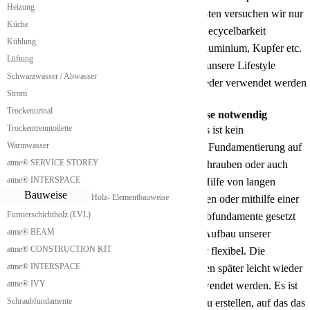
Heizung
den Baustoff Holz und Holzwerkstoffe. Ansonsten versuchen wir nur
Küche
Materialien zu verwenden, die eine sehr hohe Recycelbarkeit
Kühlung
nachweisen. Zum Beispiel durch Bleche wie Aluminium, Kupfer etc.
Lüftung
kann erreicht werden dass nach der Lebenszeit unsere Lifestyle
Schwarzwasser / Abwasser
Tinyhouses nahezu vollständig recycelt und wieder verwendet werden
Strom
können.
Trockenurinal
Kein Betonfundament für Lifestyle Tinyhouse notwendig
Trockentrenntoilette
Für die Installation unserer Lifestyle Tinyhouses ist kein
Warmwasser
Betonfundament notwendig. Wir setzen bei der Fundamentierung auf
atme® SERVICE STOREY
clevere Erdschraubenverankerung. Diese Erdschrauben oder auch
atme® INTERSPACE
Schraubfundamente können per Hand mit der Hilfe von langen
Bauweise
Holz- Elementbauweise
Eindrehstangen in den Boden per gedreht werden oder mithilfe einer
Furnierschichtholz (LVL)
kleinen ein Drehmaschine auch größere Schraubfundamente gesetzt
atme® BEAM
werden. Durch diese Technik ist man mit dem Aufbau unserer
atme® CONSTRUCTION KIT
Lifestyle Tinyhouses sehr schnell und auch sehr flexibel. Die
atme® INTERSPACE
Fundamente, welche ein gedreht werden, können später leicht wieder
atme® IVY
ausgedreht werden und an anderen Stellen verwendet werden. Es ist
Schraubfundamente
aber auch möglich sich ein Streifenfundament zu erstellen, auf das das