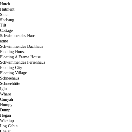
Hutch
Hutment
Shiel
Shebang
Tilt
Cottage
Schwimmendes Haus
atme
Schwimmendes Dachhaus
Floating House
Floating A Frame House
Schwimmendes Ferienhaus
Floating City
Floating Village
Schneehaus
Schneehütte
Iglu
Whare
Gunyah
Humpy
Dump
Hogan
Wickiup
Log Cabin
Chalet