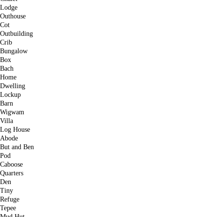
Lodge
Outhouse
Cot
Outbuilding
Crib
Bungalow
Box
Bach
Home
Dwelling
Lockup
Barn
Wigwam
Villa
Log House
Abode
But and Ben
Pod
Caboose
Quarters
Den
Tiny
Refuge
Tepee
Mud Hut