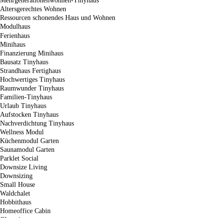
Mehrgenerationenwohnen-Tinyhaus
Altersgerechtes Wohnen
Ressourcen schonendes Haus und Wohnen
Modulhaus
Ferienhaus
Minihaus
Finanzierung Minihaus
Bausatz Tinyhaus
Strandhaus Fertighaus
Hochwertiges Tinyhaus
Raumwunder Tinyhaus
Familien-Tinyhaus
Urlaub Tinyhaus
Aufstocken Tinyhaus
Nachverdichtung Tinyhaus
Wellness Modul
Küchenmodul Garten
Saunamodul Garten
Parklet Social
Downsize Living
Downsizing
Small House
Waldchalet
Hobbithaus
Homeoffice Cabin