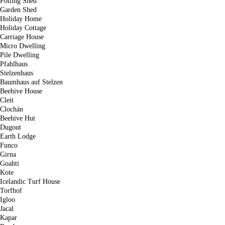
Potting Shed
Garden Shed
Holiday Home
Holiday Cottage
Carriage House
Micro Dwelling
Pile Dwelling
Pfahlhaus
Stelzenhaus
Baumhaus auf Stelzen
Beehive House
Cleit
Clochán
Beehive Hut
Dugout
Earth Lodge
Funco
Girna
Goahti
Kote
Icelandic Turf House
Torfhof
Igloo
Jacal
Kapar