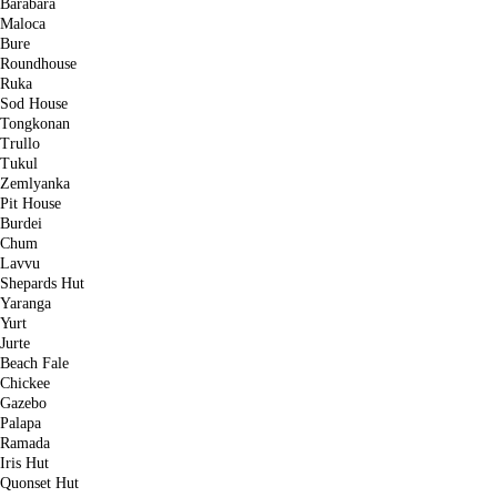
Barabara
Maloca
Bure
Roundhouse
Ruka
Sod House
Tongkonan
Trullo
Tukul
Zemlyanka
Pit House
Burdei
Chum
Lavvu
Shepards Hut
Yaranga
Yurt
Jurte
Beach Fale
Chickee
Gazebo
Palapa
Ramada
Iris Hut
Quonset Hut