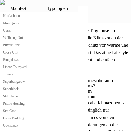
Lifestyle Tinyhouse
Manifest
Typologien
Nurdachhaus
Lifestyle Tinyhouse von atme
®
Mini Quarter
Kleines praktisches Lifestyle Tinyhouse
atme hat das wahrscheinlich günstigste Lifestyle Tinyhouse im
Usual
Sortiment. Klein, modular erweiterbar und für alle Klimazonen der
Wellbeing Units
Welt anpassbar gibt es seinen Bewohnerinnen Schutz vor Wärme und
Private Line
Kälte und bietet allen notwendigen Wohnkomfort. Das atme Lifestyle
Cross Unit
Tinyhouse hat genau die richtige Größe, um leicht und einfach
Bungalows
transportiert und aufgebaut zu werden.
Linear Courtyard
Towers
Superbungalow
Superblock
Lifestyle Tinyhouse passt sich an Klimazonen an
Stilt House
Die Anpassung des atme Lifestyle Tinyhouse an alle Klimazonen ist
Public Housing
dadurch geben, dass das Gebäude in einer ursprünglich nur
Star Gate
konstruktiven Hülle produziert wird. Danach kann es von den
Cross Building
Nutzerinnen und Bewohnerinnen je nach Anforderungen an die
Openblock