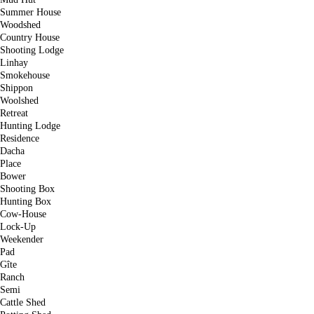
Summer House
Woodshed
Country House
Shooting Lodge
Linhay
Smokehouse
Shippon
Woolshed
Retreat
Hunting Lodge
Residence
Dacha
Place
Bower
Shooting Box
Hunting Box
Cow-House
Lock-Up
Weekender
Pad
Gîte
Ranch
Semi
Cattle Shed