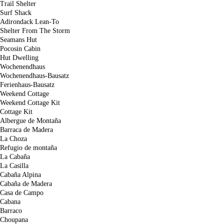
Trail Shelter
Surf Shack
Adirondack Lean-To
Shelter From The Storm
Seamans Hut
Pocosin Cabin
Hut Dwelling
Wochenendhaus
Wochenendhaus-Bausatz
Ferienhaus-Bausatz
Weekend Cottage
Weekend Cottage Kit
Cottage Kit
Albergue de Montaña
Barraca de Madera
La Choza
Refugio de montaña
La Cabaña
La Casilla
Cabaña Alpina
Cabaña de Madera
Casa de Campo
Cabana
Barraco
Choupana