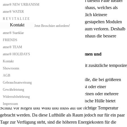
Hochhaus erzeugen. Die Erschließung erfolgt in diesem Falle idealer
atme® NEW URBANISM
Weise über einen zusätzlich angestelltes Treppenhaus, welches als
atme® WATER
Wintergarten dienen kann. Es ist aber auch möglich kleinere
R E V I T A L I Z E
Verbindungstreppen zwischen den aufeinander gestapelten Modulen
Kontakt
Jetzt Broschüre anfordern!
einzubauen. Dadurch geht jedoch etwas Wohnraum verloren. Deshalb
atme® Startklar
ist das von außen angestellte zusätzliche Treppenhaus die bessere
FRIENDS
Lösung.
atme® TEAM
Lifestyle Tinyhouse mit temporären Freiräumen und
atme® HOLIDAYS
Zusatzräumen
Kontakt
Unser Lifestyle Tinyhouse bietet die Möglichkeit zusätzliche temporäre
Showrooms
Freiräume und Zusatzräume bereitzustellen.
AGB
Das ermöglichen wir durch eine aufblasbare Hülle, die bei größeren
Gebrauchsanweisung
Platzbedarf wie zum Beispiel einem Familienfest oder einer
Gewährleistung
Betriebsfeier oder einer großen Festlichkeit für einen oder mehrere
Widerrufsbelehrung
Tage aufgeblasen werden kann. Diese pneumatische Hülle bietet
Impressum
Schutz vor Regen und Wind und muss auf die richtige Temperatur
gebracht werden. Da diese Lufthülle als Raum jedoch nur für ein paar
Tage zur Verfügung steht, sind die höheren Energiekosten für die