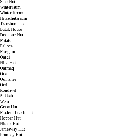
Slab Hut
Winterraum
Winter Room
Hitzschutzraum
Transhumance
Batak House
Drystone Hut
Mitato
Palloza
Musgum
Qargi
Nipa Hut
Qarmaq
Oca
Quinzhee
Orri
Rondavel
Sukkah
Wetu
Grass Hut
Modern Beach Hut
Hopper Hut
Nissen Hut
Jamesway Hut
Romney Hut