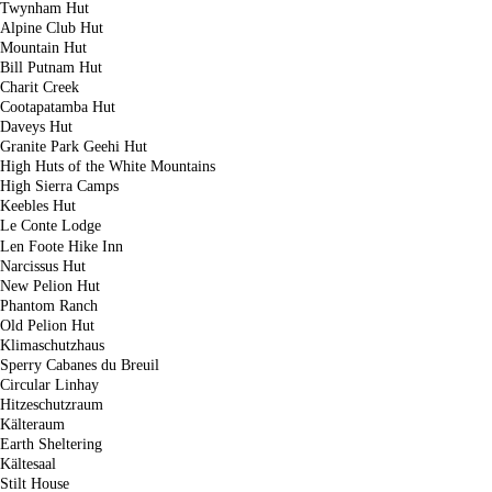
Twynham Hut
Alpine Club Hut
Mountain Hut
Bill Putnam Hut
Charit Creek
Cootapatamba Hut
Daveys Hut
Granite Park Geehi Hut
High Huts of the White Mountains
High Sierra Camps
Keebles Hut
Le Conte Lodge
Len Foote Hike Inn
Narcissus Hut
New Pelion Hut
Phantom Ranch
Old Pelion Hut
Klimaschutzhaus
Sperry Cabanes du Breuil
Circular Linhay
Hitzeschutzraum
Kälteraum
Earth Sheltering
Kältesaal
Stilt House