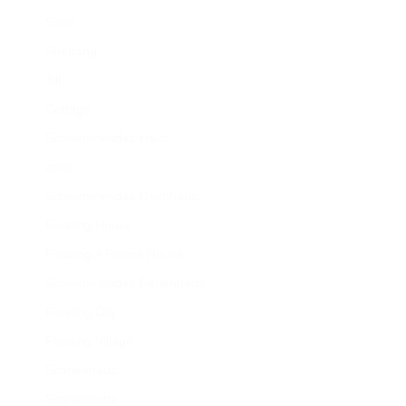
Shiel
Shebang
Tilt
Cottage
Schwimmendes Haus
atme
Schwimmendes Dachhaus
Floating House
Floating A Frame House
Schwimmendes Ferienhaus
Floating City
Floating Village
Schneehaus
Schneehütte