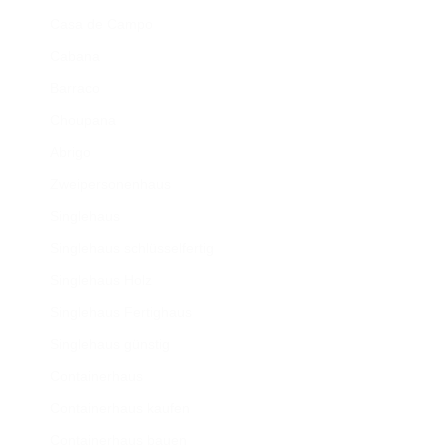
Casa de Campo
Cabana
Barraco
Choupana
Abrigo
Zweipersonenhaus
Singlehaus
Singlehaus schlüsselfertig
Singlehaus Holz
Singlehaus Fertighaus
Singlehaus günstig
Containerhaus
Containerhaus kaufen
Containerhaus bauen