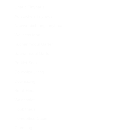
Urlaub Tinyhaus
Aufstocken Tinyhaus
Nachverdichtung Tinyhaus
Wellness Modul
Küchenmodul Garten
Saunamodul Garten
Parklet Social
Downsize Living
Downsizing
Small House
Waldchalet
Hobbithaus
Homeoffice Cabin
Glamping