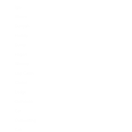
Iglu
Whare
Gunyah
Humpy
Dump
Hogan
Wickiup
Log Cabin
Chalet
Lodge
Outhouse
Cot
Outbuilding
Crib