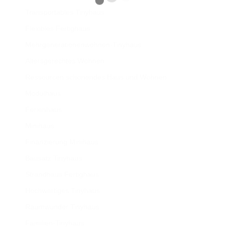
Transportables Tinyhaus
Flexibles Fertighaus
Mehrgenerationenwohnen-Tinyhaus
Altersgerechtes Wohnen
Ressourcen schonendes Haus und Wohnen
Modulhaus
Ferienhaus
Minihaus
Finanzierung Minihaus
Bausatz Tinyhaus
Strandhaus Fertighaus
Hochwertiges Tinyhaus
Raumwunder Tinyhaus
Familien-Tinyhaus