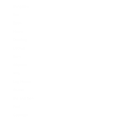
Bungalow
Box
Bach
Home
Dwelling
Lockup
Barn
Wigwam
Villa
Log House
Abode
But and Ben
Pod
Caboose