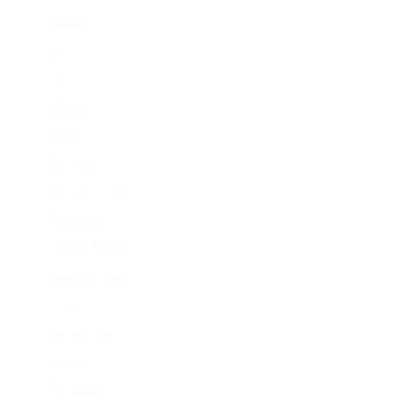
Quarters
Den
Tiny
Refuge
Tepee
Mud Hut
Summer House
Woodshed
Country House
Shooting Lodge
Linhay
Smokehouse
Shippon
Woolshed