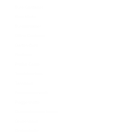
Büro Container
Büro Modul
Bürocontainer
Office Container
Garten-Büro
Poolhaus
Prefab Cabin
Tannhäuschen
Tannhaus
Freizeitunterkunft
Plaggenhütte
Grassodenhaus bauen
Grubenhaus
Grubenhütte