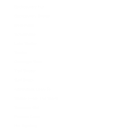
Backcountry Hut
Backcountry Shelter
Meilerhütte
Schutzhütte
Lake Shelter
Shelter
Overnight Sites
Trail Shelter
Surf Shack
Adirondack Lean-To
Shelter From The Storm
Seamans Hut
Pocosin Cabin
Hut Dwelling