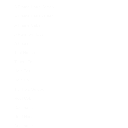
A Frame Haus Kosten
A Frame Haus kaufen
A Frame Cabin
A Rahmen Haus
A House
Tent House
Timber Tent
Holz Zelt
Holz Tipi
Tipi Holz Outdoor
Roof Cabin
Dachhaus
Roof House
Dachhütte