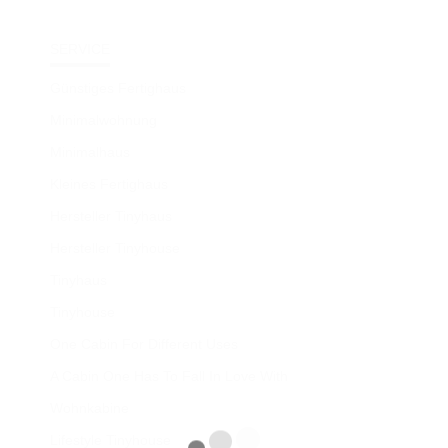
SERVICE
Günstiges Fertighaus
Minimalwohnung
Minimalhaus
Kleines Fertighaus
Hersteller Tinyhaus
Hersteller Tinyhouse
Tinyhaus
Tinyhouse
One Cabin For Different Uses
A Cabin One Has To Fall In Love With
Wohnkabine
Lifestyle Tinyhouse