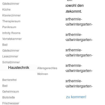
Gästezimmer
umweltfreundliches Wohnklima, das sowohl den
Küche
Bewohnern als auch der Umwelt zugutekommt.
Klavierzimmer
Therapieraum
Panikraum
Infinity Rooms
Vorratskammer
Bad
Gästezimmer
Lesezimmer
Schlafzimmer
Haustechnik
Altersgerechtes
Wohnen
Barrierefrei
Bad
Geheimraum
Hier klicken, um zurück zur Übersicht zu kommen!
Biotoilette
Frischwasser