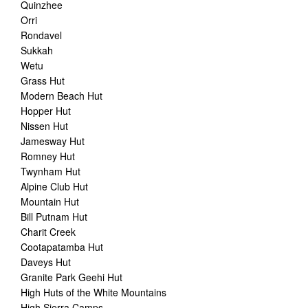
Quinzhee
Orri
Rondavel
Sukkah
Wetu
Grass Hut
Modern Beach Hut
Hopper Hut
Nissen Hut
Jamesway Hut
Romney Hut
Twynham Hut
Alpine Club Hut
Mountain Hut
Bill Putnam Hut
Charit Creek
Cootapatamba Hut
Daveys Hut
Granite Park Geehi Hut
High Huts of the White Mountains
High Sierra Camps