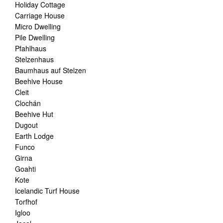
Holiday Cottage
Carriage House
Micro Dwelling
Pile Dwelling
Pfahlhaus
Stelzenhaus
Baumhaus auf Stelzen
Beehive House
Cleit
Clochán
Beehive Hut
Dugout
Earth Lodge
Funco
Girna
Goahti
Kote
Icelandic Turf House
Torfhof
Igloo