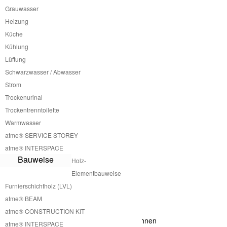
Grauwasser
Heizung
SERVICE
Küche
Günstiges Fertighaus
Kühlung
Minimalwohnung
Lüftung
Minimalhaus
Schwarzwasser / Abwasser
Kleines Fertighaus
Strom
Hersteller Tinyhaus
Trockenurinal
Hersteller Tinyhouse
Tinyhaus
Trockentrenntoilette
Tinyhouse
Warmwasser
One Cabin For Different Uses
atme® SERVICE STOREY
A Cabin One Has To Fall In Love With
atme® INTERSPACE
Wohnkabine
Bauweise
Holz-
Lifestyle Tinyhouse
Elementbauweise
Transportables Tinyhaus
Furnierschichtholz (LVL)
Flexibles Fertighaus
Mehrgenerationenwohnen-Tinyhaus
atme® BEAM
Altersgerechtes Wohnen
atme® CONSTRUCTION KIT
Ressourcen schonendes Haus und Wohnen
atme® INTERSPACE