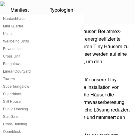
Manifest
Typologien
Heizung
Nurdachhaus
Mini Quarter
Nachhaltige Heizlösungen für Tiny Häuser: Bei atme®
Usual
setzen wir auf umweltfreundliche und energieeffiziente
Wellbeing Units
Heizsysteme, um den Komfort in unseren Tiny Häusern zu
Private Line
gewährleisten. Unsere Holz Tiny Häuser werden auf eine
Cross Unit
effiziente Wärmeisolierung ausgelegt, um den
Bungalows
Energieverbrauch zu minimieren.
Linear Courtyard
Towers
Eine beliebte nachhaltige Heizoption für unsere Tiny
Superbungalow
Häuser ist die Solarenergie. Durch die Installation von
Superblock
Solarmodulen auf dem Dach nutzen die Häuser die
Stilt House
Sonnenenergie, um Heizung und Warmwasserbereitung
Public Housing
zu unterstützen. Diese umweltfreundliche Lösung reduziert
Star Gate
den Bedarf an herkömmlicher Energie und minimiert den
Cross Building
CO2-Ausstoß.
Openblock