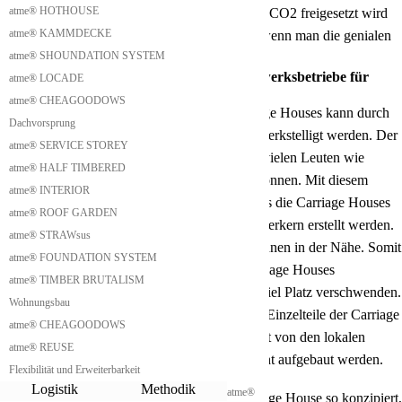
atme® HOTHOUSE
Betonfundamenten eine sehr große Menge von CO2 freigesetzt wird
atme® KAMMDECKE
und diese sehr leicht eingespart werden kann, wenn man die genialen
atme® SHOUNDATION SYSTEM
Schraubfundamente verwendet.
Aufbau durch zertifizierte Franchise Handwerksbetriebe für
atme® LOCADE
Carriage House
atme® CHEAGOODOWS
Die Produktion und der Aufbau unserer Carriage Houses kann durch
Dachvorsprung
zertifizierte Franchise Handwerkerbetriebe bewerkstelligt werden. Der
atme® SERVICE STOREY
Grund dafür ist, dass wir versuchen wollen so vielen Leuten wie
atme® HALF TIMBERED
möglich unsere Carriage Houses anbieten zu können. Mit diesem
atme® INTERIOR
Franchise System können wir sicherstellen, dass die Carriage Houses
atme® ROOF GARDEN
nach den Vorschriften von zertifizierten Handwerkern erstellt werden.
atme® STRAWsus
Die Handwerker sind lokale Handwerker bei Ihnen in der Nähe. Somit
atme® FOUNDATION SYSTEM
müssen wir nicht fertig zusammengebaute Carriage Houses
atme® TIMBER BRUTALISM
transportieren, weil diese beim Transport sehr viel Platz verschwenden.
Wohnungsbau
Stattdessen können wir sehr dicht gestapelt die Einzelteile der Carriage
atme® CHEAGOODOWS
Houses transportieren und diese können vor Ort von den lokalen
atme® REUSE
Handwerkern zusammengesetzt und fachgerecht aufgebaut werden.
Flexibilität und Erweiterbarkeit
Kostengünstiger Carriage House Transport
Logistik
Methodik
atme®
Wir haben die einzelnen Module unseres Carriage House so konzipiert,