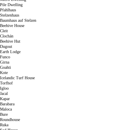
Pile Dwelling
Pfahlhaus
Stelzenhaus
Baumhaus auf Stelzen
Beehive House
Cleit
Clochán
Beehive Hut
Dugout
Earth Lodge
Funco
Girna
Goahti
Kote
Icelandic Turf House
Torfhof
Igloo
Jacal
Kapar
Barabara
Maloca
Bure
Roundhouse
Ruka