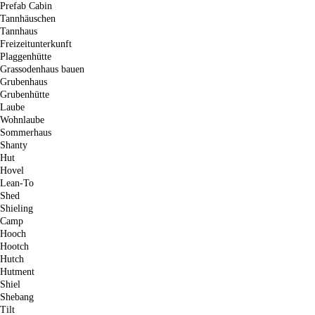
Prefab Cabin
Tannhäuschen
Tannhaus
Freizeitunterkunft
Plaggenhütte
Grassodenhaus bauen
Grubenhaus
Grubenhütte
Laube
Wohnlaube
Sommerhaus
Shanty
Hut
Hovel
Lean-To
Shed
Shieling
Camp
Hooch
Hootch
Hutch
Hutment
Shiel
Shebang
Tilt