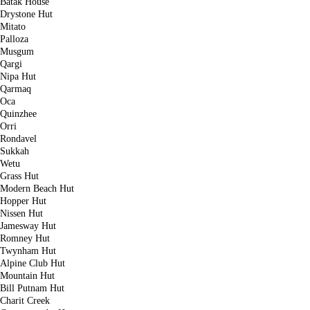
Batak House
Drystone Hut
Mitato
Palloza
Musgum
Qargi
Nipa Hut
Qarmaq
Oca
Quinzhee
Orri
Rondavel
Sukkah
Wetu
Grass Hut
Modern Beach Hut
Hopper Hut
Nissen Hut
Jamesway Hut
Romney Hut
Twynham Hut
Alpine Club Hut
Mountain Hut
Bill Putnam Hut
Charit Creek