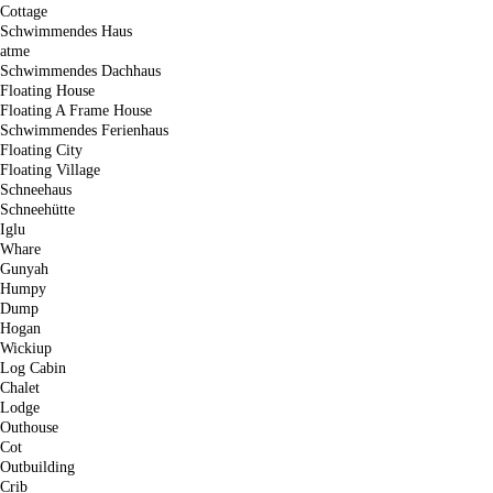
Cottage
Schwimmendes Haus
atme
Schwimmendes Dachhaus
Floating House
Floating A Frame House
Schwimmendes Ferienhaus
Floating City
Floating Village
Schneehaus
Schneehütte
Iglu
Whare
Gunyah
Humpy
Dump
Hogan
Wickiup
Log Cabin
Chalet
Lodge
Outhouse
Cot
Outbuilding
Crib