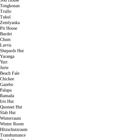
Sod House
Tongkonan
Trullo
Tukul
Zemlyanka
Pit House
Burdei
Chum
Lavvu
Shepards Hut
Yaranga
Yurt
Jurte
Beach Fale
Chickee
Gazebo
Palapa
Ramada
Iris Hut
Quonset Hut
Slab Hut
Winterraum
Winter Room
Hitzschutzraum
Transhumance