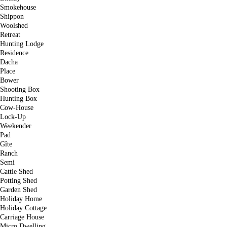
Smokehouse
Shippon
Woolshed
Retreat
Hunting Lodge
Residence
Dacha
Place
Bower
Shooting Box
Hunting Box
Cow-House
Lock-Up
Weekender
Pad
Gîte
Ranch
Semi
Cattle Shed
Potting Shed
Garden Shed
Holiday Home
Holiday Cottage
Carriage House
Micro Dwelling