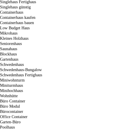
Singlehaus Fertighaus
Singlehaus günstig
Containerhaus
Containerhaus kaufen
Containerhaus bauen
Low Budget Haus
Mikrohaus
Kleines Holzhaus
Seniorenhaus
Saunahaus
Blockhaus
Gartenhaus
Schwedenhaus
Schwedenhaus-Bungalow
Schwedenhaus Fertighaus
Miniwohnturm
Miniturmhaus
Minihochhaus
Wohnhütte
Büro Container
Büro Modul
Bürocontainer
Office Container
Garten-Büro
Poolhaus