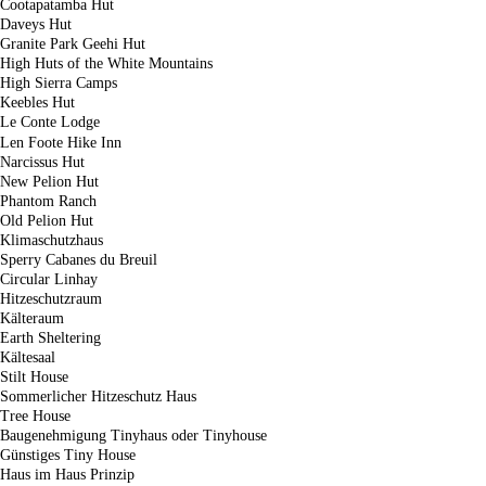
Cootapatamba Hut
Daveys Hut
Granite Park Geehi Hut
High Huts of the White Mountains
High Sierra Camps
Keebles Hut
Le Conte Lodge
Len Foote Hike Inn
Narcissus Hut
New Pelion Hut
Phantom Ranch
Old Pelion Hut
Klimaschutzhaus
Sperry Cabanes du Breuil
Circular Linhay
Hitzeschutzraum
Kälteraum
Earth Sheltering
Kältesaal
Stilt House
Sommerlicher Hitzeschutz Haus
Tree House
Baugenehmigung Tinyhaus oder Tinyhouse
Günstiges Tiny House
Haus im Haus Prinzip