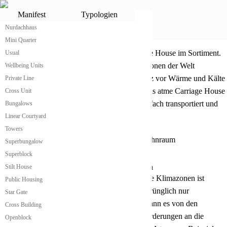
Carriage House
Manifest
Typologien
Nurdachhaus
Carriage House von atme
®
Mini Quarter
Kleines praktisches Carriage House
atme hat das wahrscheinlich günstigste Carriage House im Sortiment.
Usual
Klein, modular erweiterbar und für alle Klimazonen der Welt
Wellbeing Units
anpassbar gibt es seinen Bewohnerinnen Schutz vor Wärme und Kälte
Private Line
und bietet allen notwendigen Wohnkomfort. Das atme Carriage House
Cross Unit
hat genau die richtige Größe, um leicht und einfach transportiert und
Bungalows
aufgebaut zu werden.
Linear Courtyard
Towers
Superbungalow
Superblock
Carriage House passt sich an Klimazonen an
Stilt House
Die Anpassung des atme Carriage House an alle Klimazonen ist
Public Housing
dadurch geben, dass das Gebäude in einer ursprünglich nur
Star Gate
konstruktiven Hülle produziert wird. Danach kann es von den
Cross Building
Nutzerinnen und Bewohnerinnen je nach Anforderungen an die
Openblock