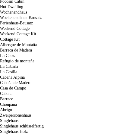
Pocosin Cabin
Hut Dwelling
Wochenendhaus
Wochenendhaus-Bausatz
Ferienhaus-Bausatz
Weekend Cottage
Weekend Cottage Kit
Cottage Kit
Albergue de Montaña
Barraca de Madera
La Choza
Refugio de montaña
La Cabaña
La Casilla
Cabaña Alpina
Cabaña de Madera
Casa de Campo
Cabana
Barraco
Choupana
Abrigo
Zweipersonenhaus
Singlehaus
Singlehaus schlüsselfertig
Singlehaus Holz