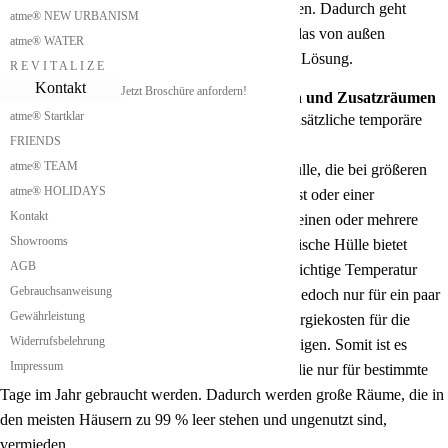
den aufeinander gestapelten Modulen einzubauen. Dadurch geht
atme® NEW URBANISM
jedoch etwas Wohnraum verloren. Deshalb ist das von außen
atme® WATER
angestellte zusätzliche Treppenhaus die bessere Lösung.
R E V I T A L I Z E
Kontakt
Jetzt Broschüre anfordern!
Carriage House mit temporären Freiräumen und Zusatzräumen
atme® Startklar
Unser Carriage House bietet die Möglichkeit zusätzliche temporäre
FRIENDS
Freiräume und Zusatzräume bereitzustellen.
atme® TEAM
Das ermöglichen wir durch eine aufblasbare Hülle, die bei größeren
atme® HOLIDAYS
Platzbedarf wie zum Beispiel einem Familienfest oder einer
Kontakt
Betriebsfeier oder einer großen Festlichkeit für einen oder mehrere
Showrooms
Tage aufgeblasen werden kann. Diese pneumatische Hülle bietet
AGB
Schutz vor Regen und Wind und muss auf die richtige Temperatur
Gebrauchsanweisung
gebracht werden. Da diese Lufthülle als Raum jedoch nur für ein paar
Gewährleistung
Tage zur Verfügung steht, sind die höheren Energiekosten für die
Widerrufsbelehrung
Klimatisierung dieses Luftraums zu vernachlässigen. Somit ist es
Impressum
möglich größere Räumlichkeiten zu erzeugen, die nur für bestimmte
Tage im Jahr gebraucht werden. Dadurch werden große Räume, die in
den meisten Häusern zu 99 % leer stehen und ungenutzt sind,
vermieden.