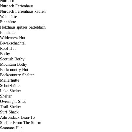
Nurdach
Nurdach Ferienhaus
Nurdach Ferienhaus kaufen
Waldhütte
Finnhütte
Holzhaus spitzes Satteldach
Finnhaus
Wilderness Hut
Biwakschachtel
Roof Hut
Bothy
Scottish Bothy
Mountain Bothy
Backcountry Hut
Backcountry Shelter
Meilerhütte
Schutzhütte
Lake Shelter
Shelter
Overnight Sites
Trail Shelter
Surf Shack
Adirondack Lean-To
Shelter From The Storm
Seamans Hut