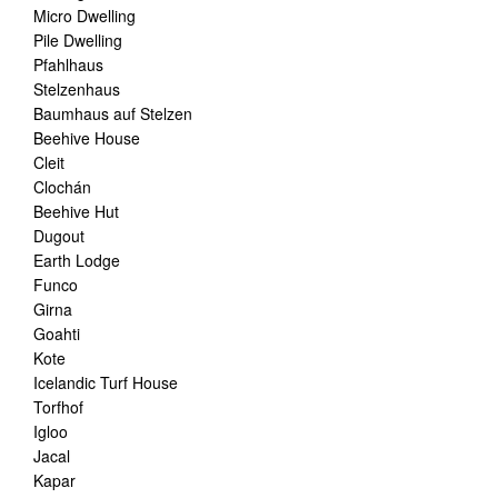
Micro Dwelling
Pile Dwelling
Pfahlhaus
Stelzenhaus
Baumhaus auf Stelzen
Beehive House
Cleit
Clochán
Beehive Hut
Dugout
Earth Lodge
Funco
Girna
Goahti
Kote
Icelandic Turf House
Torfhof
Igloo
Jacal
Kapar