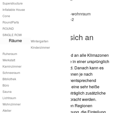
Superstructure
Inflatable House
Cone
RoundParts
ROUND
Potting Shed passt sich an
SINGLE ROW
Räume
Wintergarten
Klimazonen an
Kinderzimmer
Ruheraum
Die Anpassung des atme Potting Shed an alle Klimazonen
Werkstatt
ist dadurch geben, dass das Gebäude in einer ursprünglich
Kaminzimmer
nur konstruktiven Hülle produziert wird. Danach kann es
Schneeraum
von den Nutzerinnen und Bewohnerinnen je nach
Bibliothek
Anforderungen an die Klimazone dementsprechend
Büro
gedämmt werden. Ist es zum Beispiel eine sehr heiße
Sauna
Region in Griechenland so kann nachträglich zusätzliche
Lichtraum
Dämmung auf die Innenwände aufgebracht werden.
Wohnzimmer
Das gleiche Prinzip kann in sehr kalten Regionen
Atelier
angewandt werden. Die Art der Dämmung, die Einteilung