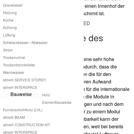
Grauwasser
großen Kreis bildet beziehungsweise einen Innenhof der
Heizung
durch die Module nach Aussen abgeschirmt ist.
Küche
Kühlung
Mobilität der Module des
Lüftung
Schwarzwasser / Abwasser
Potting Shed
Strom
Trockenurinal
Die Module des Potting Shed haben eine sehr hohe
Trockentrenntoilette
Mobilität. Diese wird bewerkstelligt dadurch, dass die
Warmwasser
Module nur die maximale Größe haben die für den
atme® SERVICE STOREY
normalen Straßenverkehr ohne größeren Aufwand
atme® INTERSPACE
zulässig ist. Unsere Module sind auch für die internationale
Bauweise
Holz-
Seefracht angepasst. Dafür kann man die Module in
Elementbauweise
dementsprechend kleinere Teile zerlegen und nach dem
Furnierschichtholz (LVL)
Transport in dem Seecontainer wieder zu einem Modul
atme® BEAM
zusammenbauen. Durch diese Zerlegbarkeit kann der
atme® CONSTRUCTION KIT
Transport sehr effizient gestaltet werden, weil bei bereits
atme® INTERSPACE
fertig zusammengebauten Modulen sehr viel Luftraum