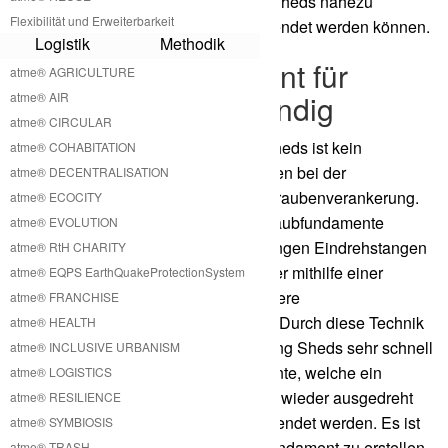
nach der Lebenszeit unsere Potting Sheds nahezu
Flexibilität und Erweiterbarkeit
vollständig recycelt und wieder verwendet werden können.
Logistik
Methodik
Kein Betonfundament für
atme® AGRICULTURE
Potting Shed notwendig
atme® AIR
atme® CIRCULAR
Für die Installation unserer Potting Sheds ist kein
atme® COHABITATION
Betonfundament notwendig. Wir setzen bei der
atme® DECENTRALISATION
Fundamentierung auf clevere Erdschraubenverankerung.
atme® ECOCITY
Diese Erdschrauben oder auch Schraubfundamente
atme® EVOLUTION
können per Hand mit der Hilfe von langen Eindrehstangen
atme® RtH CHARITY
in den Boden per gedreht werden oder mithilfe einer
atme® EQPS EarthQuakeProtectionSystem
kleinen ein Drehmaschine auch größere
atme® FRANCHISE
Schraubfundamente gesetzt werden. Durch diese Technik
atme® HEALTH
ist man mit dem Aufbau unserer Potting Sheds sehr schnell
atme® INCLUSIVE URBANISM
und auch sehr flexibel. Die Fundamente, welche ein
atme® LOGISTICS
gedreht werden, können später leicht wieder ausgedreht
atme® RESILIENCE
werden und an anderen Stellen verwendet werden. Es ist
atme® SYMBIOSIS
aber auch möglich sich ein Streifenfundament zu erstellen,
atme® TRASH