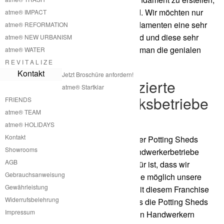
auf das das Potting Shed gestellt wird. Wir möchten nur
atme® IMPACT
darauf hinweisen, dass bei Betonfundamenten eine sehr
atme® REFORMATION
große Menge von CO2 freigesetzt wird und diese sehr
atme® NEW URBANISM
leicht eingespart werden kann, wenn man die genialen
atme® WATER
Schraubfundamente verwendet.
R E V I T A L I Z E
Kontakt
Jetzt Broschüre anfordern!
Aufbau durch zertifizierte
atme® Startklar
Franchise Handwerksbetriebe
FRIENDS
atme® TEAM
für Potting Shed
atme® HOLIDAYS
Kontakt
Die Produktion und der Aufbau unserer Potting Sheds
Showrooms
kann durch zertifizierte Franchise Handwerkerbetriebe
AGB
bewerkstelligt werden. Der Grund dafür ist, dass wir
Gebrauchsanweisung
versuchen wollen so vielen Leuten wie möglich unsere
Gewährleistung
Potting Sheds anbieten zu können. Mit diesem Franchise
Widerrufsbelehrung
System können wir sicherstellen, dass die Potting Sheds
Impressum
nach den Vorschriften von zertifizierten Handwerkern