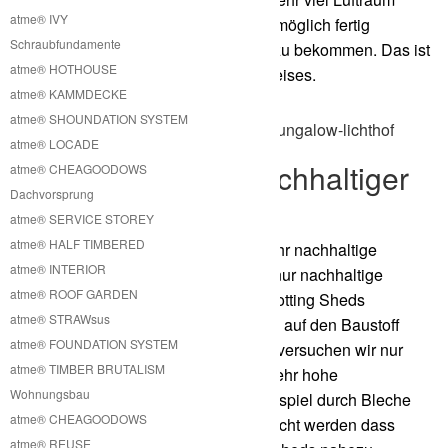
atme® IVY
transportiert wird. Es ist jedoch auch möglich fertig
Schraubfundamente
zusammengebaute Module geliefert zu bekommen. Das ist
atme® HOTHOUSE
letztendlich immer eine Frage des Preises.
atme® KAMMDECKE
atme® SHOUNDATION SYSTEM
atme® LOCADE
Potting Shed mit nachhaltiger
atme® CHEAGOODOWS
Dachvorsprung
Bauweise
atme® SERVICE STOREY
atme® HALF TIMBERED
Unsere Potting Sheds haben eine sehr nachhaltige
atme® INTERIOR
Bauweise. Das liegt daran, dass wir nur nachhaltige
atme® ROOF GARDEN
Baustoffe für die Fertigung unserer Potting Sheds
atme® STRAWsus
verwenden. Wir setzen hauptsächlich auf den Baustoff
atme® FOUNDATION SYSTEM
Holz und Holzwerkstoffe. Ansonsten versuchen wir nur
atme® TIMBER BRUTALISM
Materialien zu verwenden, die eine sehr hohe
Wohnungsbau
Recycelbarkeit nachweisen. Zum Beispiel durch Bleche
atme® CHEAGOODOWS
wie Aluminium, Kupfer etc. kann erreicht werden dass
atme® REUSE