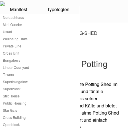
Manifest
Typologien
Nurdachhaus
Potting Shed
Mini Quarter
Usual
Wellbeing Units
®
Private Line
Potting Shed von atme
Cross Unit
Kleines praktisches Potting
Bungalows
Linear Courtyard
Shed
Towers
Superbungalow
atme hat das wahrscheinlich günstigste Potting Shed im
Superblock
Sortiment. Klein, modular erweiterbar und für alle
Stilt House
Klimazonen der Welt anpassbar gibt es seinen
Public Housing
Bewohnerinnen Schutz vor Wärme und Kälte und bietet
Star Gate
allen notwendigen Wohnkomfort. Das atme Potting Shed
Cross Building
hat genau die richtige Größe, um leicht und einfach
Openblock
transportiert und aufgebaut zu werden.