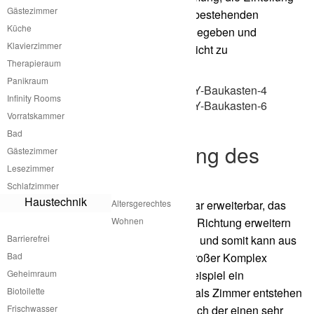
Gästezimmer
und gestalterische Integration in den bestehenden
Küche
Innenraum sind von atme bereits vorgegeben und
Klavierzimmer
zusammen mit einer Handwerkerin leicht zu
Therapieraum
bewerkstelligen.
Panikraum
Infinity Rooms
Vorratskammer
Bad
Modulare Erweiterung des
Gästezimmer
Lesezimmer
Potting Shed
Schlafzimmer
Haustechnik
Das Potting Shed von atme ist modular erweiterbar, das
Altersgerechtes
bedeutet man kann in die horizontale Richtung erweitern
Wohnen
Barrierefrei
genauso wie in die vertikale Richtung und somit kann aus
Bad
einem kleinen Modul auch ein sehr großer Komplex
Geheimraum
entstehen. Es kann aber auch zum Beispiel ein
Biotoilette
Familienhaus mit mehreren Modulen als Zimmer entstehen
Frischwasser
oder auch ein lang gezogener Schlauch der einen sehr