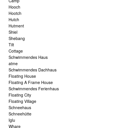
Camp
Hooch
Hootch
Hutch
Hutment
Shiel
Shebang
Tilt
Cottage
Schwimmendes Haus
atme
Schwimmendes Dachhaus
Floating House
Floating A Frame House
Schwimmendes Ferienhaus
Floating City
Floating Village
Schneehaus
Schneehütte
Iglu
Whare