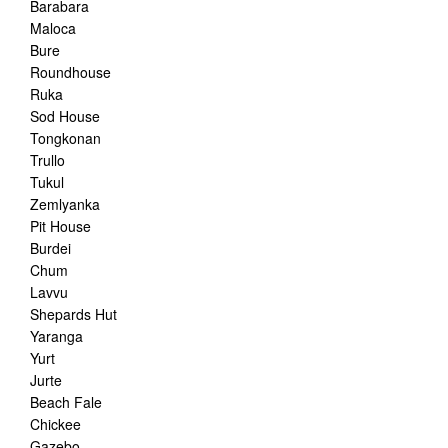
Barabara
Maloca
Bure
Roundhouse
Ruka
Sod House
Tongkonan
Trullo
Tukul
Zemlyanka
Pit House
Burdei
Chum
Lavvu
Shepards Hut
Yaranga
Yurt
Jurte
Beach Fale
Chickee
Gazebo