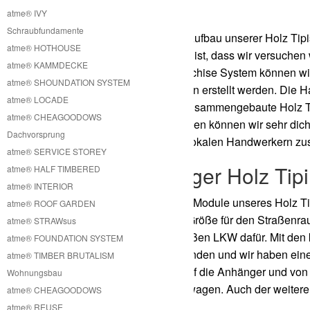
Holz Tipi
atme® IVY
Schraubfundamente
Die Produktion und der Aufbau unserer Holz Tipis
atme® HOTHOUSE
werden. Der Grund dafür ist, dass wir versuchen
atme® KAMMDECKE
können. Mit diesem Franchise System können wir 
atme® SHOUNDATION SYSTEM
zertifizierten Handwerkern erstellt werden. Die
atme® LOCADE
müssen wir nicht fertig zusammengebaute Holz Tip
atme® CHEAGOODOWS
verschwenden. Stattdessen können wir sehr dicht 
Dachvorsprung
können vor Ort von den lokalen Handwerkern z
atme® SERVICE STOREY
Kostengünstiger Holz Tip
atme® HALF TIMBERED
atme® INTERIOR
Wir haben die einzelnen Module unseres Holz Tipi
atme® ROOF GARDEN
maximale zugelassene Größe für den Straßenrau
atme® STRAWsus
Sattelschlepper oder großen LKW dafür. Mit den
atme® FOUNDATION SYSTEM
Transportmittel zu verwenden und wir haben eine 
atme® TIMBER BRUTALISM
clevere Art und Weise auf die Anhänger und vo
Wohnungsbau
Kran oder mobilen Kranwagen. Auch der weitere Tr
atme® CHEAGOODOWS
und günstig.
atme® REUSE