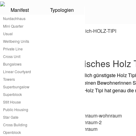
Manifest
Typologien
Holz Tipi
Nurdachhaus
Mini Quarter
Usual
Wellbeing Units
®
Holz Tipi von atme
Private Line
Cross Unit
Kleines praktisches Holz 
Bungalows
Linear Courtyard
atme hat das wahrscheinlich günstigste Holz Tipi
Towers
Welt anpassbar gibt es seinen Bewohnerinnen S
Superbungalow
Wohnkomfort. Das atme Holz Tipi hat genau die ri
Superblock
werden.
Stilt House
Public Housing
Star Gate
Cross Building
Openblock