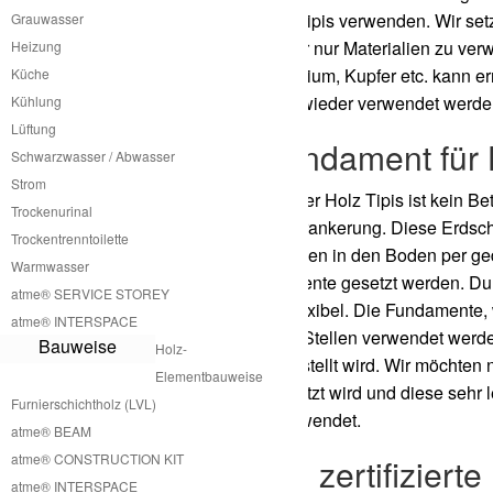
Fertigung unserer Holz Tipis verwenden. Wir set
Grauwasser
Ansonsten versuchen wir nur Materialien zu ver
Heizung
durch Bleche wie Aluminium, Kupfer etc. kann e
Küche
vollständig recycelt und wieder verwendet werd
Kühlung
Lüftung
Kein Betonfundament für 
Schwarzwasser / Abwasser
Strom
Für die Installation unserer Holz Tipis ist kein
Trockenurinal
clevere Erdschraubenverankerung. Diese Erdsch
Trockentrenntoilette
von langen Eindrehstangen in den Boden per ged
Warmwasser
größere Schraubfundamente gesetzt werden. Durc
atme® SERVICE STOREY
schnell und auch sehr flexibel. Die Fundamente,
atme® INTERSPACE
werden und an anderen Stellen verwendet werden.
Bauweise
Holz-
auf das das Holz Tipi gestellt wird. Wir möchte
Elementbauweise
Menge von CO2 freigesetzt wird und diese sehr 
Furnierschichtholz (LVL)
Schraubfundamente verwendet.
atme® BEAM
atme® CONSTRUCTION KIT
Aufbau durch zertifiziert
atme® INTERSPACE