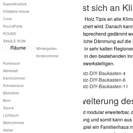
Holz Tipi passt sich an K
Superstructure
Inflatable House
Die Anpassung des atme Holz Tipis an alle Klim
Cone
konstruktiven Hülle produziert wird. Danach k
RoundParts
an die Klimazone dementsprechend gedämmt werd
ROUND
kann nachträglich zusätzliche Dämmung auf die
SINGLE ROW
Räume
Das gleiche Prinzip kann in sehr kalten Region
Wintergarten
gestalterische Integration in den bestehenden 
Kinderzimmer
Handwerkerin leicht zu bewerkstelligen.
Ruheraum
Werkstatt
Kaminzimmer
Schneeraum
Bibliothek
Modulare Erweiterung des
Büro
Sauna
Das Holz Tipi von atme ist modular erweiterbar,
Lichtraum
wie in die vertikale Richtung und somit kann au
Wohnzimmer
kann aber auch zum Beispiel ein Familienhaus m
Atelier