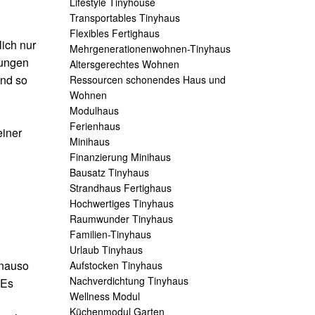
Lifestyle Tinyhouse
Transportables Tinyhaus
Flexibles Fertighaus
ich nur
Mehrgenerationenwohnen-Tinyhaus
rungen
Altersgerechtes Wohnen
and so
Ressourcen schonendes Haus und
Wohnen
Modulhaus
Ferienhaus
einer
Minihaus
Finanzierung Minihaus
Bausatz Tinyhaus
Strandhaus Fertighaus
Hochwertiges Tinyhaus
Raumwunder Tinyhaus
Familien-Tinyhaus
Urlaub Tinyhaus
enauso
Aufstocken Tinyhaus
Nachverdichtung Tinyhaus
 Es
Wellness Modul
Küchenmodul Garten