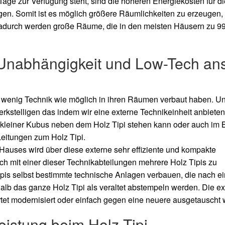
 Tage zur Verfügung steht, sind die höheren Energiekosten für di
gen. Somit ist es möglich größere Räumlichkeiten zu erzeugen, 
Dadurch werden große Räume, die in den meisten Häusern zu 99
 Unabhängigkeit und Low-Tech ans
so wenig Technik wie möglich in ihren Räumen verbaut haben. U
erkstelligen das indem wir eine externe Technikeinheit anbieten
ls kleiner Kubus neben dem Holz Tipi stehen kann oder auch im
eitungen zum Holz Tipi.
Hauses wird über diese externe sehr effiziente und kompakte
lich mit einer dieser Technikabteilungen mehrere Holz Tipis zu
ipis selbst bestimmte technische Anlagen verbauen, die nach ei
halb das ganze Holz Tipi als veraltet abstempeln werden. Die ex
rtet modernisiert oder einfach gegen eine neuere ausgetauscht
eistung beim Holz Tipi