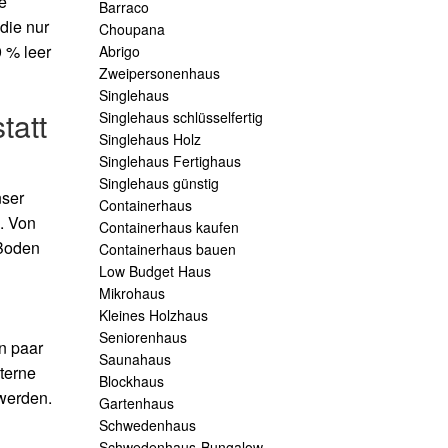
e
Barraco
die nur
Choupana
 % leer
Abrigo
Zweipersonenhaus
Singlehaus
tatt
Singlehaus schlüsselfertig
Singlehaus Holz
Singlehaus Fertighaus
Singlehaus günstig
nser
Containerhaus
. Von
Containerhaus kaufen
 Boden
Containerhaus bauen
Low Budget Haus
Mikrohaus
Kleines Holzhaus
Seniorenhaus
n paar
Saunahaus
terne
Blockhaus
 werden.
Gartenhaus
Schwedenhaus
Schwedenhaus-Bungalow