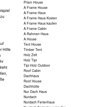
Prism House
A Frame House
ispiel
A Frame Haus
ezu
A Frame Haus Kosten
A Frame Haus kaufen
A Frame Cabin
A Rahmen Haus
A House
auf
Tent House
 Hilfe
Timber Tent
Holz Zelt
h
Holz Tipi
hr
Tipi Holz Outdoor
dreht
Roof Cabin
len,
Dachhaus
oße
Roof House
Dachhütte
Nur Dach Haus
Nurdach
Nurdach Ferienhaus