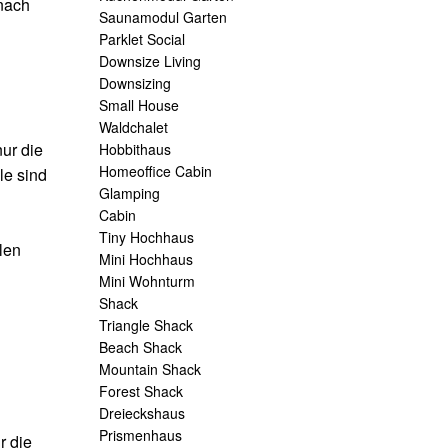
 nach
Saunamodul Garten
Parklet Social
Downsize Living
Downsizing
Small House
Waldchalet
ur die
Hobbithaus
Homeoffice Cabin
le sind
Glamping
Cabin
Tiny Hochhaus
len
Mini Hochhaus
Mini Wohnturm
Shack
Triangle Shack
Beach Shack
Mountain Shack
Forest Shack
Dreieckshaus
Prismenhaus
r die