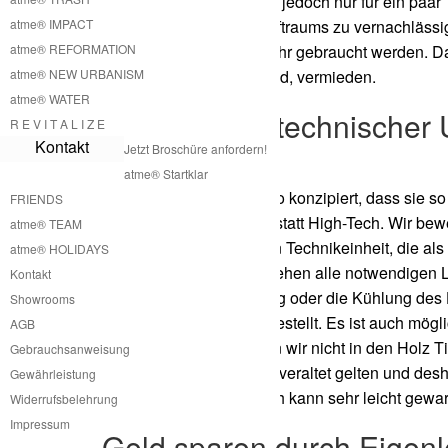
diese Lufthülle als Raum jedoch nur für ein paar
atme® IMPACT
Klimatisierung dieses Luftraums zu vernachlässi
atme® REFORMATION
für bestimmte Tage im Jahr gebraucht werden. 
atme® NEW URBANISM
stehen und ungenutzt sind, vermieden.
atme® WATER
Holz Tipi mit technischer
R E V I T A L I Z E
Kontakt
High-Tech
Jetzt Broschüre anfordern!
atme® Startklar
Unsere Holz Tipis sind so konzipiert, dass sie 
FRIENDS
Konzept ist Low-Tech anstatt High-Tech. Wir bew
atme® TEAM
dieser externen kleineren Technikeinheit, die a
atme® HOLIDAYS
versenkt werden kann, gehen alle notwendigen L
Kontakt
Zum Beispiel die Heizung oder die Kühlung des 
Showrooms
Technikabteilung bereitgestellt. Es ist auch mög
AGB
versorgen. Somit müssen wir nicht in den Holz T
Gebrauchsanweisung
Jahren schon wieder als veraltet gelten und des
Gewährleistung
technische Einheit jedoch kann sehr leicht gewa
Widerrufsbelehrung
Impressum
Geld sparen durch Eigenl