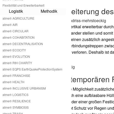
Flexibilität und Erweiterbarkeit
Vertikale Erweiterung des
Logistik
Methodik
atme® AGRICULTURE
atme® AIR
Unsere Holz Tipis sind vertikal erweiterbar durch
atme® CIRCULAR
kleine Holz Tipis übereinander stellen und somi
atme® COHABITATION
Falle idealer Weise über einen zusätzlich angest
atme® DECENTRALISATION
auch möglich kleinere Verbindungstreppen zwis
atme® ECOCITY
jedoch etwas Wohnraum verloren. Deshalb ist da
atme® EVOLUTION
Lösung.
atme® RtH CHARITY
atme® EQPS EarthQuakeProtectionSystem
atme® FRANCHISE
Holz Tipi mit temporäre
atme® HEALTH
atme® INCLUSIVE URBANISM
Unser Holz Tipi bietet die Möglichkeit zusätzlic
atme® LOGISTICS
Das ermöglichen wir durch eine aufblasbare Hüll
atme® RESILIENCE
oder einer Betriebsfeier oder einer großen Fest
atme® SYMBIOSIS
pneumatische Hülle bietet Schutz vor Regen und
atme® TRASH