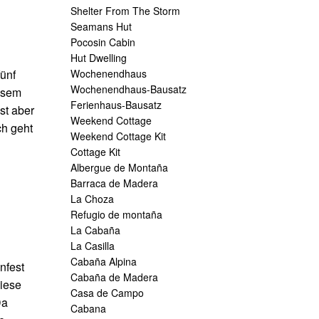
Shelter From The Storm
Seamans Hut
Pocosin Cabin
Hut Dwelling
fünf
Wochenendhaus
Wochenendhaus-Bausatz
iesem
Ferienhaus-Bausatz
st aber
Weekend Cottage
ch geht
Weekend Cottage Kit
Cottage Kit
Albergue de Montaña
Barraca de Madera
La Choza
Refugio de montaña
La Cabaña
La Casilla
Cabaña Alpina
nfest
Cabaña de Madera
Diese
Casa de Campo
Da
Cabana