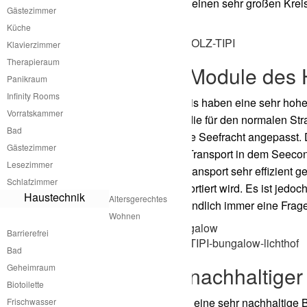
gezogener Schlauch der einen sehr großen Kreis
Gästezimmer
Aussen abgeschirmt ist.
Küche
Klavierzimmer
Therapieraum
Mobilität der Module des 
Panikraum
Infinity Rooms
Die Module des Holz Tipis haben eine sehr hohe 
Vorratskammer
maximale Größe haben die für den normalen Str
Bad
auch für die internationale Seefracht angepasst
Gästezimmer
zerlegen und nach dem Transport in dem Seeco
Lesezimmer
Zerlegbarkeit kann der Transport sehr effizient 
Schlafzimmer
sehr viel Luftraum transportiert wird. Es ist je
Haustechnik
Altersgerechtes
bekommen. Das ist letztendlich immer eine Frage
Wohnen
Barrierefrei
Bad
Geheimraum
Holz Tipi mit nachhaltige
Biotoilette
Unsere Holz Tipis haben eine sehr nachhaltige Ba
Frischwasser