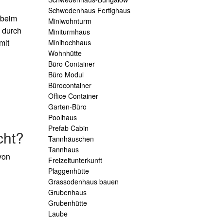
Schwedenhaus Fertighaus
 beim
Miniwohnturm
n durch
Miniturmhaus
mit
Minihochhaus
Wohnhütte
Büro Container
Büro Modul
Bürocontainer
Office Container
Garten-Büro
Poolhaus
Prefab Cabin
cht?
Tannhäuschen
Tannhaus
von
Freizeitunterkunft
Plaggenhütte
Grassodenhaus bauen
Grubenhaus
Grubenhütte
Laube