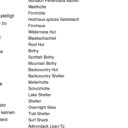
Nurdach Ferienhaus kaufen
Waldhütte
Finnhütte
telligt
Holzhaus spitzes Satteldach
n zu
Finnhaus
Wilderness Hut
t
Biwakschachtel
Roof Hut
Bothy
se
Scottish Bothy
Mountain Bothy
Backcountry Hut
Backcountry Shelter
Meilerhütte
ie
Schutzhütte
Lake Shelter
Shelter
ehr
Overnight Sites
 keinen
Trail Shelter
ient
Surf Shack
Adirondack Lean-To