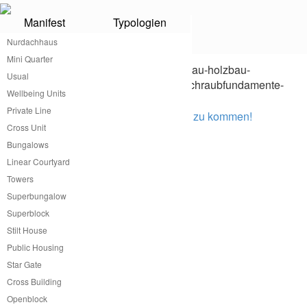
Manifest
Typologien
Public Housing
Nurdachhaus
Mini Quarter
Usual
Wellbeing Units
Private Line
Hier klicken, um zurück zur Übersicht zu kommen!
Cross Unit
.
Bungalows
Linear Courtyard
Towers
SERVICE
Superbungalow
Superblock
Günstiges Fertighaus
Stilt House
Minimalwohnung
Public Housing
Minimalhaus
Star Gate
Kleines Fertighaus
Hersteller Tinyhaus
Cross Building
Hersteller Tinyhouse
Openblock