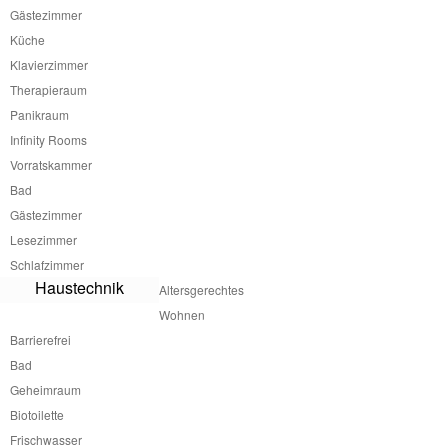
Gästezimmer
Aufstocken Tinyhaus
Küche
Nachverdichtung Tinyhaus
Wellness Modul
Klavierzimmer
Küchenmodul Garten
Therapieraum
Saunamodul Garten
Panikraum
Parklet Social
Infinity Rooms
Downsize Living
Vorratskammer
Downsizing
Bad
Small House
Gästezimmer
Waldchalet
Lesezimmer
Hobbithaus
Homeoffice Cabin
Schlafzimmer
Glamping
Haustechnik
Altersgerechtes
Cabin
Wohnen
Tiny Hochhaus
Barrierefrei
Mini Hochhaus
Bad
Mini Wohnturm
Geheimraum
Shack
Biotoilette
Triangle Shack
Beach Shack
Frischwasser