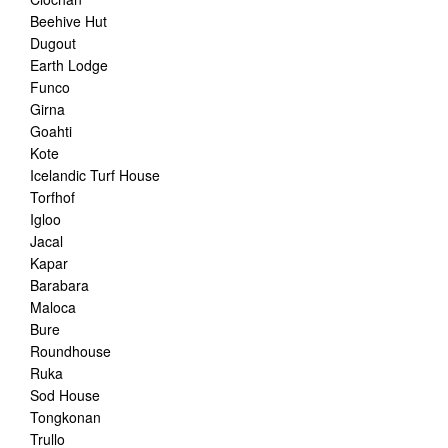
Beehive Hut
Dugout
Earth Lodge
Funco
Girna
Goahti
Kote
Icelandic Turf House
Torfhof
Igloo
Jacal
Kapar
Barabara
Maloca
Bure
Roundhouse
Ruka
Sod House
Tongkonan
Trullo