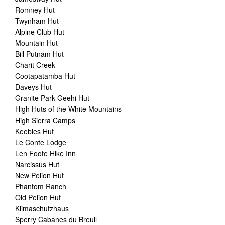
Romney Hut
Twynham Hut
Alpine Club Hut
Mountain Hut
Bill Putnam Hut
Charit Creek
Cootapatamba Hut
Daveys Hut
Granite Park Geehi Hut
High Huts of the White Mountains
High Sierra Camps
Keebles Hut
Le Conte Lodge
Len Foote Hike Inn
Narcissus Hut
New Pelion Hut
Phantom Ranch
Old Pelion Hut
Klimaschutzhaus
Sperry Cabanes du Breuil