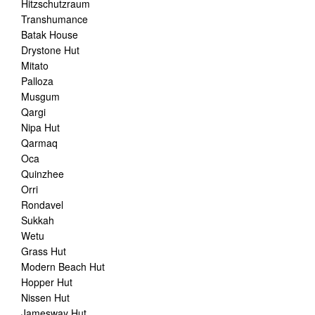
Hitzschutzraum
Transhumance
Batak House
Drystone Hut
Mitato
Palloza
Musgum
Qargi
Nipa Hut
Qarmaq
Oca
Quinzhee
Orri
Rondavel
Sukkah
Wetu
Grass Hut
Modern Beach Hut
Hopper Hut
Nissen Hut
Jamesway Hut