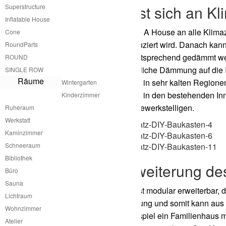
A House passt sich an K
Superstructure
Inflatable House
Die Anpassung des atme A House an alle Klimaz
Cone
konstruktiven Hülle produziert wird. Danach k
RoundParts
an die Klimazone dementsprechend gedämmt werd
ROUND
kann nachträglich zusätzliche Dämmung auf die
SINGLE ROW
Räume
Das gleiche Prinzip kann in sehr kalten Region
Wintergarten
gestalterische Integration in den bestehenden 
Kinderzimmer
Handwerkerin leicht zu bewerkstelligen.
Ruheraum
Werkstatt
Kaminzimmer
Schneeraum
Bibliothek
Modulare Erweiterung de
Büro
Sauna
Das A House von atme ist modular erweiterbar, 
Lichtraum
wie in die vertikale Richtung und somit kann au
Wohnzimmer
kann aber auch zum Beispiel ein Familienhaus m
Atelier