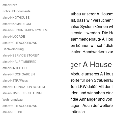
House
atme® IVY
Schraubfundamente
Die Produktion und der Aufbau unserer A Houses 
atme® HOTHOUSE
werden. Der Grund dafür ist, dass wir versuchen
atme® KAMMDECKE
können. Mit diesem Franchise System können wir
atme® SHOUNDATION SYSTEM
zertifizierten Handwerkern erstellt werden. Die
atme® LOCADE
müssen wir nicht fertig zusammengebaute A House
atme® CHEAGOODOWS
verschwenden. Stattdessen können wir sehr dicht
Dachvorsprung
können vor Ort von den lokalen Handwerkern z
atme® SERVICE STOREY
Kostengünstiger A House
atme® HALF TIMBERED
atme® INTERIOR
Wir haben die einzelnen Module unseres A House 
atme® ROOF GARDEN
maximale zugelassene Größe für den Straßenrau
atme® STRAWsus
Sattelschlepper oder großen LKW dafür. Mit den
atme® FOUNDATION SYSTEM
Transportmittel zu verwenden und wir haben eine
atme® TIMBER BRUTALISM
clevere Art und Weise auf die Anhänger und vo
Wohnungsbau
Kran oder mobilen Kranwagen. Auch der weitere Tr
atme® CHEAGOODOWS
Lösung sehr effizient und günstig.
atme® REUSE