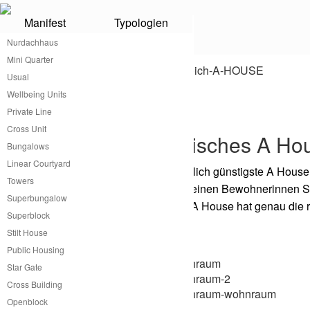
Manifest
Typologien
A House
Nurdachhaus
Mini Quarter
Usual
Wellbeing Units
®
A House von atme
Private Line
Cross Unit
Kleines praktisches A Ho
Bungalows
Linear Courtyard
atme hat das wahrscheinlich günstigste A House 
Towers
Welt anpassbar gibt es seinen Bewohnerinnen S
Superbungalow
Wohnkomfort. Das atme A House hat genau die ric
Superblock
werden.
Stilt House
Public Housing
Star Gate
Cross Building
Openblock