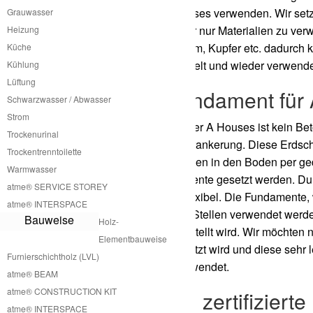
Fertigung unserer A Houses verwenden. Wir setz
Grauwasser
Ansonsten versuchen wir nur Materialien zu ver
Heizung
wie Bleche wie Aluminium, Kupfer etc. dadurch 
Küche
nahezu vollständig recycelt und wieder verwend
Kühlung
Lüftung
Kein Betonfundament für
Schwarzwasser / Abwasser
Strom
Für die Installation unserer A Houses ist kein 
Trockenurinal
clevere Erdschraubenverankerung. Diese Erdsch
Trockentrenntoilette
von langen Eindrehstangen in den Boden per ged
Warmwasser
größere Schraubfundamente gesetzt werden. Dur
atme® SERVICE STOREY
schnell und auch sehr flexibel. Die Fundamente,
atme® INTERSPACE
werden und an anderen Stellen verwendet werden.
Bauweise
Holz-
auf das das A House gestellt wird. Wir möchten
Elementbauweise
Menge von CO2 freigesetzt wird und diese sehr 
Furnierschichtholz (LVL)
Schraubfundamente verwendet.
atme® BEAM
atme® CONSTRUCTION KIT
Aufbau durch zertifiziert
atme® INTERSPACE