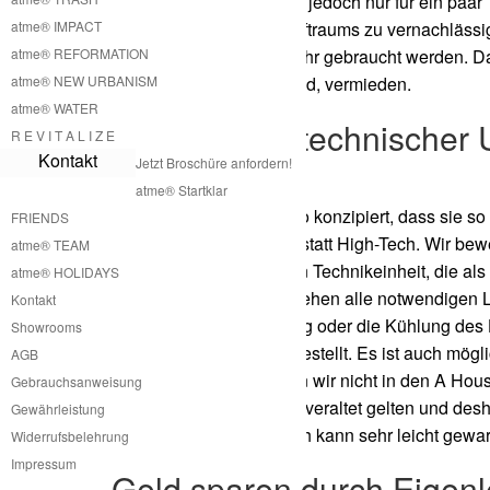
diese Lufthülle als Raum jedoch nur für ein paar
atme® IMPACT
Klimatisierung dieses Luftraums zu vernachlässi
atme® REFORMATION
für bestimmte Tage im Jahr gebraucht werden. 
atme® NEW URBANISM
stehen und ungenutzt sind, vermieden.
atme® WATER
A House mit technischer 
R E V I T A L I Z E
Kontakt
High-Tech
Jetzt Broschüre anfordern!
atme® Startklar
Unsere A Houses sind so konzipiert, dass sie s
FRIENDS
Konzept ist Low-Tech anstatt High-Tech. Wir bew
atme® TEAM
dieser externen kleineren Technikeinheit, die 
atme® HOLIDAYS
versenkt werden kann, gehen alle notwendigen 
Kontakt
Zum Beispiel die Heizung oder die Kühlung des 
Showrooms
Technikabteilung bereitgestellt. Es ist auch mög
AGB
versorgen. Somit müssen wir nicht in den A Hou
Gebrauchsanweisung
Jahren schon wieder als veraltet gelten und des
Gewährleistung
technische Einheit jedoch kann sehr leicht gewa
Widerrufsbelehrung
Impressum
Geld sparen durch Eigen