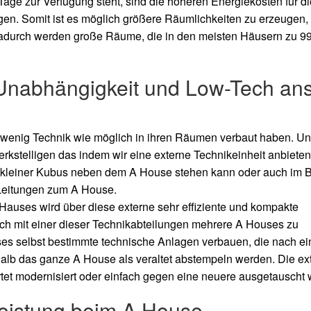
 Tage zur Verfügung steht, sind die höheren Energiekosten für di
gen. Somit ist es möglich größere Räumlichkeiten zu erzeugen, 
Dadurch werden große Räume, die in den meisten Häusern zu 99
Unabhängigkeit und Low-Tech ans
o wenig Technik wie möglich in ihren Räumen verbaut haben. Un
erkstelligen das indem wir eine externe Technikeinheit anbieten
als kleiner Kubus neben dem A House stehen kann oder auch im
Leitungen zum A House.
Hauses wird über diese externe sehr effiziente und kompakte
lich mit einer dieser Technikabteilungen mehrere A Houses zu
ses selbst bestimmte technische Anlagen verbauen, die nach ei
halb das ganze A House als veraltet abstempeln werden. Die ex
rtet modernisiert oder einfach gegen eine neuere ausgetauscht
leistung beim A House