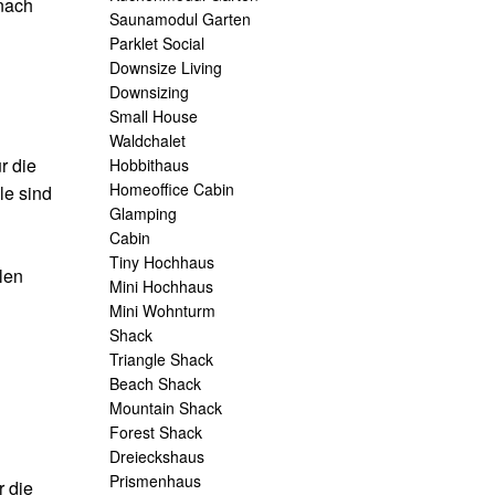
 nach
Saunamodul Garten
Parklet Social
Downsize Living
Downsizing
Small House
Waldchalet
r die
Hobbithaus
Homeoffice Cabin
le sind
Glamping
Cabin
Tiny Hochhaus
len
Mini Hochhaus
Mini Wohnturm
Shack
Triangle Shack
Beach Shack
Mountain Shack
Forest Shack
Dreieckshaus
Prismenhaus
r die