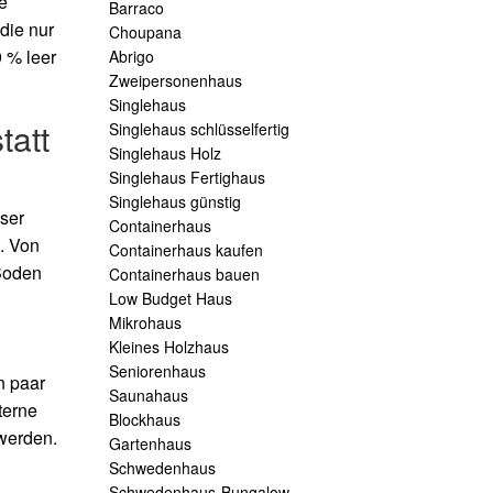
e
Barraco
die nur
Choupana
 % leer
Abrigo
Zweipersonenhaus
Singlehaus
tatt
Singlehaus schlüsselfertig
Singlehaus Holz
Singlehaus Fertighaus
Singlehaus günstig
ser
Containerhaus
. Von
Containerhaus kaufen
 Boden
Containerhaus bauen
Low Budget Haus
Mikrohaus
Kleines Holzhaus
Seniorenhaus
n paar
Saunahaus
terne
Blockhaus
 werden.
Gartenhaus
Schwedenhaus
Schwedenhaus-Bungalow