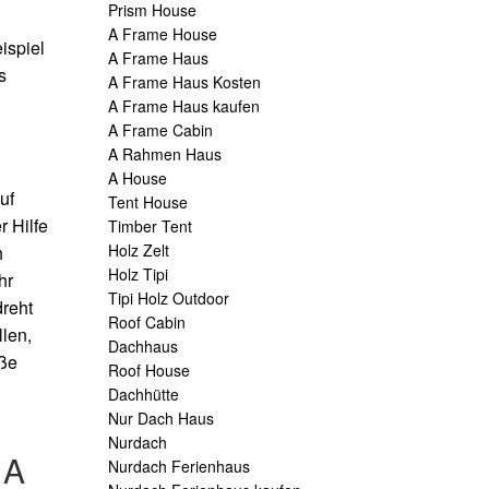
Prism House
A Frame House
ispiel
A Frame Haus
s
A Frame Haus Kosten
A Frame Haus kaufen
A Frame Cabin
A Rahmen Haus
A House
uf
Tent House
 Hilfe
Timber Tent
Holz Zelt
h
Holz Tipi
hr
Tipi Holz Outdoor
dreht
Roof Cabin
len,
Dachhaus
oße
Roof House
Dachhütte
Nur Dach Haus
Nurdach
 A
Nurdach Ferienhaus