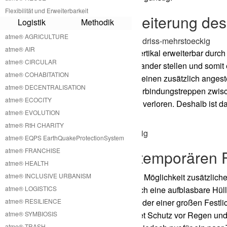
Flexibilität und Erweiterbarkeit
Vertikale Erweiterung de
Logistik
Methodik
atme® AGRICULTURE
atme® AIR
Unsere A Houses sind vertikal erweiterbar durch 
atme® CIRCULAR
kleine A Houses übereinander stellen und somit 
atme® COHABITATION
Falle idealer Weise über einen zusätzlich angest
atme® DECENTRALISATION
auch möglich kleinere Verbindungstreppen zwis
atme® ECOCITY
jedoch etwas Wohnraum verloren. Deshalb ist da
atme® EVOLUTION
Lösung.
atme® RtH CHARITY
atme® EQPS EarthQuakeProtectionSystem
atme® FRANCHISE
A House mit temporären 
atme® HEALTH
atme® INCLUSIVE URBANISM
Unser A House bietet die Möglichkeit zusätzlich
atme® LOGISTICS
Das ermöglichen wir durch eine aufblasbare Hüll
atme® RESILIENCE
oder einer Betriebsfeier oder einer großen Fest
atme® SYMBIOSIS
pneumatische Hülle bietet Schutz vor Regen und
atme® TRASH