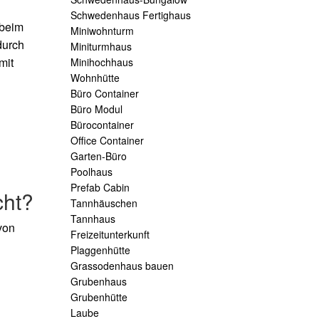
Schwedenhaus Fertighaus
 beim
Miniwohnturm
durch
Miniturmhaus
mit
Minihochhaus
Wohnhütte
Büro Container
Büro Modul
Bürocontainer
Office Container
Garten-Büro
Poolhaus
Prefab Cabin
cht?
Tannhäuschen
Tannhaus
von
Freizeitunterkunft
Plaggenhütte
Grassodenhaus bauen
Grubenhaus
Grubenhütte
Laube