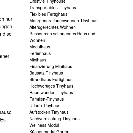
Lifestyle Tinyhouse
Transportables Tinyhaus
Flexibles Fertighaus
ch nur
Mehrgenerationenwohnen-Tinyhaus
rungen
Altersgerechtes Wohnen
and so
Ressourcen schonendes Haus und
Wohnen
Modulhaus
Ferienhaus
einer
Minihaus
Finanzierung Minihaus
Bausatz Tinyhaus
Strandhaus Fertighaus
Hochwertiges Tinyhaus
Raumwunder Tinyhaus
Familien-Tinyhaus
Urlaub Tinyhaus
enauso
Aufstocken Tinyhaus
Nachverdichtung Tinyhaus
 Es
Wellness Modul
Küchenmodul Garten