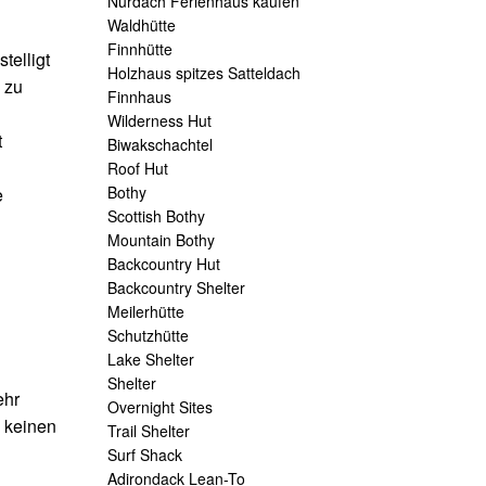
Nurdach Ferienhaus kaufen
Waldhütte
Finnhütte
telligt
Holzhaus spitzes Satteldach
 zu
Finnhaus
Wilderness Hut
t
Biwakschachtel
Roof Hut
Bothy
e
Scottish Bothy
Mountain Bothy
Backcountry Hut
Backcountry Shelter
Meilerhütte
Schutzhütte
Lake Shelter
Shelter
ehr
Overnight Sites
 keinen
Trail Shelter
Surf Shack
Adirondack Lean-To