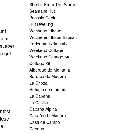
Shelter From The Storm
Seamans Hut
Pocosin Cabin
Hut Dwelling
ünf
Wochenendhaus
Wochenendhaus-Bausatz
esem
Ferienhaus-Bausatz
st aber
Weekend Cottage
ch geht
Weekend Cottage Kit
Cottage Kit
Albergue de Montaña
Barraca de Madera
La Choza
Refugio de montaña
La Cabaña
La Casilla
Cabaña Alpina
nfest
Cabaña de Madera
Diese
Casa de Campo
Da
Cabana