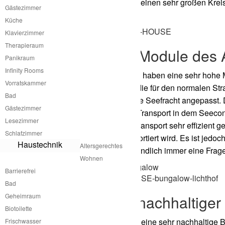
gezogener Schlauch der einen sehr großen Kreis
Gästezimmer
Aussen abgeschirmt ist.
Küche
Klavierzimmer
Therapieraum
Mobilität der Module des
Panikraum
Infinity Rooms
Die Module des A House haben eine sehr hohe Mob
Vorratskammer
maximale Größe haben die für den normalen Str
Bad
auch für die internationale Seefracht angepasst
Gästezimmer
zerlegen und nach dem Transport in dem Seeco
Lesezimmer
Zerlegbarkeit kann der Transport sehr effizient 
Schlafzimmer
sehr viel Luftraum transportiert wird. Es ist je
Haustechnik
Altersgerechtes
bekommen. Das ist letztendlich immer eine Frage
Wohnen
Barrierefrei
Bad
Geheimraum
A House mit nachhaltige
Biotoilette
Unsere A Houses haben eine sehr nachhaltige Bau
Frischwasser