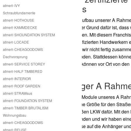
Rahmen Haus
atme® IVY
Schraubfundamente
Die Produktion und der Aufbau unserer A
Rahmen
atme® HOTHOUSE
bewerkstelligt werden. Der Grund dafür ist, das
atme® KAMMDECKE
Häuser anbieten zu können. Mit diesem Franchis
atme® SHOUNDATION SYSTEM
den Vorschriften von zertifizierten Handwerkern 
atme® LOCADE
der Nähe. Somit müssen wir nicht fertig zusam
atme® CHEAGOODOWS
sehr viel Platz verschwenden. Stattdessen können
Dachvorsprung
transportieren und diese können vor Ort von d
atme® SERVICE STOREY
werden.
atme® HALF TIMBERED
atme® INTERIOR
Kostengünstiger A
Rahme
atme® ROOF GARDEN
atme® STRAWsus
Wir haben die einzelnen Module unseres A
Rahm
atme® FOUNDATION SYSTEM
die maximale zugelassene Größe für den Straße
atme® TIMBER BRUTALISM
Sattelschlepper oder großen LKW dafür. Mit den
Wohnungsbau
Transportmittel zu verwenden und wir haben eine
atme® CHEAGOODOWS
sehr clevere Art und Weise auf die Anhänger u
atme® REUSE