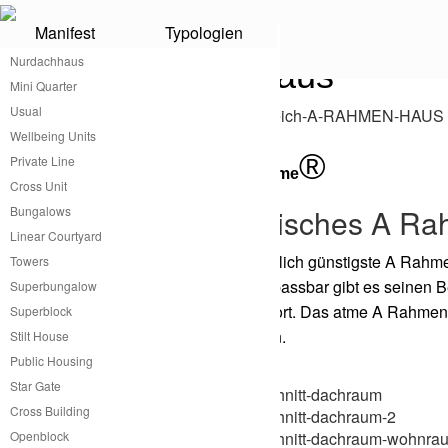
Manifest
Typologien
Nurdachhaus
A Rahmen Haus
Mini Quarter
Usual
Wellbeing Units
®
Private Line
A Rahmen Haus von atme
Cross Unit
Kleines praktisches A R
Bungalows
Linear Courtyard
atme hat das wahrscheinlich günstigste A Rahmen
Towers
Klimazonen der Welt anpassbar gibt es seinen B
Superbungalow
notwendigen Wohnkomfort. Das atme A
Rahmen H
Superblock
und aufgebaut zu werden.
Stilt House
Public Housing
Star Gate
Cross Building
Openblock