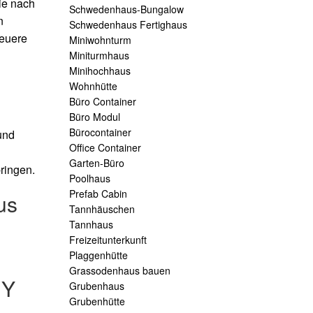
ie nach
Schwedenhaus-Bungalow
n
Schwedenhaus Fertighaus
neuere
Miniwohnturm
Miniturmhaus
Minihochhaus
Wohnhütte
Büro Container
Büro Modul
Bürocontainer
und
Office Container
Garten-Büro
ringen.
Poolhaus
Prefab Cabin
us
Tannhäuschen
Tannhaus
Freizeitunterkunft
Plaggenhütte
Grassodenhaus bauen
IY
Grubenhaus
Grubenhütte