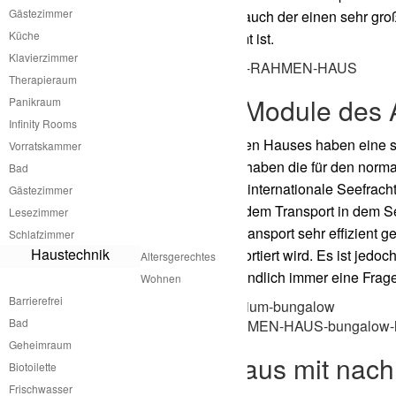
Gästezimmer
ein lang gezogener Schlauch der einen sehr gro
Küche
nach Aussen abgeschirmt ist.
Klavierzimmer
Therapieraum
Mobilität der Module des
Panikraum
Infinity Rooms
Die Module des A
Rahmen Hauses haben eine seh
Vorratskammer
nur die maximale Größe haben die für den norma
Bad
Module sind auch für die internationale Seefrac
Gästezimmer
Teile zerlegen und nach dem Transport in dem
Lesezimmer
Zerlegbarkeit kann der Transport sehr effizient 
Schlafzimmer
Haustechnik
sehr viel Luftraum transportiert wird. Es ist je
Altersgerechtes
bekommen. Das ist letztendlich immer eine Frage
Wohnen
Barrierefrei
Bad
Geheimraum
A
Rahmen Haus mit nachh
Biotoilette
Frischwasser