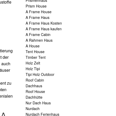
Prismenhaus
stoffe
Prism House
A Frame House
A Frame Haus
A Frame Haus Kosten
A Frame Haus kaufen
A Frame Cabin
A Rahmen Haus
A House
tierung
Tent House
t der
Timber Tent
Holz Zelt
e auch
Holz Tipi
äuser
Tipi Holz Outdoor
Roof Cabin
ent zu
Dachhaus
nten
Roof House
enialen
Dachhütte
Nur Dach Haus
Nurdach
 A
Nurdach Ferienhaus