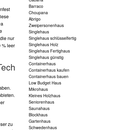
.
Barraco
nfest
Choupana
Diese
Abrigo
Da
Zweipersonenhaus
e
Singlehaus
die nur
Singlehaus schlüsselfertig
Singlehaus Holz
 % leer
Singlehaus Fertighaus
Singlehaus günstig
Tech
Containerhaus
Containerhaus kaufen
Containerhaus bauen
Low Budget Haus
aben.
Mikrohaus
nbieten.
Kleines Holzhaus
er
Seniorenhaus
Saunahaus
Blockhaus
Gartenhaus
ser zu
Schwedenhaus