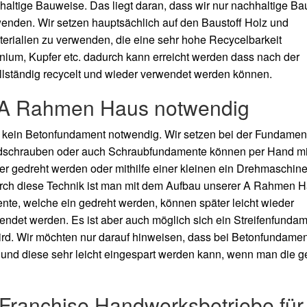
ltige Bauweise. Das liegt daran, dass wir nur nachhaltige Bau
nden. Wir setzen hauptsächlich auf den Baustoff Holz und
erialien zu verwenden, die eine sehr hohe Recycelbarkeit
ium, Kupfer etc. dadurch kann erreicht werden dass nach der
ständig recycelt und wieder verwendet werden können.
 A
Rahmen Haus notwendig
kein Betonfundament notwendig. Wir setzen bei der Fundamen
rdschrauben oder auch Schraubfundamente können per Hand mi
er gedreht werden oder mithilfe einer kleinen ein Drehmaschin
ch diese Technik ist man mit dem Aufbau unserer A
Rahmen H
ente, welche ein gedreht werden, können später leicht wieder
ndet werden. Es ist aber auch möglich sich ein Streifenfundam
rd. Wir möchten nur darauf hinweisen, dass bei Betonfundame
 und diese sehr leicht eingespart werden kann, wenn man die g
e Franchise Handwerksbetriebe für