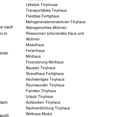
Lifestyle Tinyhouse
Transportables Tinyhaus
Flexibles Fertighaus
Mehrgenerationenwohnen-Tinyhaus
je nach
Altersgerechtes Wohnen
n in
Ressourcen schonendes Haus und
Wohnen
Modulhaus
Ferienhaus
einer
Minihaus
Finanzierung Minihaus
Bausatz Tinyhaus
Strandhaus Fertighaus
Hochwertiges Tinyhaus
Raumwunder Tinyhaus
Familien-Tinyhaus
Urlaub Tinyhaus
tern
Aufstocken Tinyhaus
Nachverdichtung Tinyhaus
Wellness Modul
 auch