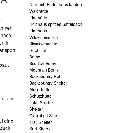
Nurdach Ferienhaus kaufen
Waldhütte
Finnhütte
e
Holzhaus spitzes Satteldach
ahmen
Finnhaus
 nach
Wilderness Hut
en in
Biwakschachtel
ansport
Roof Hut
Bothy
Scottish Bothy
baut
Mountain Bothy
Backcountry Hut
Backcountry Shelter
Meilerhütte
Schutzhütte
rn, die
Lake Shelter
Shelter
Overnight Sites
f eine
Trail Shelter
 auch
Surf Shack