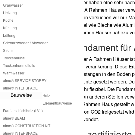
Unsere A
Rahmen Häuser haben eine sehr nachha
Grauwasser
für die Fertigung unserer A
Rahmen Häuser verwe
Heizung
Holzwerkstoffe. Ansonsten versuchen wir nur Mat
Küche
nachweisen. Zum Beispiel wie Bleche wie Alumin
Kühlung
Lebenszeit unsere A
Rahmen Häuser nahezu voll
Lüftung
Schwarzwasser / Abwasser
Kein Betonfundament für
Strom
Trockenurinal
Für die Installation unserer A
Rahmen Häuser ist 
Trockentrenntoilette
auf clevere Erdschraubenverankerung. Diese E
Warmwasser
Hilfe von langen Eindrehstangen in den Boden p
atme® SERVICE STOREY
größere Schraubfundamente gesetzt werden. Dur
atme® INTERSPACE
sehr schnell und auch sehr flexibel. Die Fundam
Bauweise
Holz-
ausgedreht werden und an anderen Stellen verwe
Elementbauweise
erstellen, auf das das A
Rahmen Haus gestellt wi
Furnierschichtholz (LVL)
eine sehr große Menge von CO2 freigesetzt wird
atme® BEAM
Schraubfundamente verwendet.
atme® CONSTRUCTION KIT
Aufbau durch zertifiziert
atme® INTERSPACE