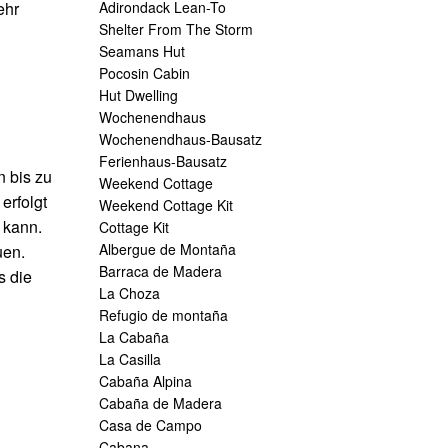
ehr
Adirondack Lean-To
Shelter From The Storm
Seamans Hut
Pocosin Cabin
Hut Dwelling
Wochenendhaus
Wochenendhaus-Bausatz
Ferienhaus-Bausatz
n bis zu
Weekend Cottage
erfolgt
Weekend Cottage Kit
 kann.
Cottage Kit
Albergue de Montaña
uen.
Barraca de Madera
s die
La Choza
Refugio de montaña
La Cabaña
La Casilla
Cabaña Alpina
Cabaña de Madera
Casa de Campo
Cabana