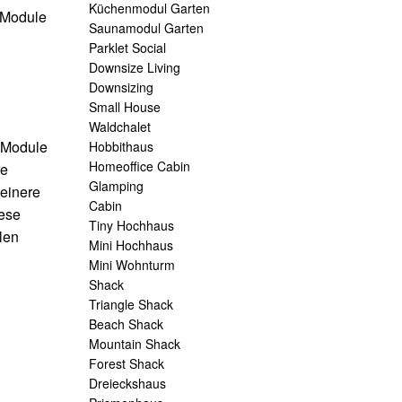
Küchenmodul Garten
e Module
Saunamodul Garten
Parklet Social
Downsize Living
Downsizing
Small House
Waldchalet
e Module
Hobbithaus
Homeoffice Cabin
re
Glamping
leinere
Cabin
ese
Tiny Hochhaus
len
Mini Hochhaus
Mini Wohnturm
Shack
Triangle Shack
Beach Shack
Mountain Shack
Forest Shack
Dreieckshaus