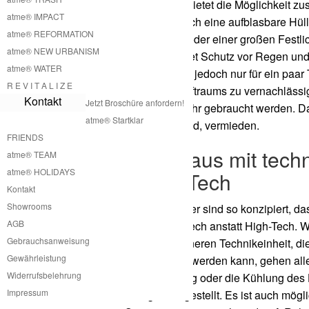
Unser A
Rahmen Haus bietet die Möglichkeit zus
atme® IMPACT
Das ermöglichen wir durch eine aufblasbare Hüll
atme® REFORMATION
oder einer Betriebsfeier oder einer großen Fest
atme® NEW URBANISM
pneumatische Hülle bietet Schutz vor Regen und
atme® WATER
diese Lufthülle als Raum jedoch nur für ein paar
R E V I T A L I Z E
Klimatisierung dieses Luftraums zu vernachlässi
Kontakt
Jetzt Broschüre anfordern!
für bestimmte Tage im Jahr gebraucht werden. 
atme® Startklar
stehen und ungenutzt sind, vermieden.
FRIENDS
A
Rahmen Haus mit techn
atme® TEAM
atme® HOLIDAYS
anstatt High-Tech
Kontakt
Showrooms
Unsere A
Rahmen Häuser sind so konzipiert, da
AGB
Unser Konzept ist Low-Tech anstatt High-Tech. W
Gebrauchsanweisung
Von dieser externen kleineren Technikeinheit, d
Gewährleistung
auch im Boden versenkt werden kann, gehen al
Widerrufsbelehrung
Zum Beispiel die Heizung oder die Kühlung des 
Impressum
Technikabteilung bereitgestellt. Es ist auch mög