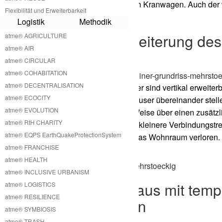
keinen Kran oder mobilen Kranwagen. Auch der we
Flexibilität und Erweiterbarkeit
effizient und günstig.
Logistik
Methodik
Vertikale Erweiterung de
atme® AGRICULTURE
atme® AIR
Stapelbarkeit
atme® CIRCULAR
atme® COHABITATION
atme® DECENTRALISATION
Unsere A
Rahmen Häuser sind vertikal erweiterb
atme® ECOCITY
fünf kleine A
Rahmen Häuser übereinander stelle
atme® EVOLUTION
in diesem Falle idealer Weise über einen zusätz
atme® RtH CHARITY
Es ist aber auch möglich kleinere Verbindungst
atme® EQPS EarthQuakeProtectionSystem
Dadurch geht jedoch etwas Wohnraum verloren. D
atme® FRANCHISE
bessere Lösung.
atme® HEALTH
atme® INCLUSIVE URBANISM
A
Rahmen Haus mit temp
atme® LOGISTICS
atme® RESILIENCE
Zusatzräumen
atme® SYMBIOSIS
atme® TRASH