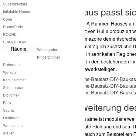
Superstructure
A
Rahmen Haus passt sic
Inflatable House
Cone
Die Anpassung des atme A
Rahmen Hauses an al
RoundParts
ursprünglich nur konstruktiven Hülle produzier
ROUND
Anforderungen an die Klimazone dementsprechen
SINGLE ROW
Griechenland so kann nachträglich zusätzliche
Räume
Wintergarten
Das gleiche Prinzip kann in sehr kalten Region
Kinderzimmer
gestalterische Integration in den bestehenden 
Ruheraum
Handwerkerin leicht zu bewerkstelligen.
Werkstatt
Kaminzimmer
Schneeraum
Bibliothek
Büro
Modulare Erweiterung de
Sauna
Lichtraum
Das A
Rahmen Haus von atme ist modular erweite
Wohnzimmer
genauso wie in die vertikale Richtung und somi
Atelier
entstehen. Es kann aber auch zum Beispiel ein